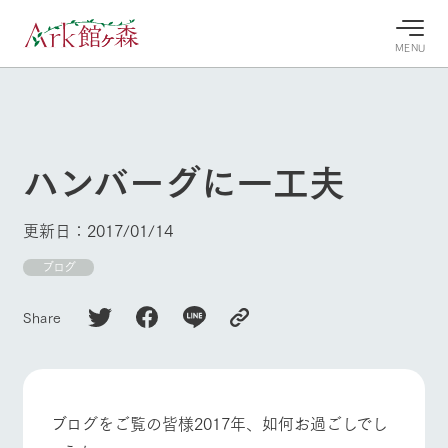
MENU
30°c
/
22°c
30°c
/
22°c
8/9
8/9
2026
2026
(日)
(日)
ハンバーグに一工夫
牧場へ行
よく見られている情報
く
ホーム
更新日：2017/01/14
今日の牧
イベン
牧場の楽
場・営業
ト/フェ
しみ方
Ark館ヶ森について
ブログ
案内
ア
牧場スタッフが
本日の営業時間
Ark館ヶ森で開
季節ごとの楽し
Share
牧場に行く
や牧場の天気、
催しているイベ
み方やシーン別
ガーデンの開花
ント・フェアの
の楽しみ方をナ
状況などを毎日
情報やスケジュ
ビゲート
更新
ール
私たちの取り組み
ブログをご覧の皆様2017年、如何お過ごしでし
牧場トップ
今日の牧場
牧場の楽しみ方
生産品を見る