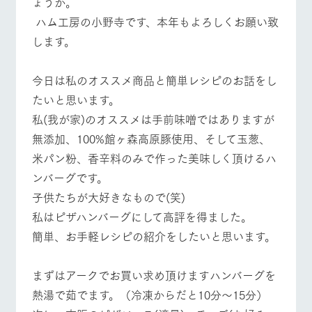
ょうか。
施設・体験情報
ハム工房の小野寺です、本年もよろしくお願い致
ArkFarm Wedding
フラワー
動物とふ
アクティ
します。
ガーデン
れあう
ビティ／
体験
イベント/フェア
レストラン/BBQ
フラワーガーデン
花のある美しい
触れて、感じ
今日は私のオススメ商品と簡単レシピのお話をし
ツリーハウスや
自然環境の中、
て、学ぶ。館ヶ
お知らせ
たいと思います。
各種体験教室な
季節の移り変わ
森の雄大な自然
ど、楽しみなが
りを存分に味わ
なかで動物とふ
ブログ
私(我が家)のオススメは手前味噌ではありますが
ら学べる様々な
う
れあう
アクティビティ
無添加、100%館ヶ森高原豚使用、そして玉葱、
お問い合わせ・資料請求
動物とふれあう
アクティビティ/体験
ショップ/お買い物
営業時
米パン粉、香辛料のみで作った美味しく頂けるハ
生産品カタログ・資料DL
間・料金
レストラ
ショップ
牧場マッ
ンバーグです。
ン
／お買い
プ
交通アク
English (Google Translate)
物
子供たちが大好きなもので(笑)
セス
牧場の生産品を
牧場マップのダ
牧場マップを見る
周遊バス
私はピザハンバーグにして高評を得ました。
丹精込めて育て
知り尽くした料
ウンロード
よくいた
だく質問
た生産品をはじ
理人が腕を振
簡単、お手軽レシピの紹介をしたいと思います。
ネットショップ
め、牧場産の逸
い、ビュッフェ
団体のお
品を取り揃えた
スタイルで提供
客様へ
店舗
まずはアークでお買い求め頂けますハンバーグを
ペットを
お連れの
熱湯で茹でます。（冷凍からだと10分～15分）
周遊バス
お客様へ
営業時間・料金
交通アクセス