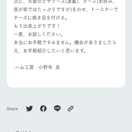
次に、市販のピザソース(適量)、チーズ(お好み、
お問い合
牧場内を巡る周
わせ・資
我が家ではたっぷりですが)をのせ、トースターで
よくあるご質問
団体のお客様へ
遊バスのご案内
料請求
チーズに焼き目を付ける。
個人情報取扱いについて
ペットをお連れの
お問い合わせ
もう出来上がりです！
お客様へ
一度、お試しください。
本当にお手軽ですみません。機会がありましたら
又、お手軽紹介したいと思います。
ハム工房 小野寺 良
Share