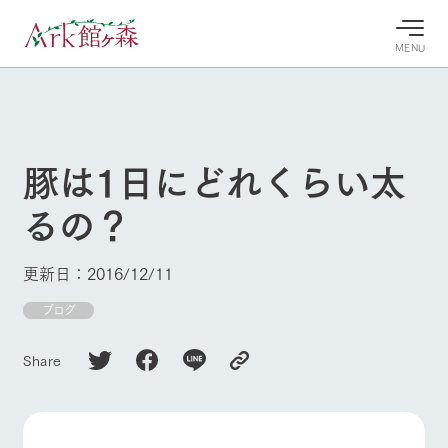
MENU
30°c
/
22°c
30°c
/
22°c
8/9
8/9
2026
2026
(日)
(日)
豚は1日にどれくらい太
牧場へ行
よく見られている情報
るの？
く
ホーム
今日の牧
イベン
牧場の楽
場・営業
ト/フェ
しみ方
Ark館ヶ森について
更新日：2016/12/11
案内
ア
牧場スタッフが
本日の営業時間
Ark館ヶ森で開
ブログ
季節ごとの楽し
牧場に行く
や牧場の天気、
催しているイベ
み方やシーン別
ガーデンの開花
ント・フェアの
の楽しみ方をナ
Share
状況などを毎日
情報やスケジュ
ビゲート
更新
ール
私たちの取り組み
牧場トップ
今日の牧場
牧場の楽しみ方
生産品を見る