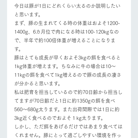
施設・体験情報
今日は豚が1日にどれくらい太るのか説明したい
と思います。
ArkFarm Wedding
フラワー
動物とふ
アクティ
まず、豚の生まれてくる時の体重はおよそ1200-
ガーデン
れあう
ビティ／
体験
イベント/フェア
レストラン/BBQ
フラワーガーデン
1400g、6カ月位で肉になる時は100-120kgなの
花のある美しい
触れて、感じ
ツリーハウスや
自然環境の中、
て、学ぶ。館ヶ
で、半年で約100倍体重が増えることになりま
お知らせ
各種体験教室な
季節の移り変わ
森の雄大な自然
す。
ど、楽しみなが
りを存分に味わ
なかで動物とふ
ブログ
ら学べる様々な
う
れあう
豚はとても成長が早くおよそ3kgの餌を食べると
アクティビティ
動物とふれあう
アクティビティ/体験
ショップ/お買い物
お問い合わせ・資料請求
1kg体重が増えます。ちなみに牛の場合は10〜
営業時
生産品カタログ・資料DL
間・料金
11kgの餌を食べて1kg増えるので豚の成長の凄さ
レストラ
ショップ
牧場マッ
ン
／お買い
プ
が分かると思います。
交通アク
English (Google Translate)
物
セス
牧場の生産品を
牧場マップのダ
私は肥育を担当しているので約70日齢から担当し
牧場マップを見る
周遊バス
丹精込めて育て
知り尽くした料
ウンロード
よくいた
てますが70日齢だと1日に約1350gの餌を食べ
だく質問
た生産品をはじ
理人が腕を振
ネットショップ
め、牧場産の逸
い、ビュッフェ
560〜680g太ります。また出荷間際では1日に約
団体のお
品を取り揃えた
スタイルで提供
客様へ
3kg近く食べるのでおよそ１kg太ります。
店舗
ペットを
しかし、ただ餌をあげるだけではあまり食べては
お連れの
周遊バス
お客様へ
営業時間・料金
交通アクセス
くれません。豚にとって過ごしやすい環境を作っ