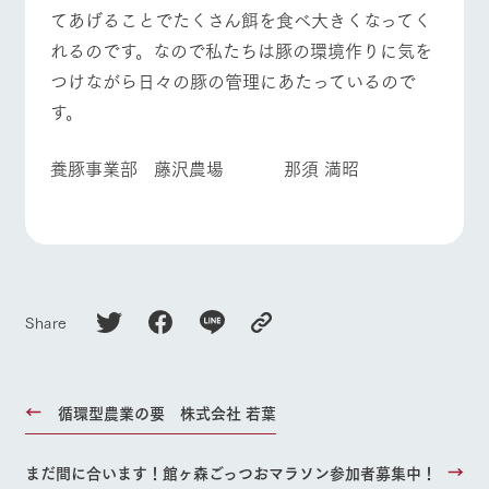
お問い合
てあげることでたくさん餌を食べ大きくなってく
牧場内を巡る周
わせ・資
よくあるご質問
団体のお客様へ
遊バスのご案内
料請求
れるのです。なので私たちは豚の環境作りに気を
ペットをお連れの
個人情報取扱いについて
つけながら日々の豚の管理にあたっているので
お問い合わせ
お客様へ
す。
養豚事業部 藤沢農場 那須 満昭
Share
循環型農業の要 株式会社 若葉
まだ間に合います！館ヶ森ごっつおマラソン参加者募集中！