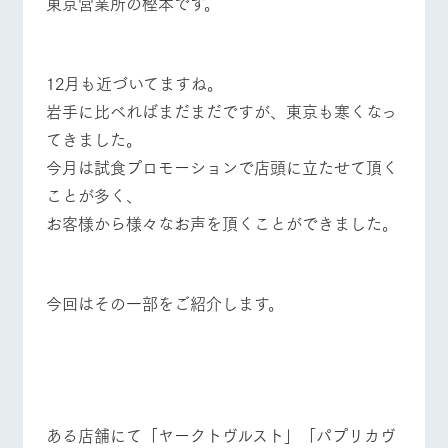
東京営業所の樫本です。
施設・体験情報
ArkFarm Wedding
フラワー
動物とふ
アクティ
ガーデン
れあう
ビティ／
12月も近づいてますね。
体験
牧場トップ
今日の牧場
牧場の楽しみ方
花のある美しい
触れて、感じ
岩手に比べればまだまだですが、東京も寒くなっ
ツリーハウスや
自然環境の中、
て、学ぶ。館ヶ
お知らせ
てきました。
各種体験教室な
季節の移り変わ
森の雄大な自然
ど、楽しみなが
りを存分に味わ
なかで動物とふ
今月は試食プロモーションで店頭に立たせて頂く
ブログ
ら学べる様々な
う
れあう
イベント/フェア
レストラン/BBQ
フラワーガーデン
ことが多く、
アクティビティ
お問い合わせ・資料請求
お客様から様々なお声を頂くことができました。
営業時
生産品カタログ・資料DL
間・料金
レストラ
ショップ
牧場マッ
ン
／お買い
プ
交通アク
English (Google Translate)
物
セス
牧場の生産品を
牧場マップのダ
動物とふれあう
アクティビティ/体験
ショップ/お買い物
今回はその一部をご紹介します。
丹精込めて育て
知り尽くした料
ウンロード
よくいた
だく質問
た生産品をはじ
理人が腕を振
ネットショップ
め、牧場産の逸
い、ビュッフェ
団体のお
品を取り揃えた
スタイルで提供
客様へ
店舗
ペットを
牧場マップを見る
周遊バス
お連れの
周遊バス
お客様へ
ある店舗にて「ヤークトヴルスト」「パプリカヴ