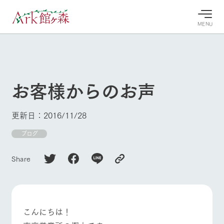
MENU
30°c
/
22°c
30°c
/
22°c
8/7
8/7
2026
2026
(金)
(金)
お客様からのお声
牧場へ行
よく見られている情報
く
ホーム
更新日：2016/11/28
今日の牧
イベン
牧場の楽
場・営業
ト/フェ
しみ方
Ark館ヶ森について
ブログ
案内
ア
牧場スタッフが
本日の営業時間
Ark館ヶ森で開
季節ごとの楽し
Share
牧場に行く
や牧場の天気、
催しているイベ
み方やシーン別
ガーデンの開花
ント・フェアの
の楽しみ方をナ
状況などを毎日
情報やスケジュ
ビゲート
更新
ール
私たちの取り組み
こんにちは！
生産品を見る