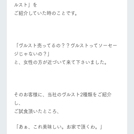
お問い合
ルスト」を
牧場内を巡る周
わせ・資
遊バスのご案内
ご紹介していた時のことです。
料請求
個人情報取扱いについて
営業時間・料金
交通アクセス
よくあるご質問
団体のお客様へ
「ヴルスト売ってるの？？ヴルストってソーセー
ペットをお連れの
お問い合わせ
ジじゃないの？」
お客様へ
と、女性の方が近づいて来て下さいました。
そのお客様に、当社のヴルスト2種類をご紹介
し、
ご試食頂いたところ、
「あぁ、これ美味しい。お家で頂くわ。」