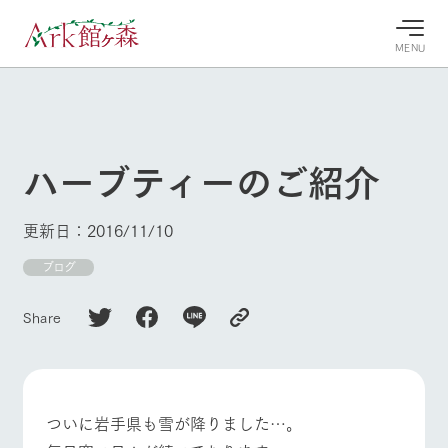
MENU
30°c
/
22°c
30°c
/
22°c
8/8
8/8
2026
2026
(土)
(土)
ハーブティーのご紹介
牧場へ行
よく見られている情報
く
ホーム
更新日：2016/11/10
今日の牧
イベン
牧場の楽
場・営業
ト/フェ
しみ方
Ark館ヶ森について
ブログ
案内
ア
牧場スタッフが
本日の営業時間
Ark館ヶ森で開
季節ごとの楽し
Share
牧場に行く
や牧場の天気、
催しているイベ
み方やシーン別
ガーデンの開花
ント・フェアの
の楽しみ方をナ
状況などを毎日
情報やスケジュ
ビゲート
更新
ール
私たちの取り組み
ついに岩手県も雪が降りました…。
牧場トップ
今日の牧場
牧場の楽しみ方
生産品を見る