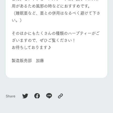
お問い合
用があるため風邪の時などにおすすめです。
牧場内を巡る周
わせ・資
よくあるご質問
団体のお客様へ
遊バスのご案内
料請求
​（睡眠薬など、薬との併用はなるべく避けて下さ
個人情報取扱いについて
ペットをお連れの
い。）
お問い合わせ
お客様へ
そのほかにもたくさんの種類のハーブティーがご
ざいますので、ぜひご覧ください！
お待ちしております♪
​製造販売部 加藤
Share