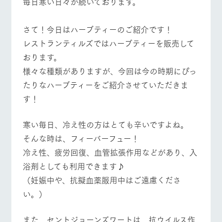
​毎日寒い日々が続いております。
施設・体験情報
ArkFarm Wedding
フラワー
動物とふ
アクティ
さて！今日はハーブティーのご紹介です！
ガーデン
れあう
ビティ／
​レストランティルズではハーブティーを販売して
体験
イベント/フェア
レストラン/BBQ
フラワーガーデン
花のある美しい
触れて、感じ
おります。
ツリーハウスや
自然環境の中、
て、学ぶ。館ヶ
お知らせ
​様々な種類がありますが、今回は今の時期にぴっ
各種体験教室な
季節の移り変わ
森の雄大な自然
ど、楽しみなが
りを存分に味わ
なかで動物とふ
ブログ
たりなハーブティーをご紹介させていただきま
ら学べる様々な
う
れあう
アクティビティ
す！
お問い合わせ・資料請求
動物とふれあう
アクティビティ/体験
ショップ/お買い物
営業時
生産品カタログ・資料DL
間・料金
レストラ
ショップ
牧場マッ
​寒い毎日、冷え性の方はとても辛いですよね。
ン
／お買い
プ
交通アク
English (Google Translate)
物
そんな時は、フィーバーフュー！
セス
牧場の生産品を
牧場マップのダ
冷え性、疲労回復、血管拡張作用などがあり、入
牧場マップを見る
周遊バス
丹精込めて育て
知り尽くした料
ウンロード
よくいた
だく質問
た生産品をはじ
理人が腕を振
浴剤としても利用できます♪
ネットショップ
め、牧場産の逸
い、ビュッフェ
団体のお
​（妊娠中や、抗擬血薬服用中はご遠慮くださ
品を取り揃えた
スタイルで提供
客様へ
店舗
い。）
ペットを
お連れの
周遊バス
お客様へ
営業時間・料金
交通アクセス
また、セントジョーンズワートは、抗ウイルス作