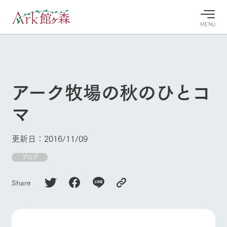
MENU
30°c
/
22°c
30°c
/
22°c
8/6
8/6
2026
2026
(木)
(木)
アーク牧場の秋のひとコ
牧場へ行
よく見られている情報
マ
く
ホーム
今日の牧
イベン
牧場の楽
場・営業
ト/フェ
しみ方
Ark館ヶ森について
更新日：2016/11/09
案内
ア
牧場スタッフが
本日の営業時間
Ark館ヶ森で開
ブログ
季節ごとの楽し
牧場に行く
や牧場の天気、
催しているイベ
み方やシーン別
ガーデンの開花
ント・フェアの
の楽しみ方をナ
Share
状況などを毎日
情報やスケジュ
ビゲート
更新
ール
私たちの取り組み
生産品を見る