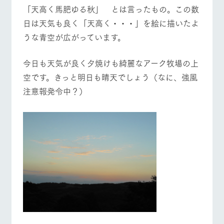
施設・体験情報
「天高く馬肥ゆる秋」 とは言ったもの。この数
日は天気も良く「天高く・・・」を絵に描いたよ
ArkFarm Wedding
フラワー
動物とふ
アクティ
うな青空が広がっています。
ガーデン
れあう
ビティ／
牧場トップ
今日の牧場
牧場の楽しみ方
体験
花のある美しい
触れて、感じ
今日も天気が良く夕焼けも綺麗なアーク牧場の上
ツリーハウスや
自然環境の中、
て、学ぶ。館ヶ
お知らせ
各種体験教室な
季節の移り変わ
森の雄大な自然
空です。きっと明日も晴天でしょう（なに、強風
ど、楽しみなが
りを存分に味わ
なかで動物とふ
ブログ
ら学べる様々な
注意報発令中？）
う
れあう
イベント/フェア
レストラン/BBQ
フラワーガーデン
アクティビティ
お問い合わせ・資料請求
営業時
生産品カタログ・資料DL
間・料金
レストラ
ショップ
牧場マッ
ン
／お買い
プ
交通アク
English (Google Translate)
物
セス
動物とふれあう
アクティビティ/体験
ショップ/お買い物
牧場の生産品を
牧場マップのダ
丹精込めて育て
知り尽くした料
ウンロード
よくいた
だく質問
た生産品をはじ
理人が腕を振
ネットショップ
め、牧場産の逸
い、ビュッフェ
団体のお
品を取り揃えた
スタイルで提供
客様へ
店舗
牧場マップを見る
周遊バス
ペットを
お連れの
周遊バス
お客様へ