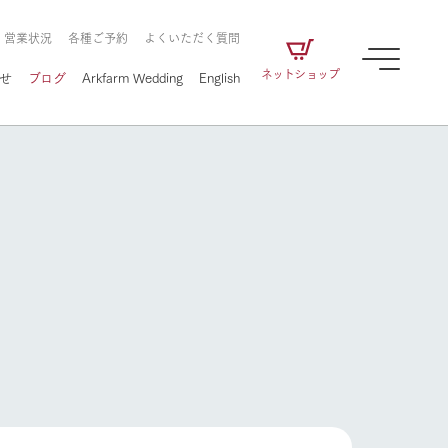
・営業状況
各種ご予約
よくいただく質問
ネットショップ
せ
ブログ
Arkfarm Wedding
English
牧場の楽しみ方
ェアの
牧場スタッフが季節ごとの楽しみ方やシーン
別の楽しみ方をナビゲート
に向けて
想い
企業情報
循環する
牧場の楽しみ方
をはじめ、私たちが
届け、
の食品はすべて、「家
1972年から時代の変革とともに
この地で挑んできた
農業のために推進し
を描く
て食べさせられるも
歩んできたArk館ヶ森のヒストリ
循環型農業のかたち
の取り組みをご紹介
る」という一貫した
ーや会社概要など、株式会社ア
で作られています。
ークにまつわる情報をご紹介し
アクティビティ／体験
ます。