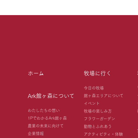
ホーム
牧場に行く
今日の牧場
Ark館ヶ森について
館ヶ森エリアについて
イベント
わたしたちの想い
牧場の楽しみ方
1PでわかるArk館ヶ森
フラワーガーデン
農業の未来に向けて
動物とふれあう
企業情報
アクティビティ・体験