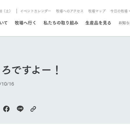
8/8（土）
イベントカレンダー
牧場へのアクセス
牧場マップ
今日の牧場
/8/8（土）
ついて
牧場へ行く
私たちの取り組み
生産品を見る
お知ら
いる情報
そろですよー！
・営業案内
イベント/フェア
牧場の天気、ガーデンの開
10/16
Ark館ヶ森で開催しているイベント・フ
更新
情報やスケジュール
rk館ヶ森
わたしたちの想い
つくる
生産品一覧
農業の未来
つなげる
生産品への
今日の牧場
トーリーから、
域の豊かな自然
生きることは食べること。「食
おいしさと安心を、
健やかで笑顔溢れる毎日のため
循環型農業
食を人々に
Ark館ヶ森
報
組みまで、関連
こだわりと、厳
はいのち」の理念に込められた
まっすぐにつくる
に、安全・安心で高品質なもの
持続可能な
未来への輪
族に安心し
げながら1Pで
元、愛情を込め
想いや、農業を未来につなぐた
だけをつくっています。
ている3つ
のだけを作
紹介します。
めの使命をお伝えします。
します。
信念のもと
ーデン
動物とふれあう