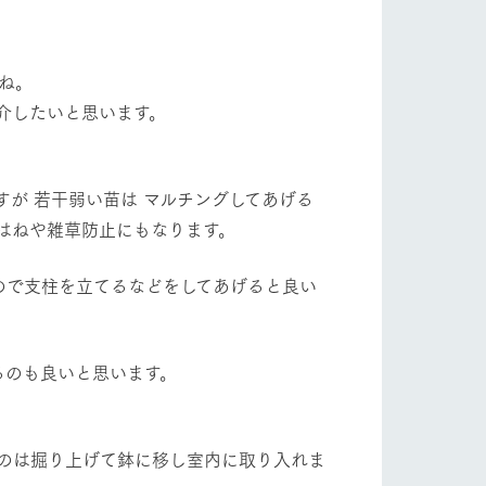
フラワーガーデン
自然
ツリーハウスや各種体験教室など、楽しみな
がら学べる様々なアクティビティ
ね。
牧場マップ
介したいと思います。
ショップ/お買い物
産の
牧場マップのダウンロード
が 若干弱い苗は マルチングしてあげる
はねや雑草防止にもなります。
ので支柱を立てるなどをしてあげると良い
ットをお連れの
お客様へ
お問い合わせ
るのも良いと思います。
のは掘り上げて鉢に移し室内に取り入れま