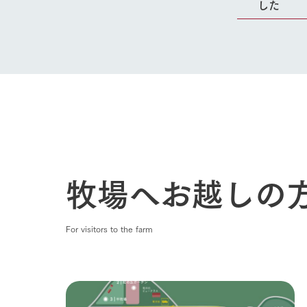
した
Ark館ヶ
わたしたち
1Pでわかる
農業の未来
企業情報
事業一覧
50周年ヒス
牧場へお越しの
For visitors to the farm