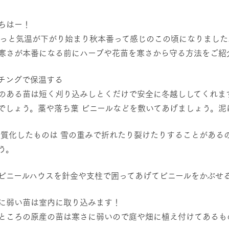
レストラン/BBQ
然環境の中、季節の移り変
触れて、感じて、学ぶ。館ヶ森の雄大な
う
なかで動物とふれあう
ちはー！
ぐっと気温が下がり始まり秋本番って感じのこの頃になりました
ショップ／お買い物
寒さが本番になる前にハーブや花苗を寒さから守る方法をご紹
アクティビティ/体験
り尽くした料理人が腕を振
丹精込めて育てた生産品をはじめ、牧場
タイルで提供
逸品を取り揃えた店舗
チングで保温する
リー映像
のある苗は短く刈り込みしとくだけで安全に冬越ししてくれます
でしょう。藁や落ち葉 ビニールなどを敷いてあげましょう。泥
創業50周年を
周遊バス
でのあゆみをま
バスのご案内
作いたしまし
木質化したものは 雪の重みで折れたり裂けたりすることがある
トが開きます）
う。
よくあるご質問
団体のお客様へ
ペ
ビニールハウスを針金や支柱で囲ってあげてビニールをかぶせ
に弱い苗は室内に取り込みます！
ところの原産の苗は寒さに弱いので庭や畑に植え付けてあるも