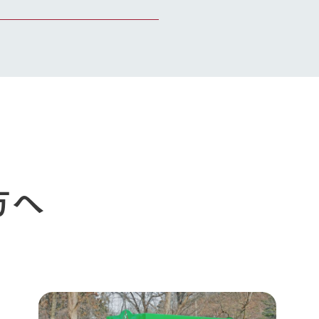
今日の牧場
育てる
森について
館ヶ森エリアについて
つくる
イベント
つなげる
の想い
牧場の楽しみ方
循環する
Ark館ヶ森
フラワーガーデン
に向けて
動物とふれあう
生産品を見
アクティビティ・体験
レストラン
トリー映像
生産品一覧
ショップ／お買い物
館ヶ森高原豚
方へ
牧場マップ
生産品への想
周遊バスのご案内
Arkfarm Wed
営業時間・料金
アクセス
Arkfarm 
ペットをお連れのお客様へ
よくいただく質問