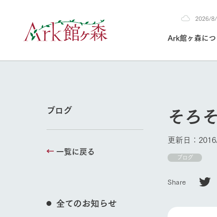
2026/
2026
Ark館ヶ森に
8/8
30°c
/
22°c
2026
(土)
Ark館ヶ森について
私たちの取り組み
生産品を見る
牧場へ行く
よく見られて
そろ
ブログ
今日の牧場
本日の営業時間や
更新日：2016/
花状況などを毎日
一覧に戻る
1Pでわかる A
育てる
館ヶ森高原豚
ブログ
牧場トップ
私たちの創業ス
環境を整え、
岩手県館ヶ森地
施設・体験情
Share
事業領域・取り
豊かな命を育む
の中、徹底した
トピックを取り上
しい衛生管理の
わかりやすくご
て育てています。
全てのお知らせ
フラワーガ