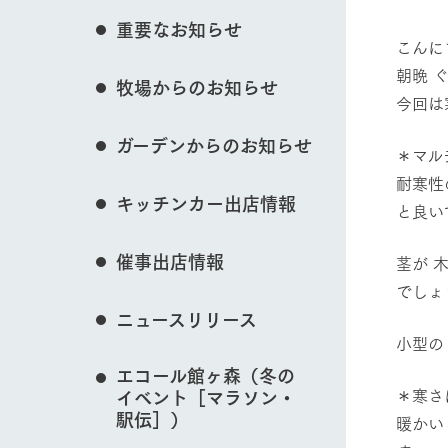
イベント/フェア
花のある美しい自
重要なお知らせ
わりを存分に味わ
こんに
営業時間・料金
朝晩 
牧場からのお知らせ
交通アクセス
レストラン
今回は
動物とふれあう
よくいただく質問
牧場の生産品を知
ガーデンからのお知らせ
い、ビュッフェス
＊マル
団体のお客様へ
50周年ヒスト
耐寒性
周遊バス
ペットをお連れのお客様へ
キッチンカー出店情報
と良い
アークグループの
牧場マップを見る
記念し、これま
お問い合わせ・資料請求
牧場内を巡る周遊
とめた映像を制
催事出店情報
茎が 
た。（動画サイ
でしょ
ニュースリリース
営業時間・料金
交通アクセス
小型の
エコール館ヶ森（冬の
＊寒さ
イベント［マラソン・
駅伝］）
暖かい