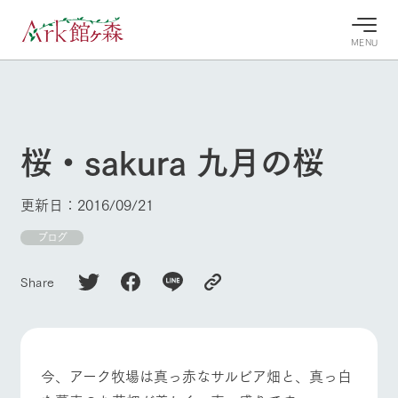
MENU
30°c
/
22°c
30°c
/
22°c
8/9
8/9
2026
2026
(日)
(日)
桜・sakura 九月の桜
牧場へ行
よく見られている情報
く
ホーム
更新日：2016/09/21
今日の牧
イベン
牧場の楽
場・営業
ト/フェ
しみ方
Ark館ヶ森について
ブログ
案内
ア
牧場スタッフが
本日の営業時間
Ark館ヶ森で開
季節ごとの楽し
Share
牧場に行く
や牧場の天気、
催しているイベ
み方やシーン別
ガーデンの開花
ント・フェアの
の楽しみ方をナ
状況などを毎日
情報やスケジュ
ビゲート
更新
ール
私たちの取り組み
今、アーク牧場は真っ赤なサルビア畑と、真っ白
生産品を見る