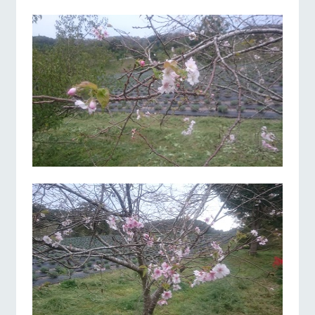
お問い合
牧場内を巡る周
わせ・資
遊バスのご案内
営業時間・料金
交通アクセス
料請求
個人情報取扱いについて
よくあるご質問
団体のお客様へ
ペットをお連れの
お問い合わせ
お客様へ