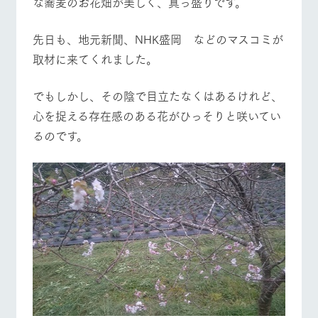
な蕎麦のお花畑が美しく、真っ盛りです。
施設・体験情報
牧場トップ
今日の牧場
牧場の楽しみ方
​先日も、地元新聞、NHK盛岡 などのマスコミが
ArkFarm Wedding
フラワー
動物とふ
アクティ
ガーデン
れあう
ビティ／
取材に来てくれました。
体験
花のある美しい
触れて、感じ
ツリーハウスや
自然環境の中、
て、学ぶ。館ヶ
お知らせ
​でもしかし、その陰で目立たなくはあるけれど、
各種体験教室な
季節の移り変わ
森の雄大な自然
イベント/フェア
レストラン/BBQ
フラワーガーデン
ど、楽しみなが
心を捉える存在感のある花がひっそりと咲いてい
りを存分に味わ
なかで動物とふ
ブログ
ら学べる様々な
う
れあう
るのです。
アクティビティ
お問い合わせ・資料請求
営業時
生産品カタログ・資料DL
間・料金
レストラ
ショップ
牧場マッ
動物とふれあう
アクティビティ/体験
ショップ/お買い物
ン
／お買い
プ
交通アク
English (Google Translate)
物
セス
牧場の生産品を
牧場マップのダ
丹精込めて育て
知り尽くした料
ウンロード
よくいた
だく質問
た生産品をはじ
理人が腕を振
ネットショップ
め、牧場産の逸
い、ビュッフェ
団体のお
牧場マップを見る
周遊バス
品を取り揃えた
スタイルで提供
客様へ
店舗
ペットを
お連れの
周遊バス
お客様へ