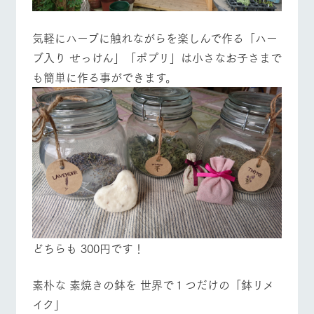
お問い合
牧場内を巡る周
わせ・資
遊バスのご案内
料請求
気軽にハーブに触れながらを楽しんで作る「ハー
営業時間・料金
交通アクセス
個人情報取扱いについて
ブ入り せっけん」「ポプリ」は小さなお子さまで
よくあるご質問
団体のお客様へ
も簡単に作る事ができます。
ペットをお連れの
お問い合わせ
お客様へ
どちらも 300円です！
素朴な 素焼きの鉢を 世界で１つだけの「鉢リメ
イク」