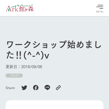
MENU
30°c
/
22°c
30°c
/
22°c
8/11
8/11
2026
2026
(火)
(火)
ワークショップ始めまし
牧場へ行
よく見られている情報
た‼(^-^)v
く
ホーム
今日の牧
イベン
牧場の楽
場・営業
ト/フェ
しみ方
Ark館ヶ森について
更新日：2016/09/06
案内
ア
牧場スタッフが
本日の営業時間
Ark館ヶ森で開
ブログ
季節ごとの楽し
牧場に行く
や牧場の天気、
催しているイベ
み方やシーン別
ガーデンの開花
ント・フェアの
の楽しみ方をナ
Share
状況などを毎日
情報やスケジュ
ビゲート
更新
ール
私たちの取り組み
生産品を見る