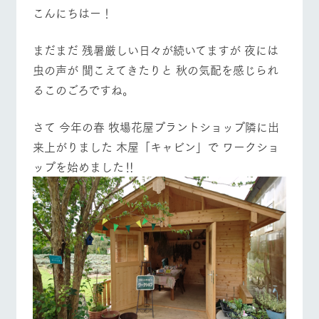
施設・体験情報
こんにちはー！
ArkFarm Wedding
フラワー
動物とふ
アクティ
牧場トップ
今日の牧場
牧場の楽しみ方
まだまだ 残暑厳しい日々が続いてますが 夜には
ガーデン
れあう
ビティ／
体験
虫の声が 聞こえてきたりと 秋の気配を感じられ
花のある美しい
触れて、感じ
るこのごろですね。
ツリーハウスや
自然環境の中、
て、学ぶ。館ヶ
お知らせ
各種体験教室な
季節の移り変わ
森の雄大な自然
ど、楽しみなが
りを存分に味わ
なかで動物とふ
イベント/フェア
レストラン/BBQ
フラワーガーデン
ブログ
さて 今年の春 牧場花屋プラントショップ隣に出
ら学べる様々な
う
れあう
アクティビティ
お問い合わせ・資料請求
来上がりました 木屋「キャビン」で ワークショ
営業時
ップを始めました‼
生産品カタログ・資料DL
間・料金
レストラ
ショップ
牧場マッ
ン
／お買い
プ
交通アク
動物とふれあう
アクティビティ/体験
ショップ/お買い物
English (Google Translate)
物
セス
牧場の生産品を
牧場マップのダ
丹精込めて育て
知り尽くした料
ウンロード
よくいた
だく質問
た生産品をはじ
理人が腕を振
ネットショップ
め、牧場産の逸
い、ビュッフェ
団体のお
品を取り揃えた
スタイルで提供
客様へ
牧場マップを見る
周遊バス
店舗
ペットを
お連れの
周遊バス
お客様へ