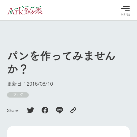
MENU
30°c
/
22°c
30°c
/
22°c
8/9
8/9
2026
2026
(日)
(日)
パンを作ってみません
牧場へ行
よく見られている情報
か？
く
ホーム
今日の牧
イベン
牧場の楽
場・営業
ト/フェ
しみ方
Ark館ヶ森について
更新日：2016/08/10
案内
ア
牧場スタッフが
本日の営業時間
Ark館ヶ森で開
ブログ
季節ごとの楽し
牧場に行く
や牧場の天気、
催しているイベ
み方やシーン別
ガーデンの開花
ント・フェアの
の楽しみ方をナ
Share
状況などを毎日
情報やスケジュ
ビゲート
更新
ール
私たちの取り組み
生産品を見る