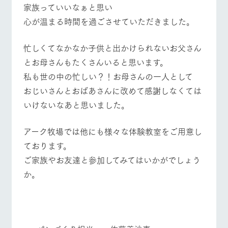
営業時間・料金
交通アクセス
お問い合
家族っていいなぁと思い
牧場内を巡る周
わせ・資
遊バスのご案内
心が温まる時間を過ごさせていただきました。
料請求
よくあるご質問
団体のお客様へ
個人情報取扱いについて
ペットをお連れの
忙しくてなかなか子供と出かけられないお父さん
お問い合わせ
お客様へ
とお母さんもたくさんいると思います。
私も世の中の忙しい？！お母さんの一人として
おじいさんとおばあさんに改めて感謝しなくては
いけないなあと思いました。
アーク牧場では他にも様々な体験教室をご用意し
ております。
ご家族やお友達と参加してみてはいかがでしょう
か。