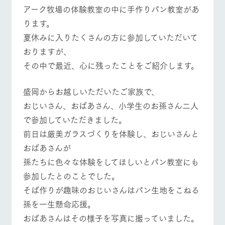
施設・体験情報
牧場トップ
今日の牧場
牧場の楽しみ方
アーク牧場の体験教室の中に手作りパン教室があ
ります。
ArkFarm Wedding
フラワー
動物とふ
アクティ
夏休みに入りたくさんの方に参加していただいて
ガーデン
れあう
ビティ／
体験
おりますが、
花のある美しい
触れて、感じ
イベント/フェア
レストラン/BBQ
フラワーガーデン
ツリーハウスや
自然環境の中、
て、学ぶ。館ヶ
その中で最近、心に残ったことをご紹介します。
お知らせ
各種体験教室な
季節の移り変わ
森の雄大な自然
ど、楽しみなが
りを存分に味わ
なかで動物とふ
ブログ
ら学べる様々な
盛岡からお越しいただいたご家族で、
う
れあう
アクティビティ
お問い合わせ・資料請求
おじいさん、おばあさん、小学生のお孫さん二人
動物とふれあう
アクティビティ/体験
ショップ/お買い物
営業時
で参加していただきました。
生産品カタログ・資料DL
間・料金
レストラ
ショップ
牧場マッ
ン
／お買い
プ
前日は厳美ガラスづくりを体験し、おじいさんと
交通アク
English (Google Translate)
物
セス
おばあさんが
牧場の生産品を
牧場マップのダ
丹精込めて育て
知り尽くした料
ウンロード
よくいた
孫たちに色々な体験をしてほしいとパン教室にも
牧場マップを見る
周遊バス
だく質問
た生産品をはじ
理人が腕を振
ネットショップ
め、牧場産の逸
い、ビュッフェ
参加したとのことでした。
団体のお
品を取り揃えた
スタイルで提供
客様へ
そば作りが趣味のおじいさんはパン生地をこねる
店舗
ペットを
孫を一生懸命応援。
お連れの
周遊バス
お客様へ
おばあさんはその様子を写真に撮っていました。