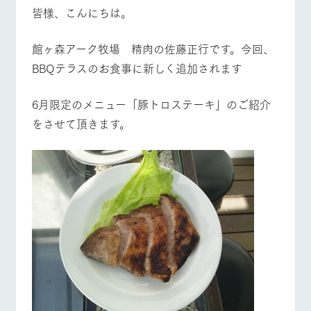
施設・体験情報
皆様、こんにちは。
牧場トップ
今日の牧場
牧場の楽しみ方
ArkFarm Wedding
フラワー
動物とふ
アクティ
館ヶ森アーク牧場 精肉の佐藤正行です。今回、
ガーデン
れあう
ビティ／
体験
BBQテラスのお食事に新しく追加されます
花のある美しい
触れて、感じ
ツリーハウスや
自然環境の中、
て、学ぶ。館ヶ
お知らせ
各種体験教室な
季節の移り変わ
森の雄大な自然
イベント/フェア
レストラン/BBQ
フラワーガーデン
6月限定のメニュー「豚トロステーキ」のご紹介
ど、楽しみなが
りを存分に味わ
なかで動物とふ
ブログ
をさせて頂きます。
ら学べる様々な
う
れあう
アクティビティ
お問い合わせ・資料請求
営業時
生産品カタログ・資料DL
間・料金
レストラ
ショップ
牧場マッ
動物とふれあう
アクティビティ/体験
ショップ/お買い物
ン
／お買い
プ
交通アク
English (Google Translate)
物
セス
牧場の生産品を
牧場マップのダ
丹精込めて育て
知り尽くした料
ウンロード
よくいた
だく質問
た生産品をはじ
理人が腕を振
ネットショップ
め、牧場産の逸
い、ビュッフェ
牧場マップを見る
周遊バス
団体のお
品を取り揃えた
スタイルで提供
客様へ
店舗
ペットを
お連れの
周遊バス
お客様へ