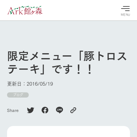
MENU
30°c
/
22°c
30°c
/
22°c
8/9
8/9
2026
2026
(日)
(日)
限定メニュー「豚トロス
牧場へ行
よく見られている情報
テーキ」です！！
く
ホーム
今日の牧
イベン
牧場の楽
場・営業
ト/フェ
しみ方
Ark館ヶ森について
更新日：2016/05/19
案内
ア
牧場スタッフが
本日の営業時間
Ark館ヶ森で開
ブログ
季節ごとの楽し
牧場に行く
や牧場の天気、
催しているイベ
み方やシーン別
ガーデンの開花
ント・フェアの
の楽しみ方をナ
Share
状況などを毎日
情報やスケジュ
ビゲート
更新
ール
私たちの取り組み
生産品を見る