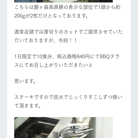
お問い合
こちらは館ヶ森高原豚の希少な部位で1頭から約
牧場内を巡る周
わせ・資
営業時間・料金
交通アクセス
遊バスのご案内
料請求
200gが2枚だけとなっております。
個人情報取扱いについて
よくあるご質問
団体のお客様へ
通常店頭では厚切りのカットでご提供させていた
ペットをお連れの
お問い合わせ
だいておりますが、今回！！
お客様へ
1日限定で10食分、税込価格840円にてBBQテラ
スにてお召し上がりいただきたいと
思います。
ステーキですので炭火でじっくりすこしずつ焼い
て頂きます。