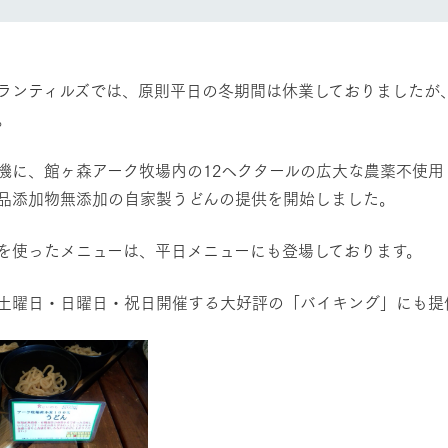
レストラン/BBQ
然環境の中、季節の移り変
触れて、感じて、学ぶ。館ヶ森の雄大な
う
なかで動物とふれあう
ショップ／お買い物
ランティルズでは、原則平日の冬期間は休業しておりましたが、
。
アクティビティ/体験
り尽くした料理人が腕を振
丹精込めて育てた生産品をはじめ、牧場
タイルで提供
逸品を取り揃えた店舗
機に、館ヶ森アーク牧場内の12ヘクタールの広大な農薬不使
リー映像
品添加物無添加の自家製うどんの提供を開始しました。
創業50周年を
周遊バス
でのあゆみをま
バスのご案内
作いたしまし
を使ったメニューは、平日メニューにも登場しております。
トが開きます）
土曜日・日曜日・祝日開催する大好評の「バイキング」にも提
よくあるご質問
団体のお客様へ
ペ