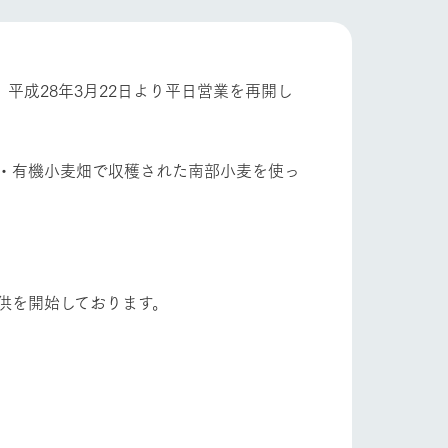
フラワーガーデン
自然
ツリーハウスや各種体験教室など、楽しみな
がら学べる様々なアクティビティ
牧場マップ
平成28年3月22日より平日営業を再開し
ショップ/お買い物
産の
牧場マップのダウンロード
用・有機小麦畑で収穫された南部小麦を使っ
供を開始しております。
ットをお連れの
お客様へ
お問い合わせ