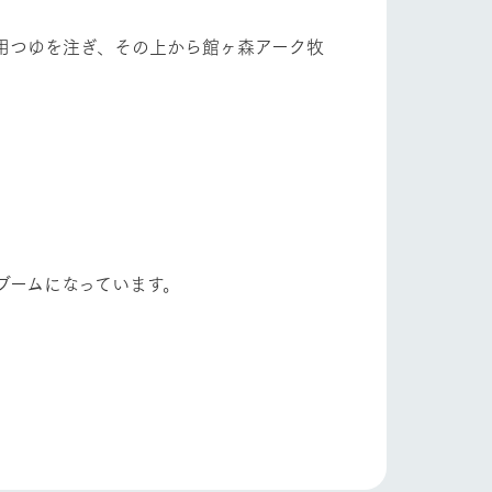
用つゆを注ぎ、その上から館ヶ森アーク牧
ブームになっています。