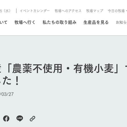
8/5（水）
イベントカレンダー
牧場へのアクセス
牧場マップ
今日の牧場
/8/5（水）
ついて
牧場へ行く
私たちの取り組み
生産品を見る
お知ら
いる情報
産「農薬不使用・有機小麦」
・営業案内
イベント/フェア
した！
牧場の天気、ガーデンの開
Ark館ヶ森で開催しているイベント・フ
更新
情報やスケジュール
rk館ヶ森
わたしたちの想い
つくる
生産品一覧
農業の未来
つなげる
生産品への
03/27
今日の牧場
トーリーから、
域の豊かな自然
生きることは食べること。「食
おいしさと安心を、
健やかで笑顔溢れる毎日のため
循環型農業
食を人々に
Ark館ヶ森
報
組みまで、関連
こだわりと、厳
はいのち」の理念に込められた
まっすぐにつくる
に、安全・安心で高品質なもの
持続可能な
未来への輪
族に安心し
げながら1Pで
元、愛情を込め
想いや、農業を未来につなぐた
だけをつくっています。
ている3つ
のだけを作
紹介します。
めの使命をお伝えします。
します。
信念のもと
ーデン
動物とふれあう