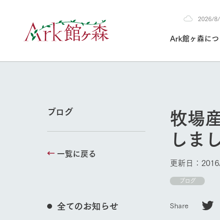
2026/
2026
Ark館ヶ森に
8/5
30°c
/
22°c
2026
(水)
Ark館ヶ森について
私たちの取り組み
生産品を見る
牧場へ行く
よく見られて
牧場
ブログ
今日の牧場
しま
本日の営業時間や
花状況などを毎日
一覧に戻る
1Pでわかる A
育てる
館ヶ森高原豚
更新日：2016/
牧場トップ
私たちの創業ス
環境を整え、
岩手県館ヶ森地
ブログ
施設・体験情
事業領域・取り
豊かな命を育む
の中、徹底した
トピックを取り上
しい衛生管理の
わかりやすくご
て育てています。
全てのお知らせ
Share
フラワーガ