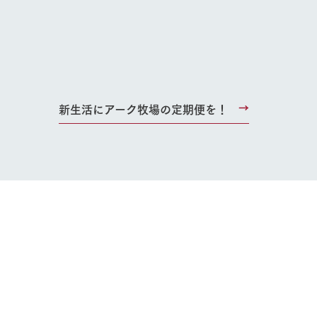
り組み
お知らせ
ブログ
お問い合わせ・資料請求
生産品カタログ・資料DL
English (Google Translate)
新生活にアーク牧場の定期便を！
る
い
ネットショップ
ding
Wedding