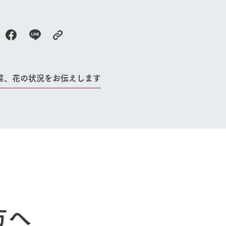
牧場に行く
私たちの取
今日の牧場
育てる
森について
館ヶ森エリアについて
つくる
イベント
つなげる
菜、花の状況をお伝えします
の想い
牧場の楽しみ方
循環する
Ark館ヶ森
フラワーガーデン
に向けて
動物とふれあう
生産品を見
アクティビティ・体験
レストラン
トリー映像
生産品一覧
ショップ／お買い物
館ヶ森高原豚
牧場マップ
生産品への想
周遊バスのご案内
Arkfarm Wed
営業時間・料金
方へ
アクセス
Arkfarm 
ペットをお連れのお客様へ