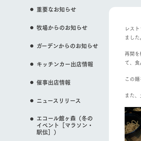
イベント/フェア
花のある美しい自
重要なお知らせ
わりを存分に味わ
営業時間・料金
牧場からのお知らせ
交通アクセス
レストラン
レスト
ました
動物とふれあう
よくいただく質問
牧場の生産品を知
ガーデンからのお知らせ
い、ビュッフェス
団体のお客様へ
再開を
50周年ヒスト
周遊バス
ペットをお連れのお客様へ
て、食
キッチンカー出店情報
アークグループの
牧場マップを見る
記念し、これま
お問い合わせ・資料請求
牧場内を巡る周遊
とめた映像を制
この麺
催事出店情報
た。（動画サイ
また、
ニュースリリース
営業時間・料金
交通アクセス
エコール館ヶ森（冬の
イベント［マラソン・
駅伝］）