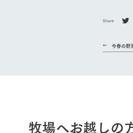
ホーム
Share
Ark館ヶ
今春の野
わたしたち
1Pでわかる
農業の未来
企業情報
事業一覧
50周年ヒス
牧場へお越しの