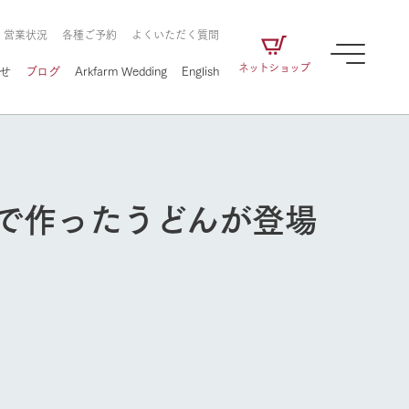
・営業状況
各種ご予約
よくいただく質問
ネットショップ
せ
ブログ
Arkfarm Wedding
English
で作ったうどんが登場
牧場の楽しみ方
ェアの
牧場スタッフが季節ごとの楽しみ方やシーン
別の楽しみ方をナビゲート
に向けて
想い
企業情報
循環する
牧場の楽しみ方
をはじめ、私たちが
届け、
の食品はすべて、「家
1972年から時代の変革とともに
この地で挑んできた
農業のために推進し
を描く
て食べさせられるも
歩んできたArk館ヶ森のヒストリ
循環型農業のかたち
の取り組みをご紹介
る」という一貫した
ーや会社概要など、株式会社ア
で作られています。
ークにまつわる情報をご紹介し
アクティビティ／体験
ます。