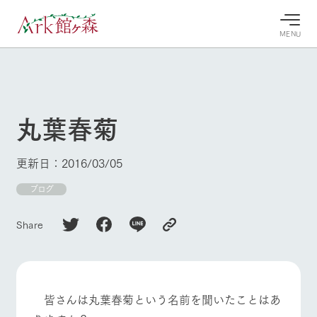
MENU
30°c
/
22°c
30°c
/
22°c
8/7
8/7
2026
2026
(金)
(金)
丸葉春菊
牧場へ行
よく見られている情報
く
ホーム
更新日：2016/03/05
今日の牧
イベン
牧場の楽
場・営業
ト/フェ
しみ方
Ark館ヶ森について
ブログ
案内
ア
牧場スタッフが
本日の営業時間
Ark館ヶ森で開
季節ごとの楽し
Share
牧場に行く
や牧場の天気、
催しているイベ
み方やシーン別
ガーデンの開花
ント・フェアの
の楽しみ方をナ
状況などを毎日
情報やスケジュ
ビゲート
更新
ール
私たちの取り組み
皆さんは丸葉春菊という名前を聞いたことはあ
牧場トップ
今日の牧場
牧場の楽しみ方
生産品を見る