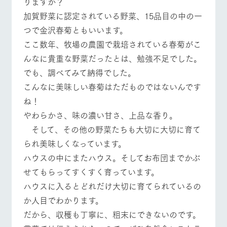
りますか？
施設・体験情報
加賀野菜に認定されている野菜、15品目の中の一
ArkFarm Wedding
フラワー
動物とふ
アクティ
つで金沢春菊ともいいます。
ガーデン
れあう
ビティ／
ここ数年、牧場の農園で栽培されている春菊がこ
体験
イベント/フェア
レストラン/BBQ
フラワーガーデン
花のある美しい
触れて、感じ
んなに貴重な野菜だったとは、勉強不足でした。
ツリーハウスや
自然環境の中、
て、学ぶ。館ヶ
お知らせ
でも、調べてみて納得でした。
各種体験教室な
季節の移り変わ
森の雄大な自然
ど、楽しみなが
りを存分に味わ
なかで動物とふ
ブログ
こんなに美味しい春菊はただものではないんです
ら学べる様々な
う
れあう
アクティビティ
ね！
動物とふれあう
アクティビティ/体験
ショップ/お買い物
お問い合わせ・資料請求
営業時
やわらかさ、味の濃い甘さ、上品な香り。
生産品カタログ・資料DL
間・料金
レストラ
ショップ
牧場マッ
そして、その他の野菜たちも大切に大切に育て
ン
／お買い
プ
交通アク
English (Google Translate)
物
られ美味しくなっています。
セス
牧場の生産品を
牧場マップのダ
牧場マップを見る
周遊バス
ハウスの中にまたハウス。そしてお布団までかぶ
丹精込めて育て
知り尽くした料
ウンロード
よくいた
だく質問
た生産品をはじ
理人が腕を振
せてもらってすくすく育っています。
ネットショップ
め、牧場産の逸
い、ビュッフェ
団体のお
品を取り揃えた
ハウスに入るとどれだけ大切に育てられているの
スタイルで提供
客様へ
店舗
か人目でわかります。
ペットを
お連れの
だから、収穫も丁寧に、粗末にできないのです。
周遊バス
お客様へ
営業時間・料金
交通アクセス