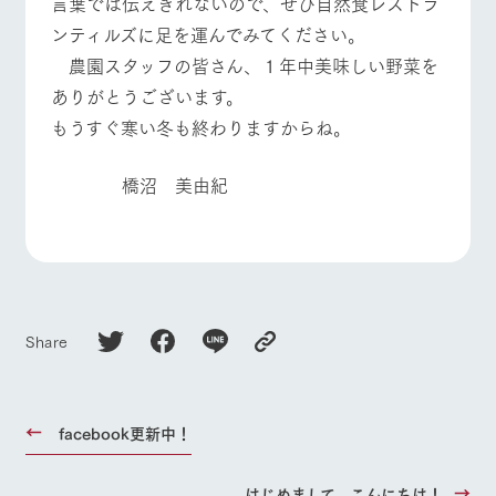
言葉では伝えきれないので、ぜひ自然食レストラ
お問い合
牧場内を巡る周
わせ・資
ンティルズに足を運んでみてください。
よくあるご質問
団体のお客様へ
遊バスのご案内
料請求
農園スタッフの皆さん、１年中美味しい野菜を
ペットをお連れの
個人情報取扱いについて
お問い合わせ
お客様へ
ありがとうございます。
もうすぐ寒い冬も終わりますからね。
橋沼 美由紀
Share
facebook更新中！
はじめまして、こんにちは！