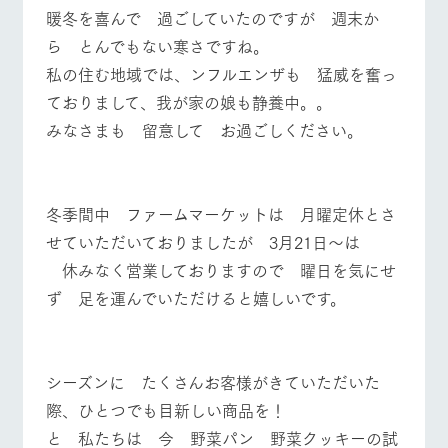
施設・体験情報
暖冬を喜んで 過ごしていたのですが 週末か
牧場トップ
今日の牧場
牧場の楽しみ方
ら とんでもない寒さですね。
ArkFarm Wedding
フラワー
動物とふ
アクティ
私の住む地域では、ンフルエンザも 猛威を奮っ
ガーデン
れあう
ビティ／
体験
ておりまして、我が家の娘も静養中。。
花のある美しい
触れて、感じ
ツリーハウスや
自然環境の中、
て、学ぶ。館ヶ
みなさまも 留意して お過ごしください。
お知らせ
イベント/フェア
レストラン/BBQ
フラワーガーデン
各種体験教室な
季節の移り変わ
森の雄大な自然
ど、楽しみなが
りを存分に味わ
なかで動物とふ
ブログ
ら学べる様々な
う
れあう
アクティビティ
お問い合わせ・資料請求
冬季間中 ファームマーケットは 月曜定休とさ
営業時
生産品カタログ・資料DL
動物とふれあう
アクティビティ/体験
ショップ/お買い物
間・料金
せていただいておりましたが 3月21日～は
レストラ
ショップ
牧場マッ
ン
／お買い
プ
休みなく営業しておりますので 曜日を気にせ
交通アク
English (Google Translate)
物
セス
牧場の生産品を
牧場マップのダ
ず 足を運んでいただけると嬉しいです。
丹精込めて育て
知り尽くした料
ウンロード
よくいた
だく質問
た生産品をはじ
理人が腕を振
牧場マップを見る
周遊バス
ネットショップ
め、牧場産の逸
い、ビュッフェ
団体のお
品を取り揃えた
スタイルで提供
客様へ
シーズンに たくさんお客様がきていただいた
店舗
ペットを
際、ひとつでも目新しい商品を！
お連れの
周遊バス
お客様へ
と 私たちは 今 野菜パン 野菜クッキーの試