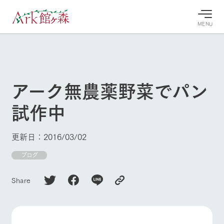
MENU
30°c
/
22°c
30°c
/
22°c
8/9
8/9
2026
2026
(日)
(日)
アーク無農薬野菜でパン
牧場へ行
よく見られている情報
試作中
く
ホーム
今日の牧
イベン
牧場の楽
場・営業
ト/フェ
しみ方
Ark館ヶ森について
更新日：2016/03/02
案内
ア
牧場スタッフが
本日の営業時間
Ark館ヶ森で開
ブログ
季節ごとの楽し
牧場に行く
や牧場の天気、
催しているイベ
み方やシーン別
ガーデンの開花
ント・フェアの
の楽しみ方をナ
Share
状況などを毎日
情報やスケジュ
ビゲート
更新
ール
私たちの取り組み
生産品を見る