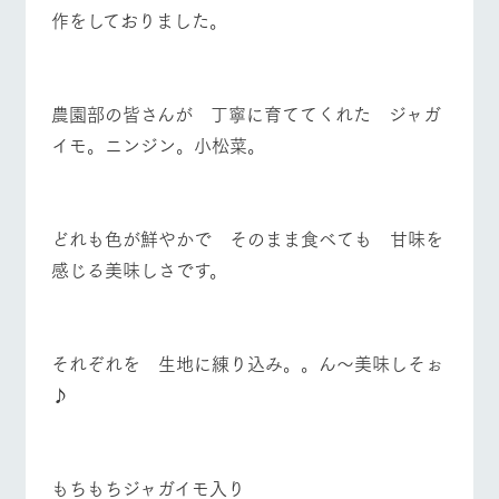
お問い合
作をしておりました。
牧場内を巡る周
営業時間・料金
交通アクセス
わせ・資
遊バスのご案内
料請求
よくあるご質問
団体のお客様へ
個人情報取扱いについて
農園部の皆さんが 丁寧に育ててくれた ジャガ
ペットをお連れの
お問い合わせ
お客様へ
イモ。ニンジン。小松菜。
どれも色が鮮やかで そのまま食べても 甘味を
感じる美味しさです。
それぞれを 生地に練り込み。。ん～美味しそぉ
♪
もちもちジャガイモ入り