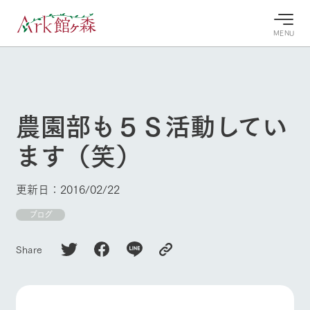
MENU
30°c
/
22°c
30°c
/
22°c
8/9
8/9
2026
2026
(日)
(日)
農園部も５Ｓ活動してい
牧場へ行
よく見られている情報
ます（笑）
く
ホーム
今日の牧
イベン
牧場の楽
場・営業
ト/フェ
しみ方
Ark館ヶ森について
更新日：2016/02/22
案内
ア
牧場スタッフが
本日の営業時間
Ark館ヶ森で開
ブログ
季節ごとの楽し
牧場に行く
や牧場の天気、
催しているイベ
み方やシーン別
ガーデンの開花
ント・フェアの
の楽しみ方をナ
Share
状況などを毎日
情報やスケジュ
ビゲート
更新
ール
私たちの取り組み
生産品を見る