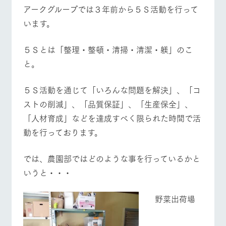
施設・体験情報
アークグループでは３年前から５Ｓ活動を行って
います。
ArkFarm Wedding
フラワー
動物とふ
アクティ
ガーデン
れあう
ビティ／
体験
５Ｓとは「整理・整頓・清掃・清潔・躾」のこ
花のある美しい
触れて、感じ
と。
ツリーハウスや
牧場トップ
今日の牧場
牧場の楽しみ方
自然環境の中、
て、学ぶ。館ヶ
お知らせ
各種体験教室な
季節の移り変わ
森の雄大な自然
ど、楽しみなが
りを存分に味わ
なかで動物とふ
ブログ
５Ｓ活動を通じて「いろんな問題を解決」、「コ
ら学べる様々な
う
れあう
アクティビティ
お問い合わせ・資料請求
ストの削減」、「品質保証」、「生産保全」、
営業時
イベント/フェア
レストラン/BBQ
フラワーガーデン
「人材育成」などを達成すべく限られた時間で活
生産品カタログ・資料DL
間・料金
レストラ
ショップ
牧場マッ
ン
／お買い
プ
動を行っております。
交通アク
English (Google Translate)
物
セス
牧場の生産品を
牧場マップのダ
丹精込めて育て
知り尽くした料
ウンロード
では、農園部ではどのような事を行っているかと
よくいた
だく質問
た生産品をはじ
理人が腕を振
動物とふれあう
アクティビティ/体験
ショップ/お買い物
いうと・・・
ネットショップ
め、牧場産の逸
い、ビュッフェ
団体のお
品を取り揃えた
スタイルで提供
客様へ
店舗
野菜出荷場
ペットを
お連れの
周遊バス
お客様へ
牧場マップを見る
周遊バス