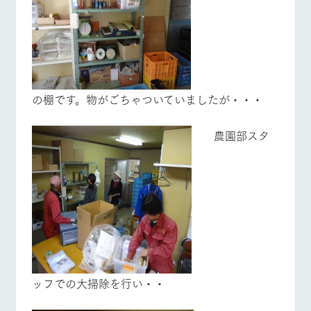
お問い合
牧場内を巡る周
わせ・資
遊バスのご案内
料請求
個人情報取扱いについて
営業時間・料金
交通アクセス
の棚です。物がごちゃついていましたが・・・
よくあるご質問
団体のお客様へ
農園部スタ
ペットをお連れの
お問い合わせ
お客様へ
ッフでの大掃除を行い・・