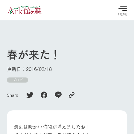
MENU
30°c
/
22°c
30°c
/
22°c
8/10
8/10
2026
2026
(月)
(月)
春が来た！
牧場へ行
よく見られている情報
く
ホーム
更新日：2016/02/18
今日の牧
イベン
牧場の楽
場・営業
ト/フェ
しみ方
Ark館ヶ森について
ブログ
案内
ア
牧場スタッフが
本日の営業時間
Ark館ヶ森で開
季節ごとの楽し
Share
牧場に行く
や牧場の天気、
催しているイベ
み方やシーン別
ガーデンの開花
ント・フェアの
の楽しみ方をナ
状況などを毎日
情報やスケジュ
ビゲート
更新
ール
私たちの取り組み
最近は暖かい時間が増えましたね！
生産品を見る