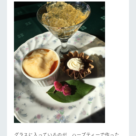
お問い合
牧場内を巡る周
わせ・資
営業時間・料金
交通アクセス
遊バスのご案内
料請求
個人情報取扱いについて
よくあるご質問
団体のお客様へ
ペットをお連れの
お問い合わせ
お客様へ
グラスに入っているのが、ハーブティーで作った