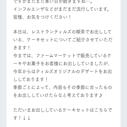
ですがまだまだ寒い日が続きますね…。
施設・体験情報
インフルエンザなどがまだまだ流行しています。
牧場トップ
今日の牧場
牧場の楽しみ方
ArkFarm Wedding
フラワー
動物とふ
アクティ
皆様、お気をつけください！
ガーデン
れあう
ビティ／
体験
花のある美しい
触れて、感じ
本日は、レストランティルズの喫茶でお出しして
ツリーハウスや
自然環境の中、
て、学ぶ。館ヶ
お知らせ
いる、ケーキセットについてご紹介させていただ
イベント/フェア
レストラン/BBQ
フラワーガーデン
各種体験教室な
季節の移り変わ
森の雄大な自然
ど、楽しみなが
りを存分に味わ
なかで動物とふ
きます！
ブログ
ら学べる様々な
う
れあう
今までは、ファームマーケットで販売しているケ
アクティビティ
お問い合わせ・資料請求
ーキやお菓子をお客様にお出ししていましたが、
営業時
生産品カタログ・資料DL
間・料金
動物とふれあう
アクティビティ/体験
ショップ/お買い物
レストラ
ショップ
牧場マッ
今年からはティルズオリジナルのデザートをお出
ン
／お買い
プ
交通アク
English (Google Translate)
物
ししております！
セス
牧場の生産品を
牧場マップのダ
季節ごとによって、内容もその季節に合ったもの
丹精込めて育て
知り尽くした料
ウンロード
よくいた
だく質問
た生産品をはじ
理人が腕を振
をお出ししていけたらなと考えております♪
牧場マップを見る
周遊バス
ネットショップ
め、牧場産の逸
い、ビュッフェ
団体のお
品を取り揃えた
スタイルで提供
客様へ
店舗
ただいまお出ししているケーキセットはこちらで
ペットを
す！↓↓
お連れの
周遊バス
お客様へ