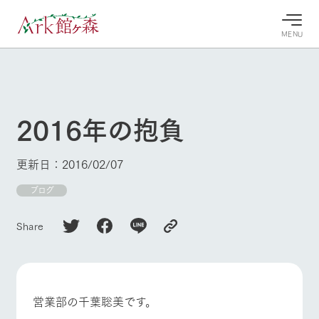
MENU
30°c
/
22°c
30°c
/
22°c
8/11
8/11
2026
2026
(火)
(火)
2016年の抱負
牧場へ行
よく見られている情報
く
ホーム
更新日：2016/02/07
今日の牧
イベン
牧場の楽
場・営業
ト/フェ
しみ方
Ark館ヶ森について
ブログ
案内
ア
牧場スタッフが
本日の営業時間
Ark館ヶ森で開
季節ごとの楽し
Share
牧場に行く
や牧場の天気、
催しているイベ
み方やシーン別
ガーデンの開花
ント・フェアの
の楽しみ方をナ
状況などを毎日
情報やスケジュ
ビゲート
更新
ール
私たちの取り組み
営業部の千葉聡美です。
牧場トップ
今日の牧場
牧場の楽しみ方
生産品を見る