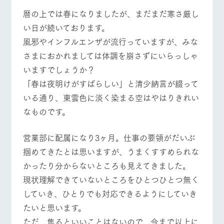
施設・体験情報
暦の上では春になりましたが、まだまだ寒さ厳し
い日が続いております。
ArkFarm Wedding
フラワー
動物とふ
アクティ
ガーデン
れあう
ビティ／
風邪やインフルエンザが流行っていますが、みな
体験
イベント/フェア
レストラン/BBQ
フラワーガーデン
花のある美しい
触れて、感じ
さまにおかれましては体調を崩さずにいらっしゃ
ツリーハウスや
自然環境の中、
て、学ぶ。館ヶ
お知らせ
いますでしょうか？
各種体験教室な
季節の移り変わ
森の雄大な自然
ど、楽しみなが
りを存分に味わ
なかで動物とふ
「春は夜明けがすばらしい」と清少納言が綴って
ブログ
ら学べる様々な
う
れあう
いる通り、東雲色に淡く染まる空はやはりきれい
動物とふれあう
アクティビティ/体験
ショップ/お買い物
アクティビティ
お問い合わせ・資料請求
なものです。
営業時
生産品カタログ・資料DL
間・料金
レストラ
ショップ
牧場マッ
ン
／お買い
プ
交通アク
English (Google Translate)
営業部に配属になり3ヶ月。仕事の要領がだいぶ
物
セス
牧場の生産品を
牧場マップのダ
牧場マップを見る
周遊バス
掴めてきたとは思いますが、うまくすすめられな
丹精込めて育て
知り尽くした料
ウンロード
よくいた
だく質問
た生産品をはじ
かったり分からないところも見えてきました。
理人が腕を振
ネットショップ
め、牧場産の逸
い、ビュッフェ
団体のお
現状理解できていないところをひとつひとつ無く
品を取り揃えた
スタイルで提供
客様へ
店舗
していき、ひとりでも対応できるようにしていき
ペットを
たいと思います。
お連れの
営業時間・料金
交通アクセス
周遊バス
お客様へ
ただ、焦るといいことはないので、今まで以上に