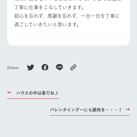
お問い合
丁寧に仕事をこなしていきます。
牧場内を巡る周
わせ・資
よくあるご質問
団体のお客様へ
遊バスのご案内
料請求
初心を忘れず、感謝を忘れず、一日一日を丁寧に
ペットをお連れの
個人情報取扱いについて
お問い合わせ
過ごしていきたいと思います。
お客様へ
Share
ハウスの中は春だね♪
バレンタインデーにも豚肉を・・・！