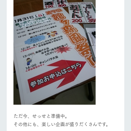
お問い合
営業時間・料金
交通アクセス
牧場内を巡る周
わせ・資
遊バスのご案内
料請求
よくあるご質問
団体のお客様へ
個人情報取扱いについて
ペットをお連れの
お問い合わせ
お客様へ
ただ今、せっせと準備中。
その他にも、楽しい企画が盛りだくさんです。