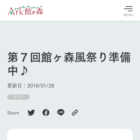
MENU
30°c
/
22°c
30°c
/
22°c
8/9
8/9
2026
2026
(日)
(日)
第７回館ヶ森風祭り準備
牧場へ行
よく見られている情報
中♪
く
ホーム
今日の牧
イベン
牧場の楽
場・営業
ト/フェ
しみ方
Ark館ヶ森について
更新日：2016/01/28
案内
ア
牧場スタッフが
本日の営業時間
Ark館ヶ森で開
ブログ
季節ごとの楽し
牧場に行く
や牧場の天気、
催しているイベ
み方やシーン別
ガーデンの開花
ント・フェアの
の楽しみ方をナ
Share
状況などを毎日
情報やスケジュ
ビゲート
更新
ール
私たちの取り組み
生産品を見る