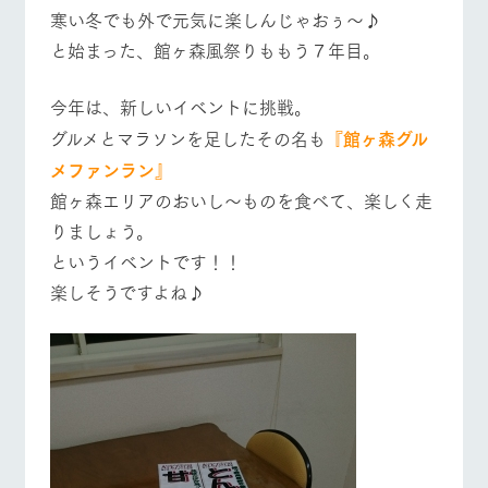
施設・体験情報
寒い冬でも外で元気に楽しんじゃおぅ～♪
牧場トップ
今日の牧場
牧場の楽しみ方
と始まった、館ヶ森風祭りももう７年目。
ArkFarm Wedding
フラワー
動物とふ
アクティ
ガーデン
れあう
ビティ／
体験
今年は、新しいイベントに挑戦。
花のある美しい
触れて、感じ
イベント/フェア
レストラン/BBQ
フラワーガーデン
ツリーハウスや
グルメとマラソンを足したその名も
『館ヶ森グル
自然環境の中、
て、学ぶ。館ヶ
お知らせ
各種体験教室な
季節の移り変わ
森の雄大な自然
メファンラン』
ど、楽しみなが
りを存分に味わ
なかで動物とふ
ブログ
ら学べる様々な
う
れあう
館ヶ森エリアのおいし～ものを食べて、楽しく走
アクティビティ
お問い合わせ・資料請求
りましょう。
営業時
動物とふれあう
アクティビティ/体験
ショップ/お買い物
生産品カタログ・資料DL
というイベントです！！
間・料金
レストラ
ショップ
牧場マッ
ン
／お買い
プ
楽しそうですよね♪
交通アク
English (Google Translate)
物
セス
牧場の生産品を
牧場マップのダ
丹精込めて育て
知り尽くした料
ウンロード
よくいた
だく質問
た生産品をはじ
理人が腕を振
牧場マップを見る
周遊バス
ネットショップ
め、牧場産の逸
い、ビュッフェ
団体のお
品を取り揃えた
スタイルで提供
客様へ
店舗
ペットを
お連れの
周遊バス
お客様へ