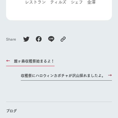
レストラン ティルズ シェフ 金澤
お問い合
牧場内を巡る周
よくあるご質問
団体のお客様へ
わせ・資
遊バスのご案内
料請求
ペットをお連れの
お問い合わせ
個人情報取扱いについて
お客様へ
Share
館ヶ森収穫祭始まるよ！
収穫祭にハロウィンカボチャが沢山採れましたよ。
ブログ