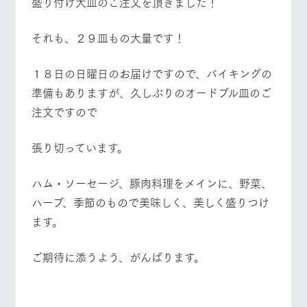
盛り付け大皿のご注文を頂きました！
施設・体験情報
それも、２９皿もの大量です！
ArkFarm Wedding
フラワー
動物とふ
アクティ
ガーデン
れあう
ビティ／
イベント/フェア
レストラン/BBQ
フラワーガーデン
体験
１８日の日曜日のお届けですので、バイキングの
花のある美しい
触れて、感じ
ツリーハウスや
自然環境の中、
て、学ぶ。館ヶ
お知らせ
準備もありますが、久しぶりのオードブル皿のご
各種体験教室な
季節の移り変わ
森の雄大な自然
ど、楽しみなが
注文ですので
りを存分に味わ
なかで動物とふ
ブログ
ら学べる様々な
う
れあう
動物とふれあう
アクティビティ/体験
ショップ/お買い物
アクティビティ
お問い合わせ・資料請求
張り切っています。
営業時
生産品カタログ・資料DL
間・料金
レストラ
ショップ
牧場マッ
ン
／お買い
プ
ハム・ソーセージ、豚肉料理をメインに、野菜、
交通アク
English (Google Translate)
物
セス
ハーブ、季節のもので美味しく、美しく盛りつけ
牧場の生産品を
牧場マップのダ
牧場マップを見る
周遊バス
丹精込めて育て
知り尽くした料
ウンロード
よくいた
ます。
だく質問
た生産品をはじ
理人が腕を振
ネットショップ
め、牧場産の逸
い、ビュッフェ
団体のお
品を取り揃えた
スタイルで提供
客様へ
ご期待に添うよう、がんばります。
店舗
ペットを
お連れの
営業時間・料金
交通アクセス
周遊バス
お客様へ