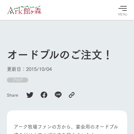
MENU
30°c
/
22°c
30°c
/
22°c
8/8
8/8
2026
2026
(土)
(土)
オードブルのご注文！
牧場へ行
よく見られている情報
く
ホーム
更新日：2015/10/04
今日の牧
イベン
牧場の楽
場・営業
ト/フェ
しみ方
Ark館ヶ森について
ブログ
案内
ア
牧場スタッフが
本日の営業時間
Ark館ヶ森で開
季節ごとの楽し
Share
牧場に行く
や牧場の天気、
催しているイベ
み方やシーン別
ガーデンの開花
ント・フェアの
の楽しみ方をナ
状況などを毎日
情報やスケジュ
ビゲート
更新
ール
私たちの取り組み
アーク牧場ファンの方から、宴会用のオードブル
牧場トップ
今日の牧場
牧場の楽しみ方
生産品を見る