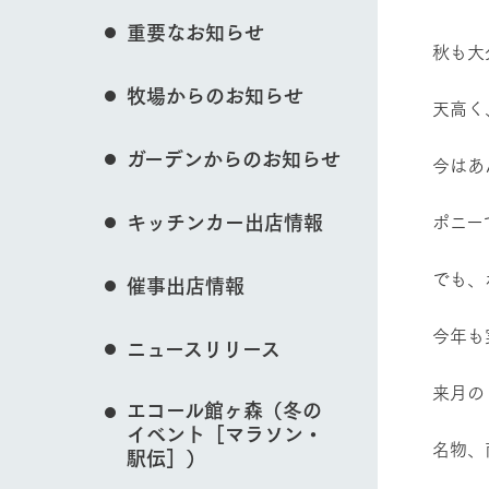
イベント/フェア
花のある美しい自
重要なお知らせ
わりを存分に味わ
秋も大
営業時間・料金
牧場からのお知らせ
交通アクセス
レストラン
天高く
動物とふれあう
よくいただく質問
牧場の生産品を知
ガーデンからのお知らせ
い、ビュッフェス
今はあ
団体のお客様へ
50周年ヒスト
周遊バス
ペットをお連れのお客様へ
キッチンカー出店情報
ポニー
アークグループの
牧場マップを見る
記念し、これま
お問い合わせ・資料請求
牧場内を巡る周遊
とめた映像を制
でも、
催事出店情報
た。（動画サイ
今年も
ニュースリリース
営業時間・料金
交通アクセス
来月の
エコール館ヶ森（冬の
イベント［マラソン・
名物、
駅伝］）