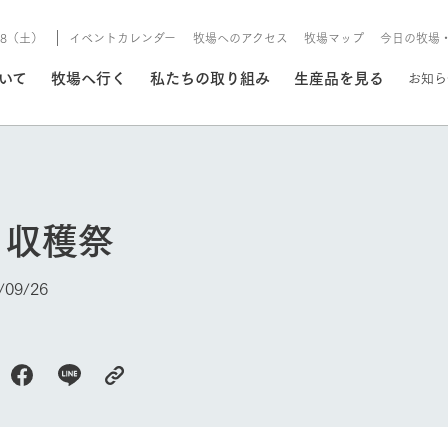
8/8（土）
イベントカレンダー
牧場へのアクセス
牧場マップ
今日の牧場
/8/8（土）
ついて
牧場へ行く
私たちの取り組み
生産品を見る
お知ら
いる情報
も収穫祭
・営業案内
イベント/フェア
牧場の天気、ガーデンの開
09/26
Ark館ヶ森で開催しているイベント・フ
更新
情報やスケジュール
rk館ヶ森
わたしたちの想い
つくる
生産品一覧
農業の未来
つなげる
生産品への
トーリーから、
域の豊かな自然
生きることは食べること。「食
おいしさと安心を、
健やかで笑顔溢れる毎日のため
循環型農業
食を人々に
Ark館ヶ森
今日の牧場
報
組みまで、関連
こだわりと、厳
はいのち」の理念に込められた
まっすぐにつくる
に、安全・安心で高品質なもの
持続可能な
未来への輪
族に安心し
げながら1Pで
元、愛情を込め
想いや、農業を未来につなぐた
だけをつくっています。
ている3つ
のだけを作
紹介します。
めの使命をお伝えします。
します。
信念のもと
ーデン
動物とふれあう