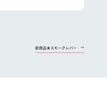
り組み
お知らせ
ブログ
お問い合わせ・資料請求
生産品カタログ・資料DL
English (Google Translate)
新商品★スモークレバー
る
い
ネットショップ
ding