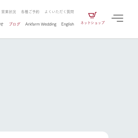
・営業状況
各種ご予約
よくいただく質問
ネットショップ
せ
ブログ
Arkfarm Wedding
English
牧場の楽しみ方
ェアの
牧場スタッフが季節ごとの楽しみ方やシーン
別の楽しみ方をナビゲート
に向けて
想い
企業情報
循環する
をはじめ、私たちが
届け、
の食品はすべて、「家
1972年から時代の変革とともに
この地で挑んできた
牧場の楽しみ方
農業のために推進し
を描く
て食べさせられるも
歩んできたArk館ヶ森のヒストリ
循環型農業のかたち
の取り組みをご紹介
る」という一貫した
ーや会社概要など、株式会社ア
で作られています。
ークにまつわる情報をご紹介し
アクティビティ／体験
ます。