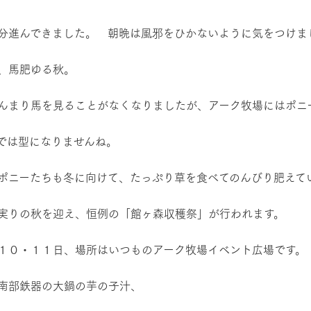
レストラン/BBQ
然環境の中、季節の移り変
触れて、感じて、学ぶ。館ヶ森の雄大な
う
なかで動物とふれあう
分進んできました。 朝晩は風邪をひかないように気をつけま
ショップ／お買い物
、馬肥ゆる秋。
アクティビティ/体験
り尽くした料理人が腕を振
丹精込めて育てた生産品をはじめ、牧場
タイルで提供
逸品を取り揃えた店舗
んまり馬を見ることがなくなりましたが、アーク牧場にはポニ
リー映像
では型になりませんね。
創業50周年を
周遊バス
でのあゆみをま
バスのご案内
作いたしまし
ポニーたちも冬に向けて、たっぷり草を食べてのんびり肥えて
トが開きます）
実りの秋を迎え、恒例の「館ヶ森収穫祭」が行われます。
よくあるご質問
団体のお客様へ
ペ
１０・１１日、場所はいつものアーク牧場イベント広場です。
南部鉄器の大鍋の芋の子汁、