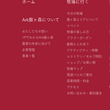
ホーム
牧場に行く
今日の牧場
Ark館ヶ森について
館ヶ森エリアについて
イベント
わたしたちの想い
牧場の楽しみ方
1PでわかるArk館ヶ森
フラワーガーデン
農業の未来に向けて
動物とふれあう
企業情報
アクティビティ・体験
事業一覧
レストラン／セルフBBQ
ショップ／お買い物
牧場マップ
周遊バスのご案内
営業時間・料金
アクセス
お問い合わせ・資料請求