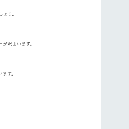
フラワーガーデン
自然
ツリーハウスや各種体験教室など、楽しみな
がら学べる様々なアクティビティ
しょう。
牧場マップ
ショップ/お買い物
産の
牧場マップのダウンロード
ーが沢山います。
います。
ットをお連れの
お客様へ
お問い合わせ