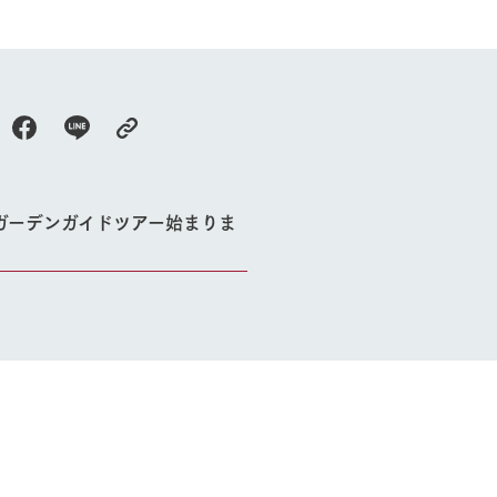
牧場に行く
私たちの取
今日の牧場
育てる
森について
館ヶ森エリアについて
つくる
イベント
つなげる
の想い
ガーデンガイドツアー始まりま
牧場の楽しみ方
循環する
Ark館ヶ森
フラワーガーデン
に向けて
動物とふれあう
生産品を見
アクティビティ・体験
レストラン
トリー映像
生産品一覧
ショップ／お買い物
館ヶ森高原豚
牧場マップ
生産品への想
周遊バスのご案内
Arkfarm Wed
営業時間・料金
アクセス