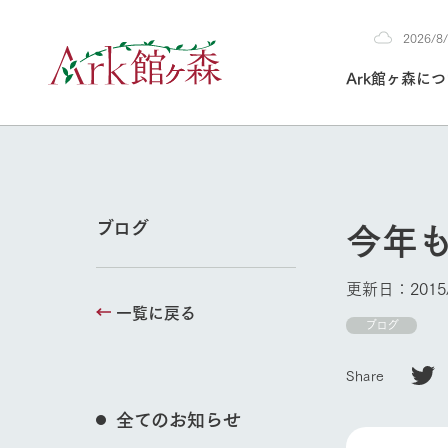
2026/
2026
Ark館ヶ森に
8/8
30°c
/
22°c
2026
(土)
Ark館ヶ森について
私たちの取り組み
生産品を見る
牧場へ行く
よく見られて
今年
ブログ
今日の牧場
本日の営業時間や
更新日：2015/
花状況などを毎日
一覧に戻る
1Pでわかる A
育てる
館ヶ森高原豚
ブログ
私たちの創業ス
環境を整え、
岩手県館ヶ森地
牧場トップ
施設・体験情
Share
事業領域・取り
豊かな命を育む
の中、徹底した
トピックを取り上
しい衛生管理の
わかりやすくご
て育てています。
全てのお知らせ
フラワーガ