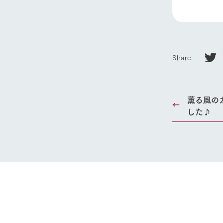
ホーム
Share
Ark館ヶ
わたしたち
薫る風の
した♪
1Pでわかる
農業の未来
企業情報
事業一覧
50周年ヒス