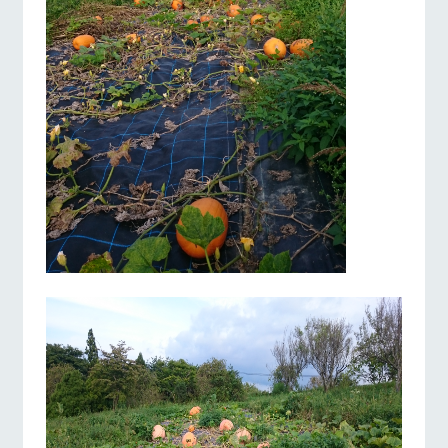
お問い合
牧場マップを見る
周遊バス
牧場内を巡る周
わせ・資
遊バスのご案内
料請求
個人情報取扱いについて
営業時間・料金
交通アクセス
よくあるご質問
団体のお客様へ
ペットをお連れの
お問い合わせ
お客様へ