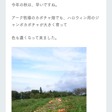
施設・体験情報
今年の秋は、早いですね。
ArkFarm Wedding
フラワー
動物とふ
アクティ
アーク牧場のカボチャ畑でも、ハロウィン用のジ
ガーデン
れあう
ビティ／
体験
ャンボカボチャが大きく育って
花のある美しい
触れて、感じ
ツリーハウスや
自然環境の中、
て、学ぶ。館ヶ
お知らせ
各種体験教室な
季節の移り変わ
森の雄大な自然
色も濃くなって来ました。
牧場トップ
今日の牧場
牧場の楽しみ方
ど、楽しみなが
りを存分に味わ
なかで動物とふ
ブログ
ら学べる様々な
う
れあう
アクティビティ
お問い合わせ・資料請求
営業時
生産品カタログ・資料DL
間・料金
レストラ
ショップ
牧場マッ
ン
／お買い
プ
イベント/フェア
レストラン/BBQ
フラワーガーデン
交通アク
English (Google Translate)
物
セス
牧場の生産品を
牧場マップのダ
丹精込めて育て
知り尽くした料
ウンロード
よくいた
だく質問
た生産品をはじ
理人が腕を振
ネットショップ
め、牧場産の逸
い、ビュッフェ
団体のお
品を取り揃えた
動物とふれあう
アクティビティ/体験
ショップ/お買い物
スタイルで提供
客様へ
店舗
ペットを
お連れの
周遊バス
お客様へ