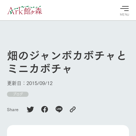
MENU
30°c
/
22°c
30°c
/
22°c
8/8
8/8
2026
2026
(土)
(土)
畑のジャンボカボチャと
牧場へ行
よく見られている情報
ミニカボチャ
く
ホーム
今日の牧
イベン
牧場の楽
場・営業
ト/フェ
しみ方
Ark館ヶ森について
更新日：2015/09/12
案内
ア
牧場スタッフが
本日の営業時間
Ark館ヶ森で開
ブログ
季節ごとの楽し
牧場に行く
や牧場の天気、
催しているイベ
み方やシーン別
ガーデンの開花
ント・フェアの
の楽しみ方をナ
Share
状況などを毎日
情報やスケジュ
ビゲート
更新
ール
私たちの取り組み
生産品を見る