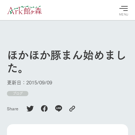
MENU
30°c
/
22°c
30°c
/
22°c
8/10
8/10
2026
2026
(月)
(月)
ほかほか豚まん始めまし
牧場へ行
よく見られている情報
た。
く
ホーム
今日の牧
イベン
牧場の楽
場・営業
ト/フェ
しみ方
Ark館ヶ森について
更新日：2015/09/09
案内
ア
牧場スタッフが
本日の営業時間
Ark館ヶ森で開
ブログ
季節ごとの楽し
牧場に行く
や牧場の天気、
催しているイベ
み方やシーン別
ガーデンの開花
ント・フェアの
の楽しみ方をナ
Share
状況などを毎日
情報やスケジュ
ビゲート
更新
ール
私たちの取り組み
生産品を見る