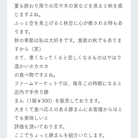
施設・体験情報
牧場トップ
今日の牧場
牧場の楽しみ方
夏も終わり周りの花や木の実などを見ると秋を感
じますよね。
ArkFarm Wedding
フラワー
動物とふ
アクティ
ふっと空を見上げると秋空に心が癒される時もあ
ガーデン
れあう
ビティ／
体験
ります。
イベント/フェア
レストラン/BBQ
フラワーガーデン
花のある美しい
触れて、感じ
ツリーハウスや
自然環境の中、
て、学ぶ。館ヶ
秋の季節は私は大好きです。食欲の秋でもありま
お知らせ
各種体験教室な
季節の移り変わ
森の雄大な自然
すから（笑）
ど、楽しみなが
りを存分に味わ
なかで動物とふ
ブログ
ら学べる様々な
う
れあう
さて、寒くなってくると恋しくなるものはやはり
アクティビティ
お問い合わせ・資料請求
温かいホカホカ
動物とふれあう
アクティビティ/体験
ショップ/お買い物
営業時
生産品カタログ・資料DL
間・料金
の食べ物ですよね。
レストラ
ショップ
牧場マッ
ン
／お買い
プ
ファームマーケットでは、毎年この時期になると
交通アク
English (Google Translate)
物
セス
牧場の生産品を
牧場マップのダ
店内で手作り豚
丹精込めて育て
知り尽くした料
ウンロード
よくいた
牧場マップを見る
周遊バス
まん（1個￥300）を販売しております。
だく質問
た生産品をはじ
理人が腕を振
ネットショップ
め、牧場産の逸
い、ビュッフェ
大きくて食べ応えのある豚まんにお客様からはと
団体のお
品を取り揃えた
スタイルで提供
客様へ
ても美味しいと
店舗
ペットを
評価を頂いております。
お連れの
周遊バス
お客様へ
ここでちょっと豚まんを紹介いたします。
営業時間・料金
交通アクセス