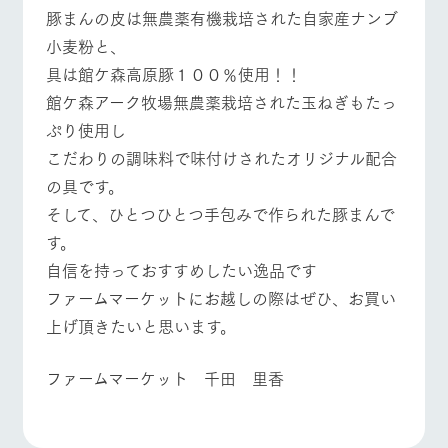
お問い合
豚まんの皮は無農薬有機栽培された自家産ナンブ
牧場内を巡る周
わせ・資
遊バスのご案内
料請求
小麦粉と、
よくあるご質問
団体のお客様へ
個人情報取扱いについて
具は館ケ森高原豚１００％使用！！
ペットをお連れの
お問い合わせ
お客様へ
館ケ森アーク牧場無農薬栽培された玉ねぎもたっ
ぷり使用し
こだわりの調味料で味付けされたオリジナル配合
の具です。
そして、ひとつひとつ手包みで作られた豚まんで
す。
自信を持っておすすめしたい逸品です
ファームマーケットにお越しの際はぜひ、お買い
上げ頂きたいと思います。
ファームマーケット 千田 里香