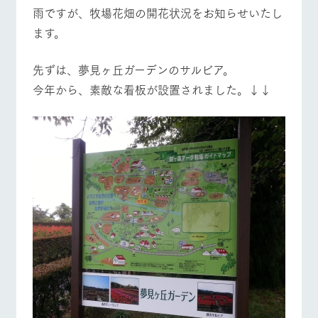
施設・体験情報
雨ですが、牧場花畑の開花状況をお知らせいたし
ます。
ArkFarm Wedding
フラワー
動物とふ
アクティ
ガーデン
れあう
ビティ／
体験
先ずは、夢見ヶ丘ガーデンのサルビア。
花のある美しい
触れて、感じ
今年から、素敵な看板が設置されました。↓↓
ツリーハウスや
自然環境の中、
て、学ぶ。館ヶ
お知らせ
牧場トップ
今日の牧場
牧場の楽しみ方
各種体験教室な
季節の移り変わ
森の雄大な自然
ど、楽しみなが
りを存分に味わ
なかで動物とふ
ブログ
ら学べる様々な
う
れあう
アクティビティ
お問い合わせ・資料請求
営業時
生産品カタログ・資料DL
間・料金
レストラ
ショップ
牧場マッ
イベント/フェア
レストラン/BBQ
フラワーガーデン
ン
／お買い
プ
交通アク
English (Google Translate)
物
セス
牧場の生産品を
牧場マップのダ
丹精込めて育て
知り尽くした料
ウンロード
よくいた
だく質問
た生産品をはじ
理人が腕を振
ネットショップ
め、牧場産の逸
い、ビュッフェ
動物とふれあう
アクティビティ/体験
ショップ/お買い物
団体のお
品を取り揃えた
スタイルで提供
客様へ
店舗
ペットを
お連れの
周遊バス
お客様へ