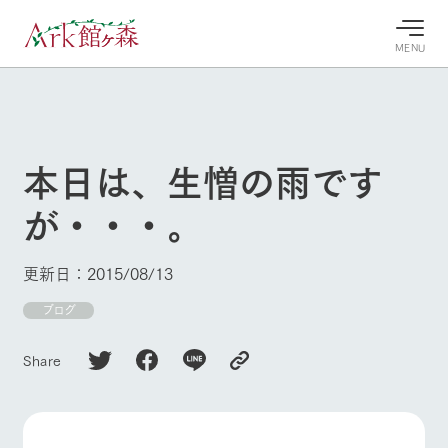
MENU
30°c
/
22°c
30°c
/
22°c
8/7
8/7
2026
2026
(金)
(金)
本日は、生憎の雨です
牧場へ行
よく見られている情報
が・・・。
く
ホーム
今日の牧
イベン
牧場の楽
場・営業
ト/フェ
しみ方
Ark館ヶ森について
更新日：2015/08/13
案内
ア
牧場スタッフが
本日の営業時間
Ark館ヶ森で開
ブログ
季節ごとの楽し
牧場に行く
や牧場の天気、
催しているイベ
み方やシーン別
ガーデンの開花
ント・フェアの
の楽しみ方をナ
Share
状況などを毎日
情報やスケジュ
ビゲート
更新
ール
私たちの取り組み
生産品を見る