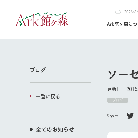
2026/
2026
Ark館ヶ森に
8/8
30°c
/
22°c
2026
(土)
Ark館ヶ森について
私たちの取り組み
生産品を見る
牧場へ行く
よく見られて
ソー
ブログ
今日の牧場
本日の営業時間や
更新日：2015/
花状況などを毎日
一覧に戻る
1Pでわかる A
育てる
館ヶ森高原豚
ブログ
牧場トップ
私たちの創業ス
環境を整え、
岩手県館ヶ森地
施設・体験情
Share
事業領域・取り
豊かな命を育む
の中、徹底した
トピックを取り上
しい衛生管理の
わかりやすくご
て育てています。
全てのお知らせ
フラワーガ
イベント/フェア