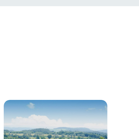
English (Google Translate)
る
い
ネットショップ
ding
Wedding