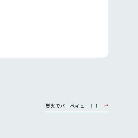
炭火でバーベキュー！！
り組み
お知らせ
ブログ
お問い合わせ・資料請求
生産品カタログ・資料DL