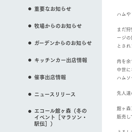
花のある美しい自
重要なお知らせ
わりを存分に味わ
ハムや
営業時間・料金
牧場からのお知らせ
交通アクセス
レストラン
まだ狩
動物とふれあう
よくいただく質問
ージの
牧場の生産品を知
ガーデンからのお知らせ
い、ビュッフェス
とされ
団体のお客様へ
50周年ヒスト
周遊バス
ペットをお連れのお客様へ
キッチンカー出店情報
肉を余
牧場マップを見る
アークグループの
記念し、これま
お問い合わせ・資料請求
牧場内を巡る周遊
中世に
とめた映像を制
催事出店情報
ハムソ
た。（動画サイ
先人達
ニュースリリース
営業時間・料金
交通アクセス
館ヶ森
エコール館ヶ森（冬の
販売し
イベント［マラソン・
駅伝］）
よろし