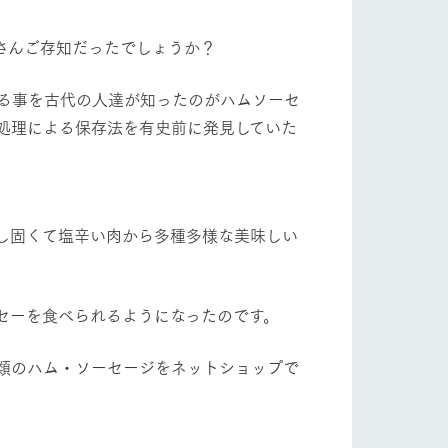
自然
ツリーハウスや各種体験教室など、楽しみな
がら学べる様々なアクティビティ
さんご存知だったでしょうか？
牧場マップ
る事を古代の人達が知ったのがハムソーセ
ショップ/お買い物
処理による保存法を有史前に発見していた
産の
牧場マップのダウンロード
し固くて塩辛い肉から多種多様な美味しい
セーを食べられるようになったのです。
ットをお連れの
お客様へ
お問い合わせ
類のハム・ソーセージをネットショップで