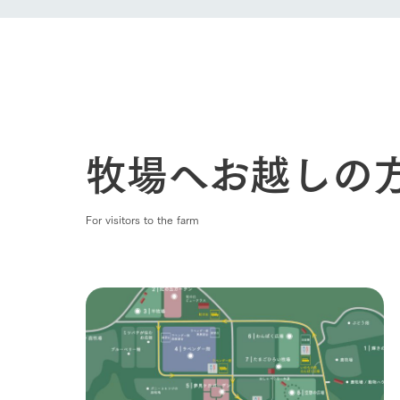
わたしたち
1Pでわかる
農業の未来
企業情報
事業一覧
牧場へお越しの
50周年ヒス
For visitors to the farm