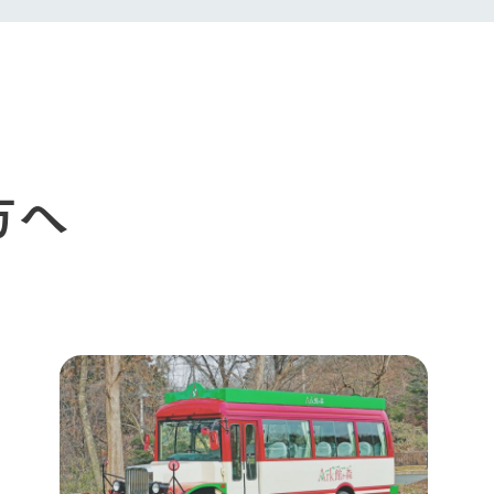
館ヶ森エリアについて
つくる
イベント
つなげる
の想い
牧場の楽しみ方
循環する
Ark館ヶ森
フラワーガーデン
に向けて
動物とふれあう
生産品を見
アクティビティ・体験
レストラン
方へ
トリー映像
生産品一覧
ショップ／お買い物
館ヶ森高原豚
牧場マップ
生産品への想
周遊バスのご案内
Arkfarm Wed
営業時間・料金
アクセス
Arkfarm 
ペットをお連れのお客様へ
よくいただく質問