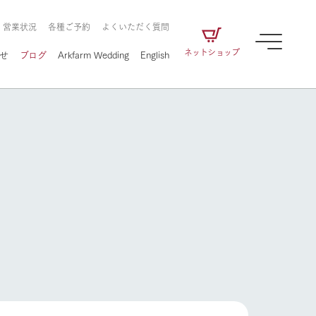
・営業状況
各種ご予約
よくいただく質問
ネットショップ
せ
ブログ
Arkfarm Wedding
English
牧場の楽しみ方
ェアの
牧場スタッフが季節ごとの楽しみ方やシーン
別の楽しみ方をナビゲート
に向けて
想い
企業情報
循環する
牧場の楽しみ方
をはじめ、私たちが
届け、
の食品はすべて、「家
1972年から時代の変革とともに
この地で挑んできた
農業のために推進し
を描く
て食べさせられるも
歩んできたArk館ヶ森のヒストリ
循環型農業のかたち
の取り組みをご紹介
る」という一貫した
ーや会社概要など、株式会社ア
で作られています。
ークにまつわる情報をご紹介し
アクティビティ／体験
ます。
フラワーガーデン