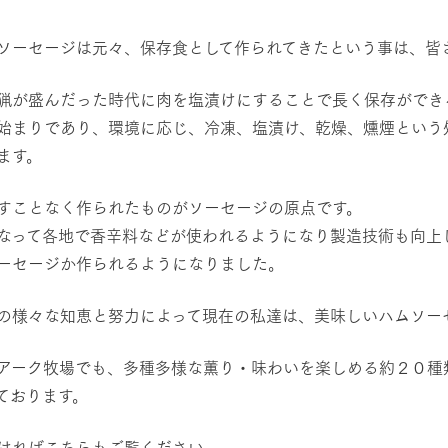
然環境の中、季節の移り変
触れて、感じて、学ぶ。館ヶ森の雄大な
う
なかで動物とふれあう
ソーセージは元々、保存食として作られてきたという事は、皆
ショップ／お買い物
猟が盛んだった時代に肉を塩漬けにすることで長く保存ができ
アクティビティ/体験
始まりであり、環境に応じ、冷凍、塩漬け、乾燥、燻煙という
り尽くした料理人が腕を振
丹精込めて育てた生産品をはじめ、牧場
タイルで提供
逸品を取り揃えた店舗
ます。
リー映像
すことなく作られたものがソーセージの原点です。
周遊バス
創業50周年を
でのあゆみをま
バスのご案内
なって各地で香辛料などが使われるようになり製造技術も向上
作いたしまし
ーセージか作られるようになりました。
トが開きます）
の様々な知恵と努力によって現在の私達は、美味しいハムソー
よくあるご質問
団体のお客様へ
ペ
アーク牧場でも、多種多様な薫り・味わいを楽しめる約２０種
ております。
ければこちらもご覧ください。