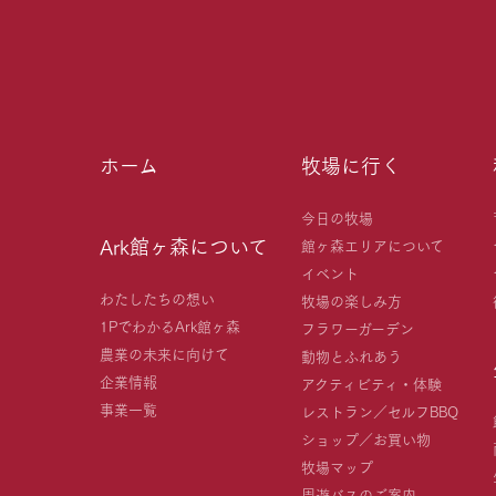
ホーム
牧場に行く
今日の牧場
Ark館ヶ森について
館ヶ森エリアについて
イベント
わたしたちの想い
牧場の楽しみ方
1PでわかるArk館ヶ森
フラワーガーデン
農業の未来に向けて
動物とふれあう
企業情報
アクティビティ・体験
事業一覧
レストラン／セルフBBQ
ショップ／お買い物
牧場マップ
周遊バスのご案内