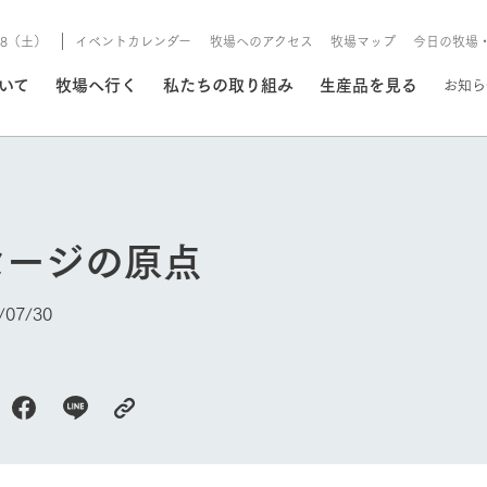
8/8（土）
イベントカレンダー
牧場へのアクセス
牧場マップ
今日の牧場
/8/8（土）
ついて
牧場へ行く
私たちの取り組み
生産品を見る
お知ら
いる情報
セージの原点
・営業案内
イベント/フェア
牧場の天気、ガーデンの開
07/30
Ark館ヶ森で開催しているイベント・フ
更新
情報やスケジュール
rk館ヶ森
わたしたちの想い
つくる
生産品一覧
農業の未来
つなげる
生産品への
今日の牧場
トーリーから、
域の豊かな自然
生きることは食べること。「食
おいしさと安心を、
健やかで笑顔溢れる毎日のため
循環型農業
食を人々に
Ark館ヶ森
報
組みまで、関連
こだわりと、厳
はいのち」の理念に込められた
まっすぐにつくる
に、安全・安心で高品質なもの
持続可能な
未来への輪
族に安心し
げながら1Pで
元、愛情を込め
想いや、農業を未来につなぐた
だけをつくっています。
ている3つ
のだけを作
紹介します。
めの使命をお伝えします。
します。
信念のもと
ーデン
動物とふれあう
レストラン/BBQ