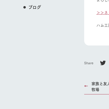
ブログ
＞＞ネ
ハム工
Share
家族と友
ホーム
牧場
Ark館ヶ