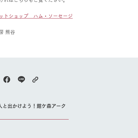
ットショップ ハム・ソーセージ
房 熊谷
人と出かけよう！館ケ森アーク
牧場に行く
私たちの取
今日の牧場
育てる
森について