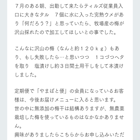
施設・体験情報
７月のある朝、出勤して来たらティルズ従業員入
牧場トップ
今日の牧場
牧場の楽しみ方
口に大きなタル ７個に水に入った完熟ウメがあ
ArkFarm Wedding
フラワー
動物とふ
アクティ
り「何だろう？」と思っていたら、牧場産の梅が
ガーデン
れあう
ビティ／
体験
沢山採れたので加工してほしいとの事でした。
花のある美しい
触れて、感じ
ツリーハウスや
イベント/フェア
レストラン/BBQ
フラワーガーデン
自然環境の中、
て、学ぶ。館ヶ
お知らせ
各種体験教室な
季節の移り変わ
森の雄大な自然
こんなに沢山の梅（なんと約１２０ｋｇ）もあ
ど、楽しみなが
りを存分に味わ
なかで動物とふ
ブログ
ら学べる様々な
り、もし失敗したら…と思いつつ １コづつヘタ
う
れあう
アクティビティ
お問い合わせ・資料請求
を取り 塩漬けし約３日間土用干しをして本漬け
営業時
動物とふれあう
アクティビティ/体験
ショップ/お買い物
しました。
生産品カタログ・資料DL
間・料金
レストラ
ショップ
牧場マッ
ン
／お買い
プ
交通アク
English (Google Translate)
物
セス
定期便で「やまばと便」の会員になっているお客
牧場の生産品を
牧場マップのダ
丹精込めて育て
知り尽くした料
ウンロード
よくいた
様は、今後お届けメニューに入ると思います。
だく質問
た生産品をはじ
理人が腕を振
牧場マップを見る
周遊バス
世の中に無添加の梅干は結構ありますが、無農薬
ネットショップ
め、牧場産の逸
い、ビュッフェ
団体のお
品を取り揃えた
スタイルで提供
客様へ
栽培した梅を使っているものはなかなかありませ
店舗
ん。
ペットを
お連れの
興味がありましたらこちらからお申し込みいただ
周遊バス
お客様へ