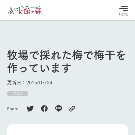
MENU
30°c
/
22°c
30°c
/
22°c
8/7
8/7
2026
2026
(金)
(金)
牧場で採れた梅で梅干を
牧場へ行
よく見られている情報
作っています
く
ホーム
今日の牧
イベン
牧場の楽
場・営業
ト/フェ
しみ方
Ark館ヶ森について
更新日：2015/07/24
案内
ア
牧場スタッフが
本日の営業時間
Ark館ヶ森で開
ブログ
季節ごとの楽し
牧場に行く
や牧場の天気、
催しているイベ
み方やシーン別
ガーデンの開花
ント・フェアの
の楽しみ方をナ
Share
状況などを毎日
情報やスケジュ
ビゲート
更新
ール
私たちの取り組み
生産品を見る