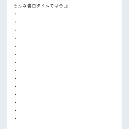
営業時間・料金
交通アクセス
お問い合
そんな告白タイムでは今回
牧場内を巡る周
わせ・資
遊バスのご案内
料請求
・
よくあるご質問
団体のお客様へ
個人情報取扱いについて
・
ペットをお連れの
・
お問い合わせ
お客様へ
・
・
・
・
・
・
・
・
・
・
・