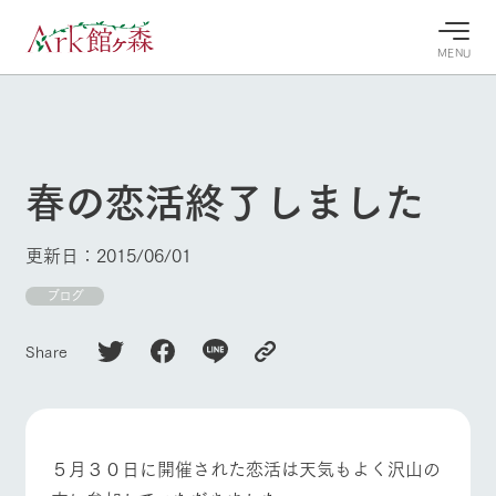
MENU
30°c
/
22°c
30°c
/
22°c
8/8
8/8
2026
2026
(土)
(土)
春の恋活終了しました
牧場へ行
よく見られている情報
く
ホーム
更新日：2015/06/01
今日の牧
イベン
牧場の楽
場・営業
ト/フェ
しみ方
Ark館ヶ森について
ブログ
案内
ア
牧場スタッフが
本日の営業時間
Ark館ヶ森で開
季節ごとの楽し
Share
牧場に行く
や牧場の天気、
催しているイベ
み方やシーン別
ガーデンの開花
ント・フェアの
の楽しみ方をナ
状況などを毎日
情報やスケジュ
ビゲート
更新
ール
私たちの取り組み
５月３０日に開催された恋活は天気もよく沢山の
生産品を見る