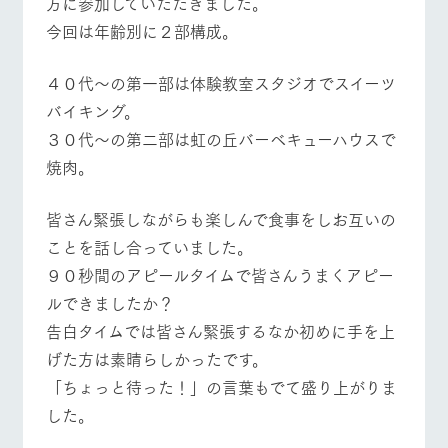
方に参加していただきました。
施設・体験情報
牧場トップ
今日の牧場
牧場の楽しみ方
今回は年齢別に２部構成。
ArkFarm Wedding
フラワー
動物とふ
アクティ
ガーデン
れあう
ビティ／
４０代～の第一部は体験教室スタジオでスイーツ
体験
花のある美しい
触れて、感じ
バイキング。
イベント/フェア
レストラン/BBQ
フラワーガーデン
ツリーハウスや
自然環境の中、
て、学ぶ。館ヶ
お知らせ
３０代～の第二部は虹の丘バーベキューハウスで
各種体験教室な
季節の移り変わ
森の雄大な自然
ど、楽しみなが
りを存分に味わ
なかで動物とふ
焼肉。
ブログ
ら学べる様々な
う
れあう
アクティビティ
お問い合わせ・資料請求
皆さん緊張しながらも楽しんで食事をしお互いの
動物とふれあう
アクティビティ/体験
ショップ/お買い物
営業時
生産品カタログ・資料DL
間・料金
レストラ
ショップ
牧場マッ
ことを話し合っていました。
ン
／お買い
プ
交通アク
English (Google Translate)
９０秒間のアピールタイムで皆さんうまくアピー
物
セス
牧場の生産品を
牧場マップのダ
ルできましたか？
丹精込めて育て
知り尽くした料
ウンロード
よくいた
牧場マップを見る
周遊バス
だく質問
た生産品をはじ
告白タイムでは皆さん緊張するなか初めに手を上
理人が腕を振
ネットショップ
め、牧場産の逸
い、ビュッフェ
団体のお
げた方は素晴らしかったです。
品を取り揃えた
スタイルで提供
客様へ
店舗
「ちょっと待った！」の言葉もでて盛り上がりま
ペットを
した。
お連れの
周遊バス
お客様へ