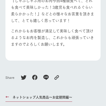
『しゃぶしゃぶ用のお肉今回4種類食べて、どれ
お問い合
牧場内を巡る周
わせ・資
も食べて美味しかった！3歳児も食べれるぐらい
よくあるご質問
団体のお客様へ
遊バスのご案内
料請求
柔らかかった！』などとの様々なお言葉を頂きま
個人情報取扱いについて
ペットをお連れの
お問い合わせ
して、とても嬉しく思っています！
お客様へ
これからもお客様が満足して美味しく食べて頂け
るようなお肉を製造し、これからも頑張っていき
ますのでよろしくお願いします。
Share
ネットショップ人気商品～お盆期間編～