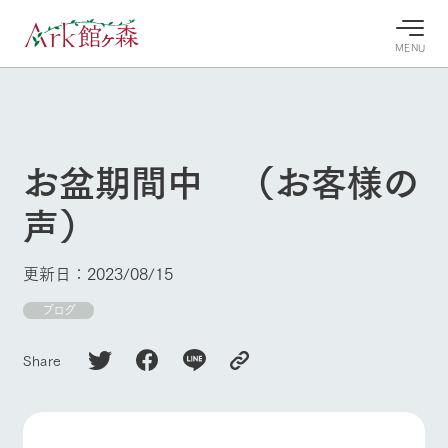
MENU
30°c
/
22°c
30°c
/
22°c
8/8
8/8
2026
2026
(土)
(土)
お盆期間中 （お客様の
牧場へ行
よく見られている情報
声）
く
ホーム
今日の牧
イベン
牧場の楽
場・営業
ト/フェ
しみ方
Ark館ヶ森について
更新日：2023/08/15
案内
ア
牧場スタッフが
本日の営業時間
Ark館ヶ森で開
ブログ
季節ごとの楽し
牧場に行く
や牧場の天気、
催しているイベ
み方やシーン別
ガーデンの開花
ント・フェアの
の楽しみ方をナ
Share
状況などを毎日
情報やスケジュ
ビゲート
更新
ール
私たちの取り組み
牧場トップ
今日の牧場
牧場の楽しみ方
生産品を見る