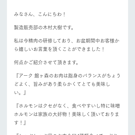
施設・体験情報
みなさん、こんにちわ！
ArkFarm Wedding
フラワー
動物とふ
アクティ
ガーデン
れあう
ビティ／
製造販売部の木村大樹です。
体験
イベント/フェア
レストラン/BBQ
フラワーガーデン
花のある美しい
触れて、感じ
ツリーハウスや
自然環境の中、
て、学ぶ。館ヶ
私は今精肉の研修しており、お盆期間中お客様か
お知らせ
各種体験教室な
季節の移り変わ
森の雄大な自然
ら嬉しいお言葉を頂くことができました！
ど、楽しみなが
りを存分に味わ
なかで動物とふ
ブログ
ら学べる様々な
う
れあう
アクティビティ
動物とふれあう
アクティビティ/体験
ショップ/お買い物
お問い合わせ・資料請求
何点かご紹介させて頂きます。
営業時
生産品カタログ・資料DL
間・料金
レストラ
ショップ
牧場マッ
『アーク 館ヶ森のお肉は脂身のバランスがちょう
ン
／お買い
プ
交通アク
English (Google Translate)
物
どよく、旨みがあり柔らかくてとても美味し
セス
牧場の生産品を
牧場マップのダ
い。』
牧場マップを見る
周遊バス
丹精込めて育て
知り尽くした料
ウンロード
よくいた
だく質問
た生産品をはじ
理人が腕を振
ネットショップ
め、牧場産の逸
い、ビュッフェ
『ホルモンはクセがなく、食べやすいし特に味噌
団体のお
品を取り揃えた
スタイルで提供
客様へ
ホルモンは家族の大好物！美味しく頂いておりま
店舗
ペットを
す！』
お連れの
周遊バス
お客様へ
営業時間・料金
交通アクセス