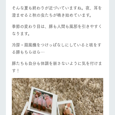
お問い合
牧場内を巡る周
営業時間・料金
交通アクセス
わせ・資
そんな夏も終わりが近づいていますね。夜、耳を
遊バスのご案内
料請求
澄ませると秋の虫たちが鳴き始めています。
よくあるご質問
団体のお客様へ
個人情報取扱いについて
季節の変わり目は、豚も人間も風邪を引きやすく
ペットをお連れの
お問い合わせ
お客様へ
なります。
冷房・扇風機をつけっぱなしにしていると咳をす
る豚もちらほら…
豚たちも自分も体調を崩さないように気を付けま
す！