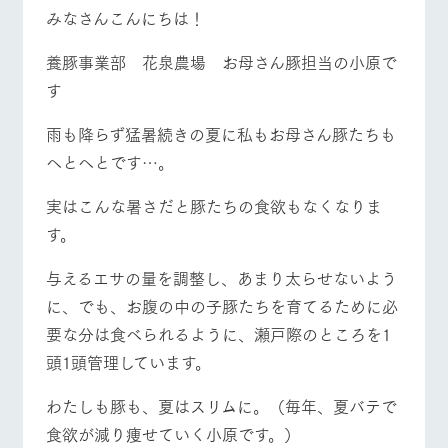
施設・体験情報
みなさんこんにちは！
牧場トップ
今日の牧場
牧場の楽しみ方
ArkFarm Wedding
フラワー
動物とふ
アクティ
養豚事業部 花泉農場 お母さん豚担当の小原で
ガーデン
れあう
ビティ／
す
体験
花のある美しい
触れて、感じ
ツリーハウスや
自然環境の中、
て、学ぶ。館ヶ
雨も降らず猛暑続きの夏に私もお母さん豚たちも
お知らせ
イベント/フェア
レストラン/BBQ
フラワーガーデン
各種体験教室な
季節の移り変わ
森の雄大な自然
へとへとです…。
ど、楽しみなが
りを存分に味わ
なかで動物とふ
ブログ
ら学べる様々な
う
れあう
アクティビティ
お問い合わせ・資料請求
実はこんな暑さだと豚たちの食欲もなくなりま
営業時
す。
生産品カタログ・資料DL
動物とふれあう
アクティビティ/体験
ショップ/お買い物
間・料金
レストラ
ショップ
牧場マッ
ン
／お買い
プ
交通アク
English (Google Translate)
物
与えるエサの量を調整し、あまり太らせないよう
セス
牧場の生産品を
牧場マップのダ
に、でも、お腹の中の子豚たちを育てるために必
丹精込めて育て
知り尽くした料
ウンロード
よくいた
だく質問
た生産品をはじ
理人が腕を振
要な分は食べられるように、瀬戸際のところを1
牧場マップを見る
周遊バス
ネットショップ
め、牧場産の逸
い、ビュッフェ
団体のお
頭1頭管理しています。
品を取り揃えた
スタイルで提供
客様へ
店舗
ペットを
わたしも豚も、夏はスリムに。（毎年、夏バテで
お連れの
周遊バス
お客様へ
食欲が減り痩せていく小原です。）