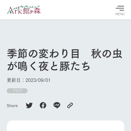
MENU
30°c
/
22°c
30°c
/
22°c
8/8
8/8
2026
2026
(土)
(土)
季節の変わり目 秋の虫
牧場へ行
よく見られている情報
が鳴く夜と豚たち
く
ホーム
今日の牧
イベン
牧場の楽
場・営業
ト/フェ
しみ方
Ark館ヶ森について
更新日：2023/09/01
案内
ア
牧場スタッフが
本日の営業時間
Ark館ヶ森で開
ブログ
季節ごとの楽し
牧場に行く
や牧場の天気、
催しているイベ
み方やシーン別
ガーデンの開花
ント・フェアの
の楽しみ方をナ
Share
状況などを毎日
情報やスケジュ
ビゲート
更新
ール
私たちの取り組み
生産品を見る