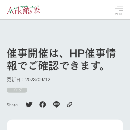
MENU
30°c
/
22°c
30°c
/
22°c
8/7
8/7
2026
2026
(金)
(金)
催事開催は、HP催事情
牧場へ行
よく見られている情報
報でご確認できます。
く
ホーム
今日の牧
イベン
牧場の楽
場・営業
ト/フェ
しみ方
Ark館ヶ森について
更新日：2023/09/12
案内
ア
牧場スタッフが
本日の営業時間
Ark館ヶ森で開
ブログ
季節ごとの楽し
牧場に行く
や牧場の天気、
催しているイベ
み方やシーン別
ガーデンの開花
ント・フェアの
の楽しみ方をナ
Share
状況などを毎日
情報やスケジュ
ビゲート
更新
ール
私たちの取り組み
生産品を見る