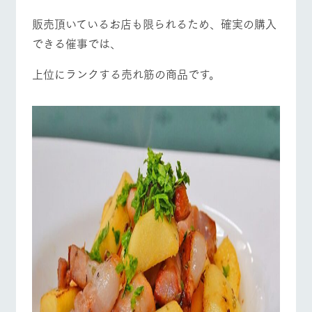
お問い合
牧場内を巡る周
わせ・資
販売頂いているお店も限られるため、確実の購入
遊バスのご案内
料請求
営業時間・料金
交通アクセス
できる催事では、
個人情報取扱いについて
よくあるご質問
団体のお客様へ
上位にランクする売れ筋の商品です。
ペットをお連れの
お問い合わせ
お客様へ