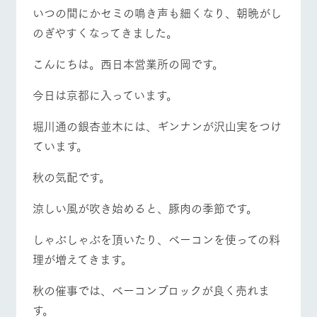
施設・体験情報
いつの間にかセミの鳴き声も細くなり、朝晩がし
のぎやすくなってきました。
牧場トップ
今日の牧場
牧場の楽しみ方
ArkFarm Wedding
フラワー
動物とふ
アクティ
ガーデン
れあう
ビティ／
こんにちは。西日本営業所の岡です。
体験
花のある美しい
触れて、感じ
ツリーハウスや
自然環境の中、
て、学ぶ。館ヶ
今日は京都に入っています。
お知らせ
各種体験教室な
季節の移り変わ
森の雄大な自然
イベント/フェア
レストラン/BBQ
フラワーガーデン
ど、楽しみなが
りを存分に味わ
なかで動物とふ
ブログ
堀川通の銀杏並木には、ギンナンが沢山実をつけ
ら学べる様々な
う
れあう
アクティビティ
お問い合わせ・資料請求
ています。
営業時
生産品カタログ・資料DL
間・料金
レストラ
ショップ
牧場マッ
秋の気配です。
ン
／お買い
プ
動物とふれあう
アクティビティ/体験
ショップ/お買い物
交通アク
English (Google Translate)
物
セス
涼しい風が吹き始めると、豚肉の季節です。
牧場の生産品を
牧場マップのダ
丹精込めて育て
知り尽くした料
ウンロード
よくいた
だく質問
た生産品をはじ
理人が腕を振
しゃぶしゃぶを頂いたり、ベーコンを使っての料
ネットショップ
め、牧場産の逸
い、ビュッフェ
団体のお
品を取り揃えた
理が増えてきます。
スタイルで提供
牧場マップを見る
周遊バス
客様へ
店舗
ペットを
秋の催事では、ベーコンブロックが良く売れま
お連れの
周遊バス
お客様へ
す。