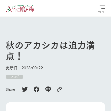
MENU
30°c
/
22°c
30°c
/
22°c
8/8
8/8
2026
2026
(土)
(土)
秋のアカシカは迫力満
牧場へ行
よく見られている情報
点！
く
ホーム
今日の牧
イベン
牧場の楽
場・営業
ト/フェ
しみ方
Ark館ヶ森について
更新日：2023/09/22
案内
ア
牧場スタッフが
本日の営業時間
Ark館ヶ森で開
ブログ
季節ごとの楽し
牧場に行く
や牧場の天気、
催しているイベ
み方やシーン別
ガーデンの開花
ント・フェアの
の楽しみ方をナ
Share
状況などを毎日
情報やスケジュ
ビゲート
更新
ール
私たちの取り組み
生産品を見る