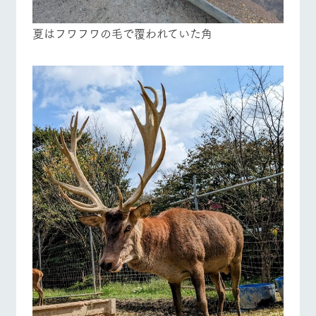
お問い合
牧場内を巡る周
わせ・資
遊バスのご案内
料請求
夏はフワフワの毛で覆われていた角
個人情報取扱いについて
営業時間・料金
交通アクセス
よくあるご質問
団体のお客様へ
ペットをお連れの
お問い合わせ
お客様へ