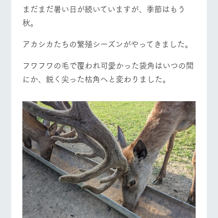
施設・体験情報
まだまだ暑い日が続いていますが、季節はもう
秋。
ArkFarm Wedding
フラワー
動物とふ
アクティ
ガーデン
れあう
ビティ／
アカシカたちの繁殖シーズンがやってきました。
体験
花のある美しい
触れて、感じ
牧場トップ
今日の牧場
牧場の楽しみ方
ツリーハウスや
自然環境の中、
て、学ぶ。館ヶ
フワフワの毛で覆われ可愛かった袋角はいつの間
お知らせ
各種体験教室な
季節の移り変わ
森の雄大な自然
にか、鋭く尖った枯角へと変わりました。
ど、楽しみなが
りを存分に味わ
なかで動物とふ
ブログ
ら学べる様々な
う
れあう
アクティビティ
お問い合わせ・資料請求
イベント/フェア
レストラン/BBQ
フラワーガーデン
営業時
生産品カタログ・資料DL
間・料金
レストラ
ショップ
牧場マッ
ン
／お買い
プ
交通アク
English (Google Translate)
物
セス
牧場の生産品を
牧場マップのダ
丹精込めて育て
知り尽くした料
ウンロード
よくいた
動物とふれあう
アクティビティ/体験
ショップ/お買い物
だく質問
た生産品をはじ
理人が腕を振
ネットショップ
め、牧場産の逸
い、ビュッフェ
団体のお
品を取り揃えた
スタイルで提供
客様へ
店舗
ペットを
お連れの
牧場マップを見る
周遊バス
周遊バス
お客様へ