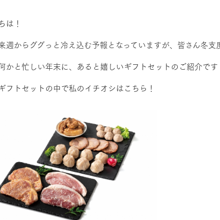
レストラン/BBQ
然環境の中、季節の移り変
触れて、感じて、学ぶ。館ヶ森の雄大な
う
なかで動物とふれあう
ちは！
ショップ／お買い物
来週からググっと冷え込む予報となっていますが、皆さん冬支
アクティビティ/体験
り尽くした料理人が腕を振
丹精込めて育てた生産品をはじめ、牧場
何かと忙しい年末に、あると嬉しいギフトセットのご紹介です
タイルで提供
逸品を取り揃えた店舗
リー映像
ギフトセットの中で私のイチオシはこちら！
創業50周年を
周遊バス
でのあゆみをま
バスのご案内
作いたしまし
トが開きます）
よくあるご質問
団体のお客様へ
ペ