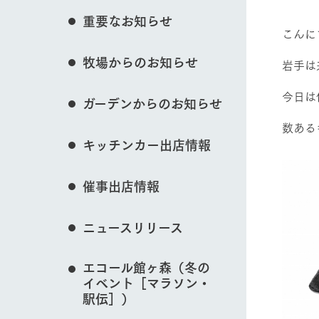
イベント/フェア
花のある美しい自
重要なお知らせ
わりを存分に味わ
こんに
営業時間・料金
牧場からのお知らせ
交通アクセス
レストラン
岩手は
動物とふれあう
よくいただく質問
牧場の生産品を知
今日は
ガーデンからのお知らせ
い、ビュッフェス
団体のお客様へ
50周年ヒスト
数ある
周遊バス
ペットをお連れのお客様へ
キッチンカー出店情報
アークグループの
牧場マップを見る
記念し、これま
お問い合わせ・資料請求
牧場内を巡る周遊
とめた映像を制
催事出店情報
た。（動画サイ
ニュースリリース
営業時間・料金
交通アクセス
エコール館ヶ森（冬の
イベント［マラソン・
駅伝］）