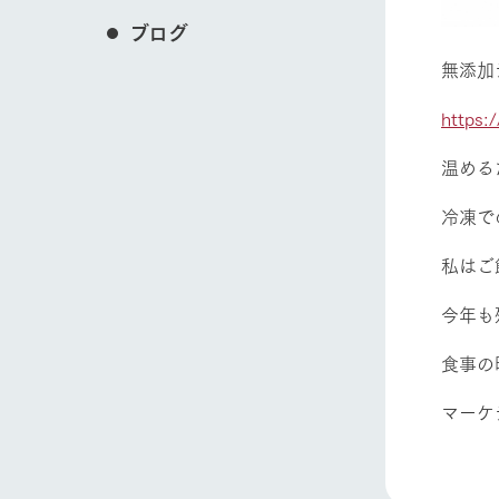
ブログ
無添加
https:
温める
冷凍で
私はご
今年も
食事の
マーケ