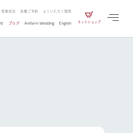
・営業状況
各種ご予約
よくいただく質問
ネットショップ
せ
ブログ
Arkfarm Wedding
English
牧場の楽しみ方
ェアの
牧場スタッフが季節ごとの楽しみ方やシーン
別の楽しみ方をナビゲート
に向けて
想い
企業情報
循環する
牧場の楽しみ方
をはじめ、私たちが
届け、
の食品はすべて、「家
1972年から時代の変革とともに
この地で挑んできた
農業のために推進し
を描く
て食べさせられるも
歩んできたArk館ヶ森のヒストリ
循環型農業のかたち
の取り組みをご紹介
る」という一貫した
ーや会社概要など、株式会社ア
で作られています。
ークにまつわる情報をご紹介し
アクティビティ／体験
ます。