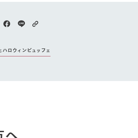
牧場に行く
私たちの取
今日の牧場
育てる
森について
館ヶ森エリアについて
つくる
イベント
つなげる
とハロウィンビュッフェ
の想い
牧場の楽しみ方
循環する
Ark館ヶ森
フラワーガーデン
に向けて
動物とふれあう
生産品を見
アクティビティ・体験
レストラン
トリー映像
生産品一覧
ショップ／お買い物
館ヶ森高原豚
牧場マップ
生産品への想
周遊バスのご案内
Arkfarm Wed
営業時間・料金
方へ
アクセス
Arkfarm 
ペットをお連れのお客様へ