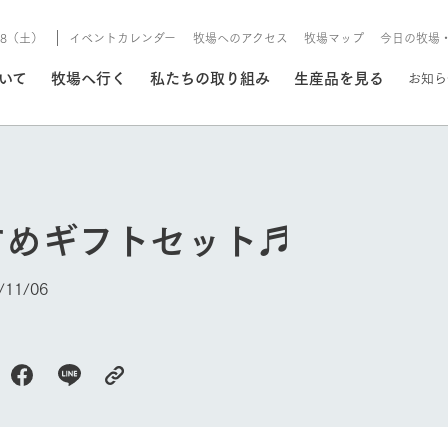
8/8（土）
イベントカレンダー
牧場へのアクセス
牧場マップ
今日の牧場
/8/8（土）
ついて
牧場へ行く
私たちの取り組み
生産品を見る
お知ら
いる情報
すめギフトセット♬
・営業案内
イベント/フェア
牧場の天気、ガーデンの開
11/06
Ark館ヶ森で開催しているイベント・フ
更新
情報やスケジュール
rk館ヶ森
わたしたちの想い
つくる
生産品一覧
農業の未来
つなげる
生産品への
今日の牧場
トーリーから、
域の豊かな自然
生きることは食べること。「食
おいしさと安心を、
健やかで笑顔溢れる毎日のため
循環型農業
食を人々に
Ark館ヶ森
報
組みまで、関連
こだわりと、厳
はいのち」の理念に込められた
まっすぐにつくる
に、安全・安心で高品質なもの
持続可能な
未来への輪
族に安心し
げながら1Pで
元、愛情を込め
想いや、農業を未来につなぐた
だけをつくっています。
ている3つ
のだけを作
紹介します。
めの使命をお伝えします。
します。
信念のもと
ーデン
動物とふれあう