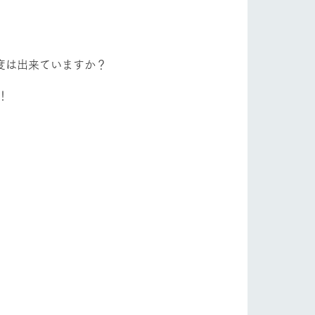
フラワーガーデン
自然
ツリーハウスや各種体験教室など、楽しみな
がら学べる様々なアクティビティ
牧場マップ
度は出来ていますか？
ショップ/お買い物
産の
牧場マップのダウンロード
！
ットをお連れの
お客様へ
お問い合わせ