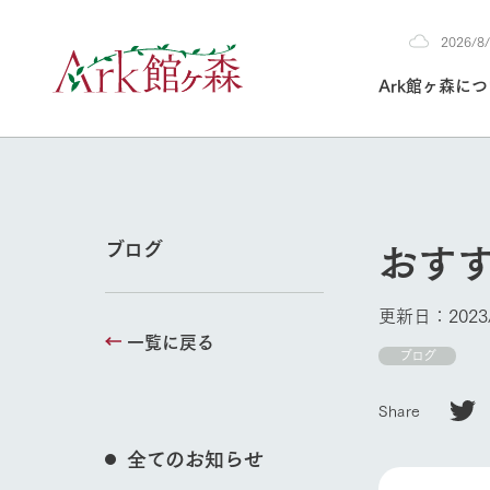
2026/
2026
Ark館ヶ森に
8/8
30°c
/
22°c
2026
(土)
Ark館ヶ森について
私たちの取り組み
生産品を見る
牧場へ行く
よく見られて
おす
ブログ
今日の牧場
本日の営業時間や
更新日：2023/
花状況などを毎日
一覧に戻る
1Pでわかる A
育てる
館ヶ森高原豚
ブログ
牧場トップ
私たちの創業ス
環境を整え、
岩手県館ヶ森地
施設・体験情
Share
事業領域・取り
豊かな命を育む
の中、徹底した
トピックを取り上
しい衛生管理の
わかりやすくご
て育てています。
全てのお知らせ
フラワーガ