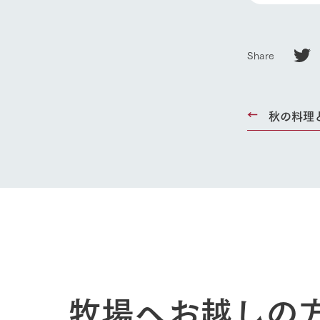
ホーム
Share
Ark館ヶ
秋の料理
わたしたち
1Pでわかる
農業の未来
企業情報
事業一覧
50周年ヒス
牧場へお越しの