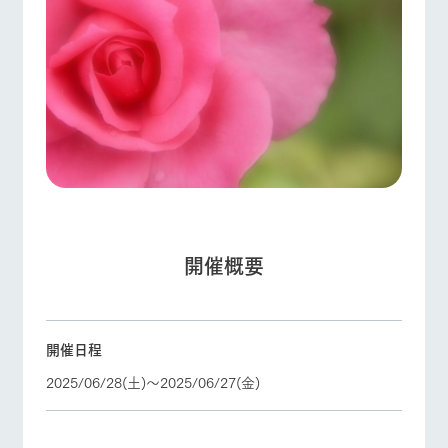
フラワー
動物とふ
アクティ
ガーデン
れあう
ビティ／
体験
ArkFarm Wedding
花のある美しい
触れて、感じ
牧場トップ
今日の牧場
牧場の楽しみ方
ツリーハウスや
自然環境の中、
て、学ぶ。館ヶ
各種体験教室な
季節の移り変わ
森の雄大な自然
ど、楽しみなが
りを存分に味わ
なかで動物とふ
お知らせ
ら学べる様々な
う
れあう
アクティビティ
ブログ
営業時
イベント/フェア
レストラン/BBQ
フラワーガーデン
間・料金
レストラ
ショップ
牧場マッ
お問い合わせ・資料請求
ン
／お買い
プ
交通アク
物
生産品カタログ・資料DL
セス
牧場の生産品を
牧場マップのダ
開催概要
丹精込めて育て
知り尽くした料
ウンロード
English (Google Translate)
よくいた
だく質問
た生産品をはじ
理人が腕を振
動物とふれあう
アクティビティ/体験
ショップ/お買い物
め、牧場産の逸
い、ビュッフェ
団体のお
品を取り揃えた
スタイルで提供
客様へ
店舗
ネットショップ
開催日程
ペットを
お連れの
2025/06/28(土)〜2025/06/27(金)
周遊バス
お客様へ
牧場マップを見る
周遊バス
お問い合
牧場内を巡る周
わせ・資
遊バスのご案内
料請求