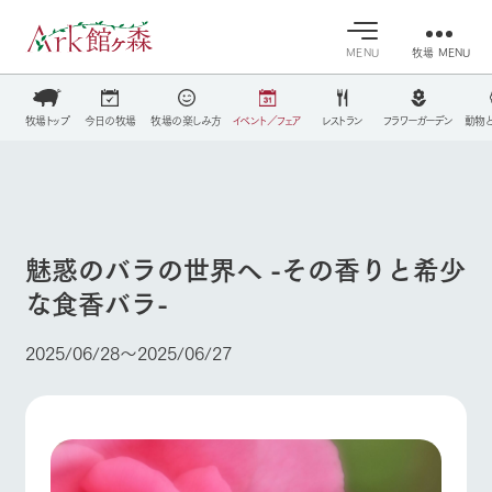
MENU
牧場 MENU
30°c
/
22°c
30°c
/
22°c
牧場トップ
今日の牧場
牧場の楽しみ方
イベント／フェア
レストラン
フラワーガーデン
動物
営業時間・料金
8/7
8/7
2026
2026
(金)
牧場へ行
(金)
よく見られている情報
交通アクセス
く
よくあるご質問
今日の牧
イベン
牧場の楽
ホーム
団体のお客様へ
場・営業
ト/フェ
しみ方
案内
ア
魅惑のバラの世界へ -その香りと希少
ペットをお連れのお客様へ
牧場スタッフが
な食香バラ-
Ark館ヶ森について
本日の営業時間
Ark館ヶ森で開
お問い合わせ
季節ごとの楽し
や牧場の天気、
催しているイベ
み方やシーン別
ガーデンの開花
ント・フェアの
の楽しみ方をナ
2025/06/28〜2025/06/27
状況などを毎日
情報やスケジュ
牧場に行く
ビゲート
更新
ール
私たちの取り組み
施設・体験情報
生産品を見る