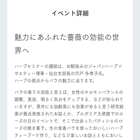
イベント詳細
個人情報取扱いについて
営業時間・料金
交通アクセス
魅力にあふれた薔薇の効能の世
よくあるご質問
団体のお客様へ
界へ
ペットをお連れの
お問い合わせ
お客様へ
ハーブセミナーの講師は、お馴染みのジャパンハーブソ
サエティー理事・仙台支部長の宍戸 多恵子氏。
ハーブの視点からバラの魅力に迫ります。
バラの香りの効能と言えば、女性のホルモンバランスの
調整、美容、明るく気分をアップする、などが知られて
いますが、意外にも加齢臭にも効果があると言う研究結
果が最近発表されたお話とか、ブルガリア大使館でのロ
ーズの日のイベントで、そこで出会ったパティシエのロ
ーズの焼き菓子。生の食香バラを使ったおいしいハーブ
ティーブーケ作り、などなど楽しいお話とともにおいし