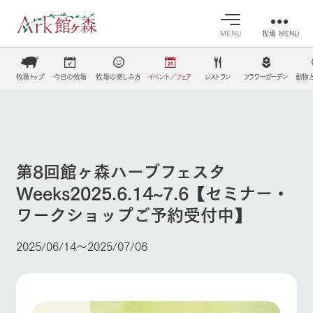
MENU
牧場 MENU
30°c
/
22°c
30°c
/
22°c
牧場トップ
今日の牧場
牧場の楽しみ方
イベント／フェア
レストラン
フラワーガーデン
動物
営業時間・料金
8/8
8/8
2026
2026
(土)
牧場へ行
(土)
よく見られている情報
交通アクセス
く
よくあるご質問
今日の牧
イベン
牧場の楽
ホーム
団体のお客様へ
場・営業
ト/フェ
しみ方
案内
ア
第8回館ヶ森ハーブフェスタ
ペットをお連れのお客様へ
牧場スタッフが
Weeks2025.6.14~7.6【セミナー・
Ark館ヶ森について
本日の営業時間
Ark館ヶ森で開
お問い合わせ
季節ごとの楽し
や牧場の天気、
催しているイベ
み方やシーン別
ワークショップご予約受付中】
ガーデンの開花
ント・フェアの
の楽しみ方をナ
状況などを毎日
情報やスケジュ
牧場に行く
ビゲート
更新
ール
2025/06/14〜2025/07/06
私たちの取り組み
施設・体験情報
生産品を見る