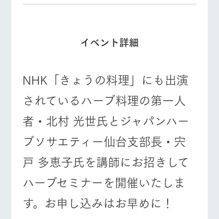
牧場マップを見る
周遊バス
個人情報取扱いについて
イベント詳細
NHK「きょうの料理」にも出演
営業時間・料金
交通アクセス
されているハーブ料理の第一人
よくあるご質問
団体のお客様へ
者・北村 光世氏とジャパンハー
ペットをお連れの
お問い合わせ
お客様へ
ブソサエティー仙台支部長・宍
戸 多恵子氏を講師にお招きして
ハーブセミナーを開催いたしま
す。お申し込みはお早めに！