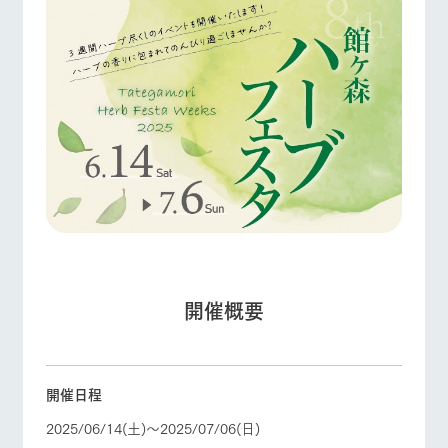
フラワー
動物とふ
アクティ
ガーデン
れあう
ビティ／
体験
ArkFarm Wedding
花のある美しい
触れて、感じ
ツリーハウスや
自然環境の中、
て、学ぶ。館ヶ
各種体験教室な
季節の移り変わ
森の雄大な自然
ど、楽しみなが
りを存分に味わ
なかで動物とふ
お知らせ
ら学べる様々な
う
れあう
アクティビティ
牧場トップ
今日の牧場
牧場の楽しみ方
ブログ
営業時
間・料金
レストラ
ショップ
牧場マッ
お問い合わせ・資料請求
ン
／お買い
プ
交通アク
物
生産品カタログ・資料DL
セス
牧場の生産品を
牧場マップのダ
イベント/フェア
レストラン/BBQ
フラワーガーデン
丹精込めて育て
知り尽くした料
ウンロード
English (Google Translate)
よくいた
だく質問
た生産品をはじ
理人が腕を振
め、牧場産の逸
開催概要
い、ビュッフェ
団体のお
品を取り揃えた
スタイルで提供
客様へ
店舗
ネットショップ
ペットを
動物とふれあう
アクティビティ/体験
ショップ/お買い物
お連れの
周遊バス
お客様へ
開催日程
お問い合
2025/06/14(土)〜2025/07/06(日)
牧場内を巡る周
わせ・資
遊バスのご案内
料請求