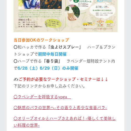
当日参加OKのワークショップ
〇
和ハッカで作る
「虫よけスプレー」
ハーブ＆プラン
トショップで
期間中毎日開催
〇
ハーブで作る
「香り袋」
ラベンダー畑特設テント内
で
6/28（土）6/29（日）のみ開催
✍
ご予約が必要なワークショップ・セミナーは↓↓
下記のリンクからお申し込みください。
〇ラベンダーを呼吸するyoga
〇魅惑のバラの世界へ-その香りと希少な食香バラ-
〇オリーブオイルとハーブさえあれば！-優しくて美味し
い料理の世界-