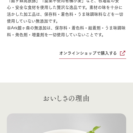
「館ヶ森高原豚」「農薬不使用有機小麦」など、牧場産の安
施設・体験情報
心・安全な食材を使用した贅沢な逸品です。素材の味を十分に
活かした加工品は、保存料・着色料・うま味調味料などを一切
牧場トップ
今日の牧場
牧場の楽しみ方
ArkFarm Wedding
フラワー
動物とふ
アクティ
使用していない無添加です。
ガーデン
れあう
ビティ／
体験
※Ark館ヶ森の無添加は、保存料・着色料・結着剤・うま味調味
花のある美しい
触れて、感じ
料・発色剤・増量剤を一切使用していないことです。
ツリーハウスや
自然環境の中、
て、学ぶ。館ヶ
お知らせ
各種体験教室な
季節の移り変わ
森の雄大な自然
イベント/フェア
レストラン/BBQ
フラワーガーデン
ど、楽しみなが
りを存分に味わ
なかで動物とふ
ブログ
オンラインショップで購入する
ら学べる様々な
う
れあう
アクティビティ
お問い合わせ・資料請求
営業時
生産品カタログ・資料DL
間・料金
レストラ
ショップ
牧場マッ
ン
／お買い
プ
動物とふれあう
アクティビティ/体験
ショップ/お買い物
交通アク
English (Google Translate)
物
セス
牧場の生産品を
牧場マップのダ
丹精込めて育て
知り尽くした料
ウンロード
よくいた
おいしさの理由
だく質問
た生産品をはじ
理人が腕を振
ネットショップ
め、牧場産の逸
い、ビュッフェ
団体のお
品を取り揃えた
牧場マップを見る
周遊バス
スタイルで提供
客様へ
店舗
ペットを
お連れの
周遊バス
お客様へ