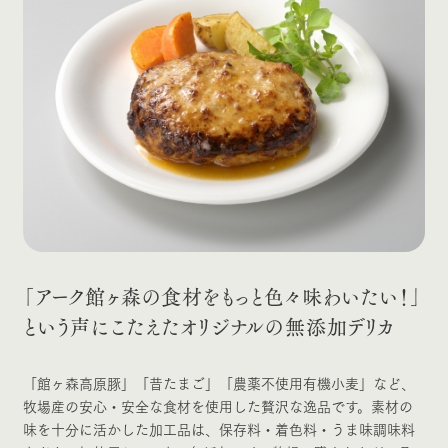
お問い合
牧場内を巡る周
わせ・資
遊バスのご案内
料請求
営業時間・料金
交通アクセス
個人情報取扱いについて
よくあるご質問
団体のお客様へ
ペットをお連れの
お問い合わせ
お客様へ
「アーク館ヶ森の食材をもっと色々味わいたい！」
という声にこたえたオリジナルの無添加デリカ
「館ヶ森高原豚」「昔たまご」「農薬不使用有機小麦」など、
牧場産の安心・安全な食材を使用した贅沢な逸品です。素材の
味を十分に活かした加工品は、保存料・着色料・うま味調味料