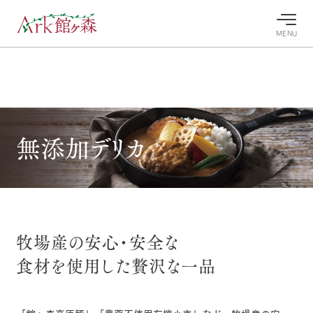
MENU
30°c
/
22°c
30°c
/
22°c
8/7
8/7
2026
2026
(金)
(金)
牧場へ行
よく見られている情報
無添加デリカ
く
ホーム
今日の牧
イベン
牧場の楽
場・営業
ト/フェ
しみ方
Ark館ヶ森について
案内
ア
牧場スタッフが
本日の営業時間
Ark館ヶ森で開
季節ごとの楽し
牧場に行く
や牧場の天気、
催しているイベ
み方やシーン別
牧場産の安心・安全な
ガーデンの開花
ント・フェアの
の楽しみ方をナ
状況などを毎日
情報やスケジュ
ビゲート
食材を使用した
贅沢な一品
更新
ール
私たちの取り組み
生産品を見る