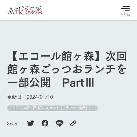
MENU
30°c
/
22°c
30°c
/
22°c
8/7
8/7
2026
2026
(金)
(金)
【エコール館ヶ森】次回
牧場へ行
よく見られている情報
館ヶ森ごっつおランチを
く
ホーム
今日の牧
イベン
牧場の楽
一部公開 PartⅢ
場・営業
ト/フェ
しみ方
Ark館ヶ森について
案内
ア
牧場スタッフが
本日の営業時間
Ark館ヶ森で開
季節ごとの楽し
更新日：2024/01/10
牧場に行く
や牧場の天気、
催しているイベ
み方やシーン別
ガーデンの開花
ント・フェアの
の楽しみ方をナ
エコール館ヶ森（冬のイベント［マラソン・駅伝］）
状況などを毎日
情報やスケジュ
ビゲート
更新
ール
私たちの取り組み
Share
生産品を見る