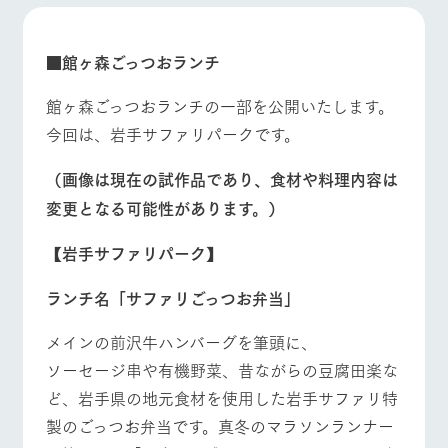
施設・体験情報
牧場トップ
今日の牧場
牧場の楽しみ方
ArkFarm Wedding
フラワー
動物とふ
アクティ
■館ヶ森ごっつおランチ
ガーデン
れあう
ビティ／
体験
館ヶ森ごっつおランチの一部を公開いたします。
花のある美しい
触れて、感じ
イベント/フェア
レストラン/BBQ
フラワーガーデン
ツリーハウスや
自然環境の中、
て、学ぶ。館ヶ
今回は、岩手サファリパークです。
お知らせ
各種体験教室な
季節の移り変わ
森の雄大な自然
ど、楽しみなが
りを存分に味わ
なかで動物とふ
ブログ
（画像は現在の試作品であり、食材や料理内容は
ら学べる様々な
う
れあう
アクティビティ
お問い合わせ・資料請求
変更となる可能性があります。）
動物とふれあう
アクティビティ/体験
ショップ/お買い物
営業時
生産品カタログ・資料DL
間・料金
レストラ
ショップ
牧場マッ
【岩手サファリパーク】
ン
／お買い
プ
交通アク
English (Google Translate)
物
セス
牧場の生産品を
牧場マップのダ
ランチ名「サファリごっつお弁当」
丹精込めて育て
知り尽くした料
ウンロード
よくいた
牧場マップを見る
周遊バス
だく質問
た生産品をはじ
理人が腕を振
メインの前沢牛ハンバーグを筆頭に、
ネットショップ
め、牧場産の逸
い、ビュッフェ
団体のお
品を取り揃えた
スタイルで提供
ソーセージ串や有機野菜、昔ながらの豆腐田楽な
客様へ
店舗
ど、岩手県の地元食材を使用した岩手サファリ特
ペットを
お連れの
製のごっつお弁当です。真冬のマラソンランナー
周遊バス
お客様へ
営業時間・料金
交通アクセス