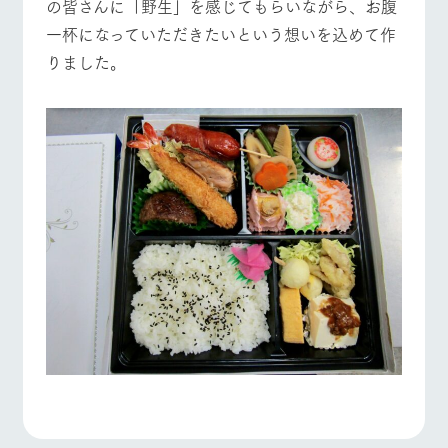
の皆さんに「野生」を感じてもらいながら、お腹
お問い合
牧場内を巡る周
わせ・資
一杯になっていただきたいという想いを込めて作
遊バスのご案内
料請求
よくあるご質問
団体のお客様へ
りました。
個人情報取扱いについて
ペットをお連れの
お問い合わせ
お客様へ