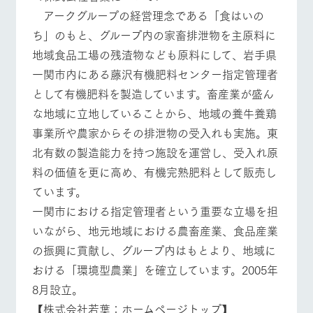
アークグループの経営理念である「食はいの
ち」のもと、グループ内の家畜排泄物を主原料に
地域食品工場の残渣物なども原料にして、岩手県
一関市内にある藤沢有機肥料センター指定管理者
として有機肥料を製造しています。畜産業が盛ん
な地域に立地していることから、地域の養牛養鶏
事業所や農家からその排泄物の受入れも実施。東
北有数の製造能力を持つ施設を運営し、受入れ原
料の価値を更に高め、有機完熟肥料として販売し
ています。
一関市における指定管理者という重要な立場を担
いながら、地元地域における農畜産業、食品産業
の振興に貢献し、グループ内はもとより、地域に
おける「環境型農業」を確立しています。2005年
8月設立。
【株式会社若葉：ホームページトップ】