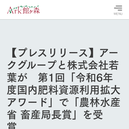
MENU
30°c
/
22°c
30°c
/
22°c
8/8
8/8
2026
2026
(土)
(土)
【プレスリリース】アー
牧場へ行
よく見られている情報
クグループと株式会社若
く
ホーム
今日の牧
イベン
牧場の楽
葉が 第1回「令和6年
場・営業
ト/フェ
しみ方
Ark館ヶ森について
案内
ア
度国内肥料資源利用拡大
牧場スタッフが
本日の営業時間
Ark館ヶ森で開
季節ごとの楽し
牧場に行く
や牧場の天気、
催しているイベ
み方やシーン別
アワード」で「農林水産
ガーデンの開花
ント・フェアの
の楽しみ方をナ
状況などを毎日
情報やスケジュ
ビゲート
省 畜産局長賞」を受
更新
ール
私たちの取り組み
賞
生産品を見る