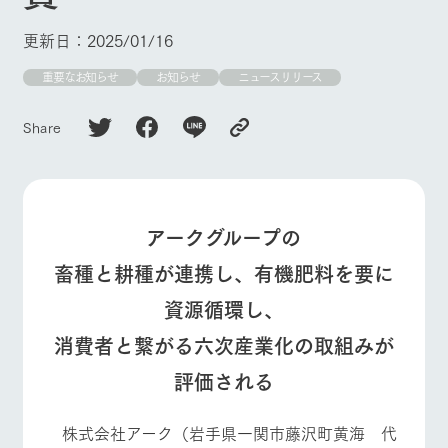
施設・体験情報
更新日：2025/01/16
ArkFarm Wedding
フラワー
動物とふ
アクティ
ガーデン
れあう
ビティ／
重要なお知らせ
お知らせ
ニュースリリース
体験
花のある美しい
触れて、感じ
ツリーハウスや
自然環境の中、
て、学ぶ。館ヶ
Share
お知らせ
各種体験教室な
季節の移り変わ
森の雄大な自然
ど、楽しみなが
りを存分に味わ
なかで動物とふ
ブログ
ら学べる様々な
う
れあう
アクティビティ
お問い合わせ・資料請求
牧場トップ
今日の牧場
牧場の楽しみ方
営業時
アークグループの
生産品カタログ・資料DL
間・料金
レストラ
ショップ
牧場マッ
ン
／お買い
プ
畜種と耕種が連携し、有機肥料を要に
交通アク
English (Google Translate)
物
セス
牧場の生産品を
牧場マップのダ
資源循環し、
丹精込めて育て
知り尽くした料
ウンロード
よくいた
イベント/フェア
レストラン/BBQ
フラワーガーデン
だく質問
た生産品をはじ
理人が腕を振
消費者と繋がる六次産業化の取組みが
ネットショップ
め、牧場産の逸
い、ビュッフェ
団体のお
品を取り揃えた
スタイルで提供
客様へ
評価される
店舗
ペットを
お連れの
動物とふれあう
アクティビティ/体験
ショップ/お買い物
周遊バス
お客様へ
株式会社アーク（岩手県一関市藤沢町黄海 代