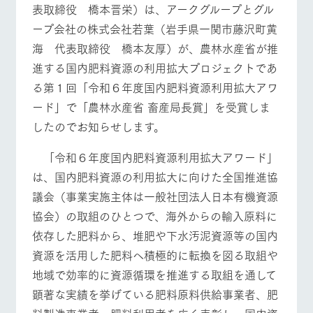
表取締役 橋本晋栄）は、アークグループとグル
お問い合
牧場内を巡る周
わせ・資
ープ会社の株式会社若葉（岩手県一関市藤沢町黄
遊バスのご案内
料請求
海 代表取締役 橋本友厚）が、農林水産省が推
個人情報取扱いについて
牧場マップを見る
周遊バス
進する国内肥料資源の利用拡大プロジェクトであ
る第１回「令和６年度国内肥料資源利用拡大アワ
ード」で「農林水産省 畜産局長賞」を受賞しま
したのでお知らせします。
営業時間・料金
交通アクセス
「令和６年度国内肥料資源利用拡大アワード」
は、国内肥料資源の利用拡大に向けた全国推進協
よくあるご質問
団体のお客様へ
議会（事業実施主体は一般社団法人日本有機資源
ペットをお連れの
お問い合わせ
協会）の取組のひとつで、海外からの輸入原料に
お客様へ
依存した肥料から、堆肥や下水汚泥資源等の国内
資源を活用した肥料へ積極的に転換を図る取組や
地域で効率的に資源循環を推進する取組を通して
顕著な実績を挙げている肥料原料供給事業者、肥