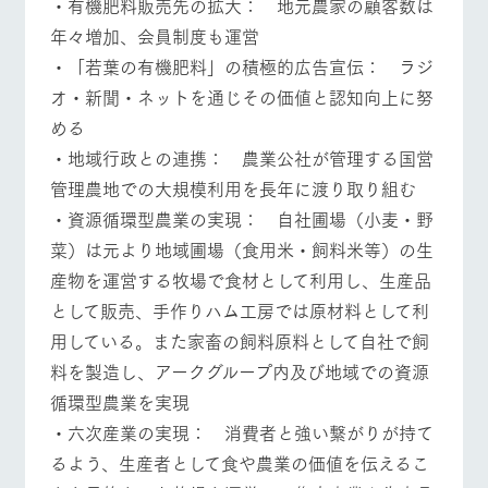
・有機肥料販売先の拡大： 地元農家の顧客数は
年々増加、会員制度も運営
・「若葉の有機肥料」の積極的広告宣伝： ラジ
オ・新聞・ネットを通じその価値と認知向上に努
める
・地域行政との連携： 農業公社が管理する国営
管理農地での大規模利用を長年に渡り取り組む
・資源循環型農業の実現： 自社圃場（小麦・野
菜）は元より地域圃場（食用米・飼料米等）の生
産物を運営する牧場で食材として利用し、生産品
として販売、手作りハム工房では原材料として利
用している。また家畜の飼料原料として自社で飼
料を製造し、アークグループ内及び地域での資源
循環型農業を実現
・六次産業の実現： 消費者と強い繋がりが持て
るよう、生産者として食や農業の価値を伝えるこ