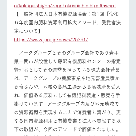
o/kokunaishigen/zennkokusuishin.html#award
【一般社団法人日本有機資源協会：第1回「令和
６年度国内肥料資源利用拡大アワード」受賞者決
定について】
https://www.jora.jp/news/25361/
アークグループとそのグループ会社であり岩手
県一関市が設置した藤沢有機肥料センターの指定
管理者としてその運営を担っている株式会社若葉
は、アークグループの養豚事業や地元畜産農家か
ら畜ふんや、地域の食品工場から食品残渣を受入
れ、価値ある原料として有機肥料製造・販売を手
掛けています。アークグループ内及び地元地域で
の資源循環を実現することで消費者と繋がり、更
なる国内資源利用と有機農業の拡大へ貢献する以
下の取組が、今回のアワードで評価されました。