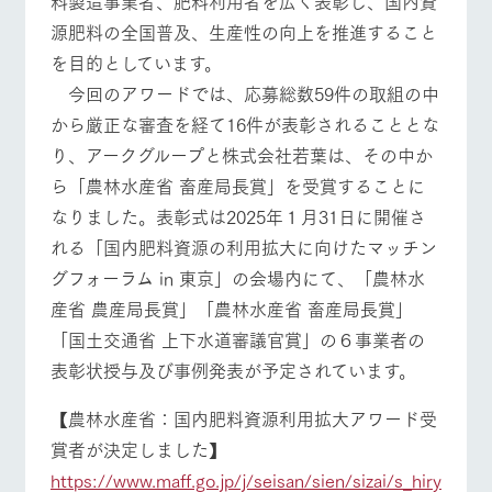
料製造事業者、肥料利用者を広く表彰し、国内資
源肥料の全国普及、生産性の向上を推進すること
を目的としています。
今回のアワードでは、応募総数59件の取組の中
から厳正な審査を経て16件が表彰されることとな
り、アークグループと株式会社若葉は、その中か
ら「農林水産省 畜産局長賞」を受賞することに
なりました。表彰式は2025年１月31日に開催さ
れる「国内肥料資源の利用拡大に向けたマッチン
グフォーラム in 東京」の会場内にて、「農林水
産省 農産局長賞」「農林水産省 畜産局長賞」
「国土交通省 上下水道審議官賞」の６事業者の
表彰状授与及び事例発表が予定されています。
【農林水産省：国内肥料資源利用拡大アワード受
賞者が決定しました】
https://www.maff.go.jp/j/seisan/sien/sizai/s_hiry