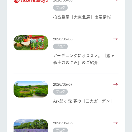
お問い合
牧場内を巡る周
よくあるご質問
団体のお客様へ
わせ・資
ブログ
遊バスのご案内
料請求
柏高島屋「大東北展」出展情報
ペットをお連れの
お問い合わせ
個人情報取扱いについて
お客様へ
2026/05/08
ブログ
ガーデニングにオススメ。「館ヶ
森土のめぐみ」のご紹介
2026/05/07
ブログ
Ark館ヶ森 春の「三大ガーデン」
2026/05/06
ブログ