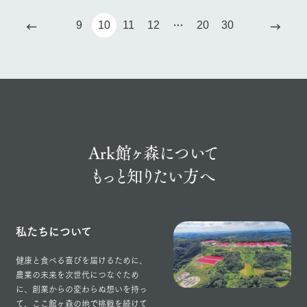
←
→
9
10
11
12
20
30
Ark館ヶ森について
もっと知りたい方へ
私たちについて
健康と食べる喜びを届けるために、
農業の未来を次世代につなぐため
に、創業からの変わらぬ想いを持っ
て、ここ館ヶ森の地で挑戦を続けて