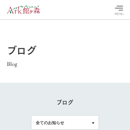
MENU
30°c
/
22°c
30°c
/
22°c
8/7
8/7
2026
2026
(金)
(金)
ブログ
牧場へ行
よく見られている情報
く
ホーム
Blog
今日の牧
イベン
牧場の楽
場・営業
ト/フェ
しみ方
Ark館ヶ森について
案内
ア
牧場スタッフが
本日の営業時間
Ark館ヶ森で開
季節ごとの楽し
牧場に行く
や牧場の天気、
催しているイベ
み方やシーン別
ガーデンの開花
ブログ
ント・フェアの
の楽しみ方をナ
状況などを毎日
情報やスケジュ
ビゲート
更新
ール
私たちの取り組み
牧場トップ
今日の牧場
牧場の楽しみ方
生産品を見る