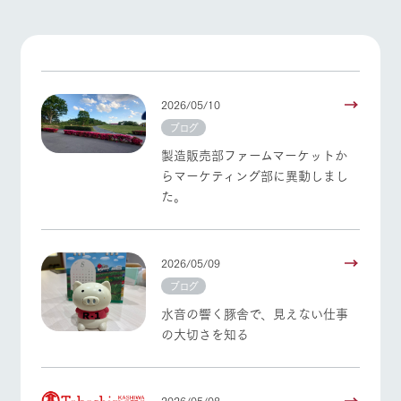
施設・体験情報
ArkFarm Wedding
フラワー
動物とふ
アクティ
ガーデン
れあう
ビティ／
イベント/フェア
レストラン/BBQ
フラワーガーデン
体験
花のある美しい
触れて、感じ
2026/05/10
ツリーハウスや
自然環境の中、
て、学ぶ。館ヶ
お知らせ
各種体験教室な
ブログ
季節の移り変わ
森の雄大な自然
ど、楽しみなが
りを存分に味わ
なかで動物とふ
ブログ
製造販売部ファームマーケットか
ら学べる様々な
う
れあう
動物とふれあう
アクティビティ/体験
ショップ/お買い物
アクティビティ
らマーケティング部に異動しまし
お問い合わせ・資料請求
た。
営業時
生産品カタログ・資料DL
間・料金
レストラ
ショップ
牧場マッ
ン
／お買い
プ
交通アク
English (Google Translate)
物
セス
牧場の生産品を
牧場マップのダ
牧場マップを見る
周遊バス
2026/05/09
丹精込めて育て
知り尽くした料
ウンロード
よくいた
ブログ
だく質問
た生産品をはじ
理人が腕を振
ネットショップ
め、牧場産の逸
い、ビュッフェ
水音の響く豚舎で、見えない仕事
団体のお
品を取り揃えた
スタイルで提供
客様へ
の大切さを知る
店舗
ペットを
お連れの
営業時間・料金
交通アクセス
周遊バス
お客様へ
2026/05/08