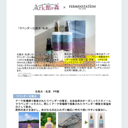
施設・体験情報
牧場トップ
今日の牧場
牧場の楽しみ方
ArkFarm Wedding
フラワー
動物とふ
アクティ
ガーデン
れあう
ビティ／
体験
花のある美しい
触れて、感じ
イベント/フェア
レストラン/BBQ
フラワーガーデン
ツリーハウスや
自然環境の中、
て、学ぶ。館ヶ
お知らせ
各種体験教室な
季節の移り変わ
森の雄大な自然
ど、楽しみなが
りを存分に味わ
なかで動物とふ
ブログ
ら学べる様々な
う
れあう
アクティビティ
お問い合わせ・資料請求
動物とふれあう
アクティビティ/体験
ショップ/お買い物
営業時
生産品カタログ・資料DL
間・料金
レストラ
ショップ
牧場マッ
ン
／お買い
プ
交通アク
English (Google Translate)
物
セス
牧場の生産品を
牧場マップのダ
丹精込めて育て
知り尽くした料
ウンロード
よくいた
だく質問
た生産品をはじ
牧場マップを見る
周遊バス
理人が腕を振
ネットショップ
め、牧場産の逸
い、ビュッフェ
団体のお
品を取り揃えた
スタイルで提供
客様へ
店舗
ペットを
お連れの
周遊バス
お客様へ