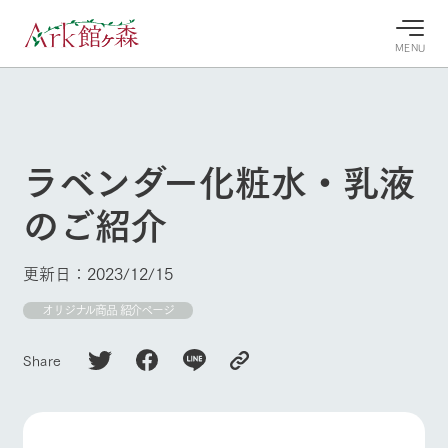
MENU
30°c
/
22°c
30°c
/
22°c
8/9
8/9
2026
2026
(日)
(日)
ラベンダー化粧水・乳液
牧場へ行
よく見られている情報
のご紹介
く
ホーム
今日の牧
イベン
牧場の楽
場・営業
ト/フェ
しみ方
Ark館ヶ森について
更新日：2023/12/15
案内
ア
牧場スタッフが
本日の営業時間
Ark館ヶ森で開
オリジナル商品 紹介ページ
季節ごとの楽し
牧場に行く
や牧場の天気、
催しているイベ
み方やシーン別
ガーデンの開花
ント・フェアの
の楽しみ方をナ
Share
状況などを毎日
情報やスケジュ
ビゲート
更新
ール
私たちの取り組み
生産品を見る