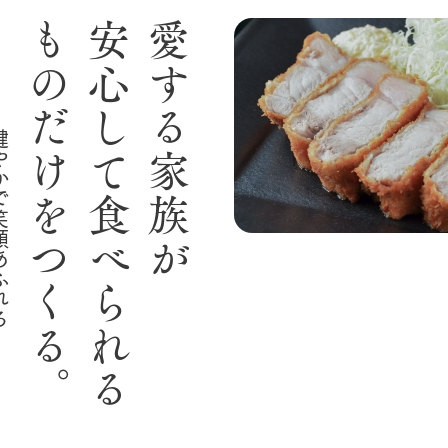
ものだけをつくる。
安心して食べられる
愛する家族が
顔あふれる
り組み
お知らせ
ブログ
お問い合わせ・資料請求
生産品カタログ・資料DL
English (Google Translate)
る