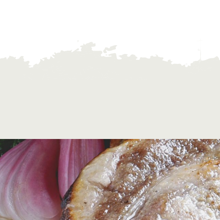
館ヶ森高原豚
牧場マップ
生産品への想
周遊バスのご案内
Arkfarm Wed
営業時間・料金
アクセス
Arkfarm 
ペットをお連れのお客様へ
よくいただく質問