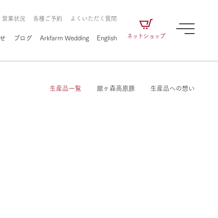
・営業状況
各種ご予約
よくいただく質問
ネットショップ
せ
ブログ
Arkfarm Wedding
English
生産品一覧
館ヶ森高原豚
生産品への想い
牧場の楽しみ方
ェアの
牧場スタッフが季節ごとの楽しみ方やシーン
別の楽しみ方をナビゲート
に向けて
想い
企業情報
循環する
をはじめ、私たちが
届け、
の食品はすべて、「家
1972年から時代の変革とともに
この地で挑んできた
農業のために推進し
を描く
て食べさせられるも
歩んできたArk館ヶ森のヒストリ
循環型農業のかたち
の取り組みをご紹介
る」という一貫した
ーや会社概要など、株式会社ア
で作られています。
ークにまつわる情報をご紹介し
牧場の楽しみ方
アクティビティ／体験
ます。