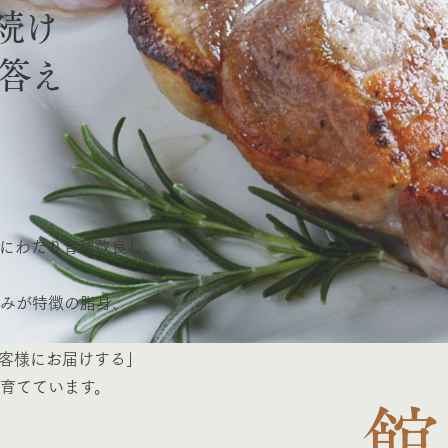
続け
答え
にわたり育種改良し、
みが特徴の脂身、
客様にお届けする」
育てています。
館