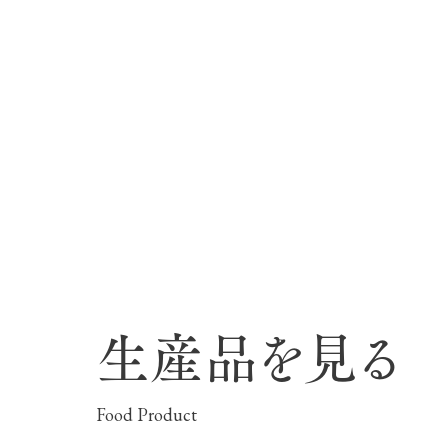
花のある美しい自
わりを存分に味わ
営業時間・料金
イベント/フェア
交通アクセス
レストラン
よくいただく質問
牧場の生産品を知
い、ビュッフェス
団体のお客様へ
50周年ヒスト
動物とふれあう
周遊バス
ペットをお連れのお客様へ
アークグループの
記念し、これま
お問い合わせ・資料請求
牧場内を巡る周遊
とめた映像を制
た。（動画サイ
牧場マップを見る
生産品を見る
営業時間・料金
交通アクセス
Food Product