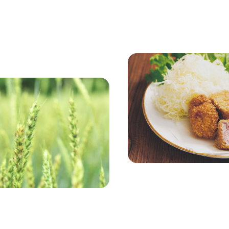
ホーム
Ark館ヶ
わたしたち
1Pでわかる
農業の未来
企業情報
事業一覧
50周年ヒス