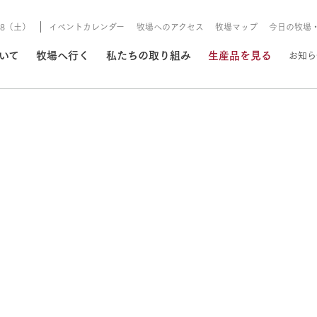
8/8（土）
イベントカレンダー
牧場へのアクセス
牧場マップ
今日の牧場
/8/8（土）
ついて
牧場へ行く
私たちの取り組み
生産品を見る
お知ら
いる情報
・営業案内
イベント/フェア
牧場の天気、ガーデンの開
Ark館ヶ森で開催しているイベント・フ
更新
情報やスケジュール
rk館ヶ森
わたしたちの想い
つくる
生産品一覧
農業の未来
つなげる
生産品への
トーリーから、
域の豊かな自然
生きることは食べること。「食
おいしさと安心を、
健やかで笑顔溢れる毎日のため
循環型農業
食を人々に
Ark館ヶ森
報
組みまで、関連
こだわりと、厳
はいのち」の理念に込められた
まっすぐにつくる
に、安全・安心で高品質なもの
持続可能な
未来への輪
族に安心し
げながら1Pで
元、愛情を込め
想いや、農業を未来につなぐた
だけをつくっています。
ている3つ
のだけを作
紹介します。
めの使命をお伝えします。
します。
信念のもと
今日の牧場
ーデン
動物とふれあう