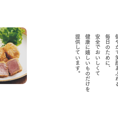
提供しています。
健康に嬉しいものだけを
安全でおいしくて
毎日のために、
健やかで笑
牧場に行く
私たちの取
今日の牧場
育てる
森について
館ヶ森エリアについて
つくる
イベント
つなげる
の想い
牧場の楽しみ方
循環する
Ark館ヶ森
フラワーガーデン
に向けて
動物とふれあう
生産品を見
アクティビティ・体験
レストラン
トリー映像
生産品一覧
ショップ／お買い物