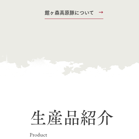
館ヶ森高原豚について
生産品紹介
Product