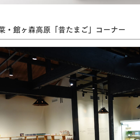
菜・館ヶ森高原「昔たまご」コーナー