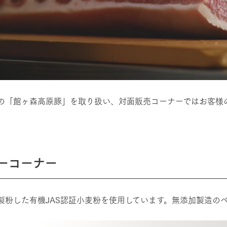
館ヶ森高原豚
牧場マップ
生産品への想
周遊バスのご案内
Arkfarm Wed
営業時間・料金
アクセス
Arkfarm 
ペットをお連れのお客様へ
よくいただく質問
の「館ヶ森高原豚」を取り扱い、対面販売コーナーではお客様
ーコーナー
製粉した有機JAS認証小麦粉を使用しています。無添加製造の