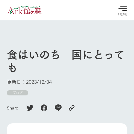
MENU
30°c
/
22°c
30°c
/
22°c
8/6
8/6
2026
2026
(木)
(木)
食はいのち 国にとって
牧場へ行
よく見られている情報
も
く
ホーム
今日の牧
イベン
牧場の楽
場・営業
ト/フェ
しみ方
Ark館ヶ森について
更新日：2023/12/04
案内
ア
牧場スタッフが
本日の営業時間
Ark館ヶ森で開
ブログ
季節ごとの楽し
牧場に行く
や牧場の天気、
催しているイベ
み方やシーン別
ガーデンの開花
ント・フェアの
の楽しみ方をナ
Share
状況などを毎日
情報やスケジュ
ビゲート
更新
ール
私たちの取り組み
生産品を見る