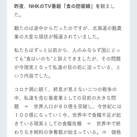
施設・体験情報
昨夜
、
NHKのTV番組「食の防衛線」を
観まし
た。
牧場トップ
今日の牧場
牧場の楽しみ方
ArkFarm Wedding
フラワー
動物とふ
アクティ
ガーデン
れあう
ビティ／
体験
観たのは途中からだったのですが、北海道の酪農
花のある美しい
触れて、感じ
業の大変な現状が報道されていました。
ツリーハウスや
自然環境の中、
て、学ぶ。館ヶ
お知らせ
各種体験教室な
季節の移り変わ
森の雄大な自然
イベント/フェア
レストラン/BBQ
フラワーガーデン
ど、楽しみなが
私たちはずっと以前から、人のみならず国にとっ
りを存分に味わ
なかで動物とふ
ブログ
ら学べる様々な
う
れあう
ても”食はいのち”と訴えてきましたが、その問題
アクティビティ
お問い合わせ・資料請求
が今現実となって私達の目の前に迫っている、と
営業時
生産品カタログ・資料DL
間・料金
レストラ
ショップ
牧場マッ
いう内容でした。
ン
／お買い
プ
動物とふれあう
アクティビティ/体験
ショップ/お買い物
交通アク
English (Google Translate)
物
セス
コロナ禍に続く、終息が見えない二つの戦争の
牧場の生産品を
牧場マップのダ
丹精込めて育て
知り尽くした料
ウンロード
よくいた
中、私達を含む畜産業としての目前の大きな問
だく質問
た生産品をはじ
理人が腕を振
題 ＝ 世界人口が８０億を突破し、今世紀には
ネットショップ
め、牧場産の逸
い、ビュッフェ
団体のお
品を取り揃えた
牧場マップを見る
周遊バス
スタイルで提供
客様へ
１００億になっていく今、世界中で食糧不足が起
店舗
ペットを
きている現実としての食糧危機 ＝ 世界中で終
お連れの
わりなき飼料の争奪戦が始まっている。⇒ 価格
周遊バス
お客様へ