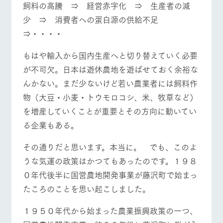
飼料の高騰 ⇒ 経営赤字化 ⇒ 生産者の減
お問い合
牧場内を巡る周
わせ・資
少 ⇒ 消費者への蛋白源の供給不足
遊バスのご案内
料請求
営業時間・料金
交通アクセス
⇒・・・・
個人情報取扱いについて
よくあるご質問
団体のお客様へ
もはや輸入から国内生産へと切り替えていく必要
ペットをお連れの
が不可欠。日本は遊休農地を遊ばせておく余裕な
お問い合わせ
お客様へ
んかない。まだ少ないけど若い農業者には飼料作
物（大豆・小麦・トウモロコシ、米、牧草など）
を増産していくことが重要とその方向に動いてい
る企業もある。
その通りだと思います。本当に。 でも、このよ
うな気運の政策はかつてもあったのです。１９８
０年代後半に国営農地開発事業が藤沢町で始まっ
たころのことを思い起こしました。
１９５０年代から始まった農業振興政策の一つ、