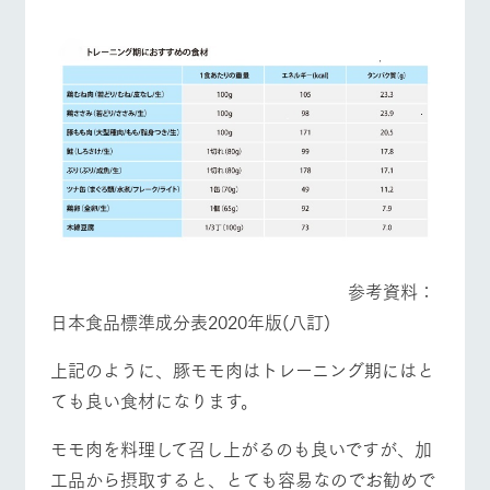
お問い合
牧場内を巡る周
わせ・資
遊バスのご案内
料請求
営業時間・料金
交通アクセス
個人情報取扱いについて
よくあるご質問
団体のお客様へ
ペットをお連れの
お問い合わせ
お客様へ
参考資料：
日本食品標準成分表2020年版(八訂)
上記のように、豚モモ肉はトレーニング期にはと
ても良い食材になります。
モモ肉を料理して召し上がるのも良いですが、加
工品から摂取すると、とても容易なのでお勧めで