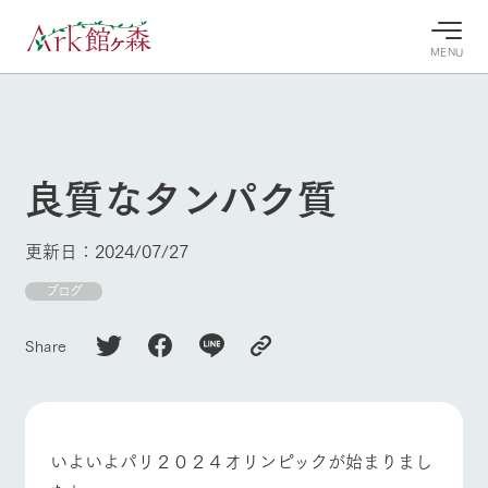
MENU
30°c
/
22°c
30°c
/
22°c
8/8
8/8
2026
2026
(土)
(土)
良質なタンパク質
牧場へ行
よく見られている情報
く
ホーム
更新日：2024/07/27
今日の牧
イベン
牧場の楽
場・営業
ト/フェ
しみ方
Ark館ヶ森について
ブログ
案内
ア
牧場スタッフが
本日の営業時間
Ark館ヶ森で開
季節ごとの楽し
Share
牧場に行く
や牧場の天気、
催しているイベ
み方やシーン別
ガーデンの開花
ント・フェアの
の楽しみ方をナ
状況などを毎日
情報やスケジュ
ビゲート
更新
ール
私たちの取り組み
いよいよパリ２０２４オリンピックが始まりまし
生産品を見る