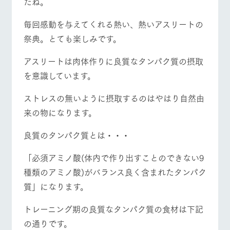
たね。
施設・体験情報
毎回感動を与えてくれる熱い、熱いアスリートの
ArkFarm Wedding
フラワー
動物とふ
アクティ
牧場トップ
今日の牧場
牧場の楽しみ方
ガーデン
れあう
ビティ／
祭典。とても楽しみです。
体験
花のある美しい
触れて、感じ
アスリートは肉体作りに良質なタンパク質の摂取
ツリーハウスや
自然環境の中、
て、学ぶ。館ヶ
お知らせ
各種体験教室な
季節の移り変わ
森の雄大な自然
を意識しています。
ど、楽しみなが
りを存分に味わ
なかで動物とふ
イベント/フェア
レストラン/BBQ
フラワーガーデン
ブログ
ら学べる様々な
う
れあう
ストレスの無いように摂取するのはやはり自然由
アクティビティ
お問い合わせ・資料請求
来の物になります。
営業時
生産品カタログ・資料DL
間・料金
レストラ
ショップ
牧場マッ
ン
／お買い
プ
良質のタンパク質とは・・・
交通アク
動物とふれあう
アクティビティ/体験
ショップ/お買い物
English (Google Translate)
物
セス
牧場の生産品を
牧場マップのダ
「必須アミノ酸(体内で作り出すことのできない9
丹精込めて育て
知り尽くした料
ウンロード
よくいた
だく質問
た生産品をはじ
理人が腕を振
種類のアミノ酸)がバランス良く含まれたタンパク
ネットショップ
め、牧場産の逸
い、ビュッフェ
団体のお
質」になります。
品を取り揃えた
スタイルで提供
客様へ
牧場マップを見る
周遊バス
店舗
ペットを
トレーニング期の良質なタンパク質の食材は下記
お連れの
周遊バス
お客様へ
の通りです。