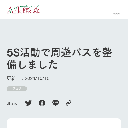
MENU
30°c
/
22°c
30°c
/
22°c
8/8
8/8
2026
2026
(土)
(土)
5S活動で周遊バスを整
牧場へ行
よく見られている情報
備しました
く
ホーム
今日の牧
イベン
牧場の楽
場・営業
ト/フェ
しみ方
Ark館ヶ森について
更新日：2024/10/15
案内
ア
牧場スタッフが
本日の営業時間
Ark館ヶ森で開
ブログ
季節ごとの楽し
牧場に行く
や牧場の天気、
催しているイベ
み方やシーン別
ガーデンの開花
ント・フェアの
の楽しみ方をナ
Share
状況などを毎日
情報やスケジュ
ビゲート
更新
ール
私たちの取り組み
生産品を見る