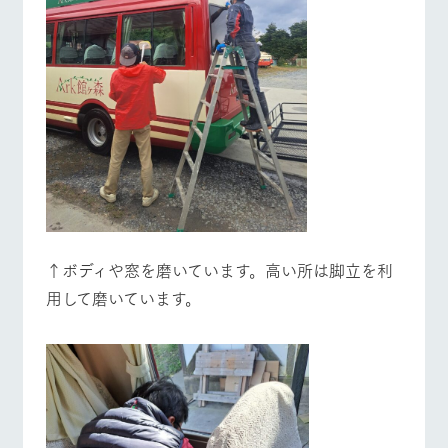
お問い合
牧場内を巡る周
わせ・資
遊バスのご案内
料請求
営業時間・料金
交通アクセス
個人情報取扱いについて
よくあるご質問
団体のお客様へ
ペットをお連れの
お問い合わせ
お客様へ
↑ボディや窓を磨いています。高い所は脚立を利
用して磨いています。