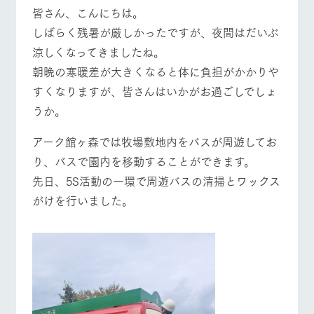
施設・体験情報
皆さん、こんにちは。
しばらく残暑が厳しかったですが、夜間はだいぶ
ArkFarm Wedding
フラワー
動物とふ
アクティ
牧場トップ
今日の牧場
牧場の楽しみ方
涼しくなってきましたね。
ガーデン
れあう
ビティ／
体験
朝晩の寒暖差が大きくなると体に負担がかかりや
花のある美しい
触れて、感じ
ツリーハウスや
自然環境の中、
て、学ぶ。館ヶ
すくなりますが、皆さんはいかがお過ごしでしょ
お知らせ
各種体験教室な
季節の移り変わ
森の雄大な自然
うか。
ど、楽しみなが
りを存分に味わ
なかで動物とふ
ブログ
イベント/フェア
レストラン/BBQ
フラワーガーデン
ら学べる様々な
う
れあう
アクティビティ
アーク館ヶ森では牧場敷地内をバスが周遊してお
お問い合わせ・資料請求
営業時
り、バスで園内を移動することができます。
生産品カタログ・資料DL
間・料金
レストラ
ショップ
牧場マッ
先日、5S活動の一環で周遊バスの清掃とワックス
ン
／お買い
プ
交通アク
English (Google Translate)
物
動物とふれあう
アクティビティ/体験
ショップ/お買い物
セス
がけを行いました。
牧場の生産品を
牧場マップのダ
丹精込めて育て
知り尽くした料
ウンロード
よくいた
だく質問
た生産品をはじ
理人が腕を振
ネットショップ
め、牧場産の逸
い、ビュッフェ
団体のお
品を取り揃えた
スタイルで提供
客様へ
店舗
牧場マップを見る
周遊バス
ペットを
お連れの
周遊バス
お客様へ