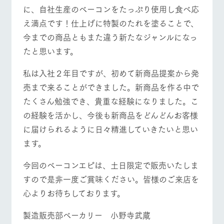
営業時間・料金
交通アクセス
お問い合
に、自社生産のベーコンをたっぷり使用し食べ応
牧場内を巡る周
わせ・資
遊バスのご案内
料請求
え満点です！仕上げに特製のたれを塗ることで、
よくあるご質問
団体のお客様へ
個人情報取扱いについて
今までの商品ともまた違う新たなジャンルになっ
ペットをお連れの
お問い合わせ
たと思います。
お客様へ
私は入社２年目ですが、初めて新商品提案から発
売まで来ることができました。新商品を作る中で
たくさん勉強でき、貴重な経験になりました。こ
の経験を活かし、今後も新商品をどんどんお客様
に届けられるように日々精進していきたいと思い
ます。
今回のベーコンエピは、土日限定で販売いたしま
すので是非一度ご賞味ください。皆様のご来店を
心よりお待ちしております。
製造販売部ベーカリー 小野寺武蔵