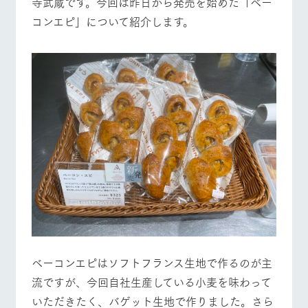
寺武蔵です。今回は昨日から発売を始めた「ベー
施設・体験情報
牧場トップ
今日の牧場
牧場の楽しみ方
コンエピ」について紹介します。
ArkFarm Wedding
フラワー
動物とふ
アクティ
ガーデン
れあう
ビティ／
体験
花のある美しい
触れて、感じ
イベント/フェア
レストラン/BBQ
フラワーガーデン
ツリーハウスや
自然環境の中、
て、学ぶ。館ヶ
お知らせ
各種体験教室な
季節の移り変わ
森の雄大な自然
ど、楽しみなが
りを存分に味わ
なかで動物とふ
ブログ
ら学べる様々な
う
れあう
アクティビティ
お問い合わせ・資料請求
動物とふれあう
アクティビティ/体験
ショップ/お買い物
営業時
生産品カタログ・資料DL
間・料金
レストラ
ショップ
牧場マッ
ン
／お買い
プ
交通アク
English (Google Translate)
物
セス
牧場の生産品を
牧場マップのダ
丹精込めて育て
知り尽くした料
ウンロード
よくいた
牧場マップを見る
周遊バス
だく質問
た生産品をはじ
理人が腕を振
ネットショップ
め、牧場産の逸
い、ビュッフェ
団体のお
品を取り揃えた
スタイルで提供
客様へ
ベーコンエピはソフトフランス生地で作るのが主
店舗
ペットを
流ですが、今回自社生産している小麦を味わって
お連れの
周遊バス
お客様へ
いただきたく、バゲット生地で作りました。さら