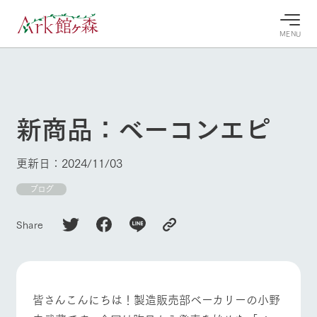
MENU
30°c
/
22°c
30°c
/
22°c
8/8
8/8
2026
2026
(土)
(土)
新商品：ベーコンエピ
牧場へ行
よく見られている情報
く
ホーム
更新日：2024/11/03
今日の牧
イベン
牧場の楽
場・営業
ト/フェ
しみ方
Ark館ヶ森について
ブログ
案内
ア
牧場スタッフが
本日の営業時間
Ark館ヶ森で開
季節ごとの楽し
Share
牧場に行く
や牧場の天気、
催しているイベ
み方やシーン別
ガーデンの開花
ント・フェアの
の楽しみ方をナ
状況などを毎日
情報やスケジュ
ビゲート
更新
ール
私たちの取り組み
皆さんこんにちは！製造販売部ベーカリーの小野
生産品を見る