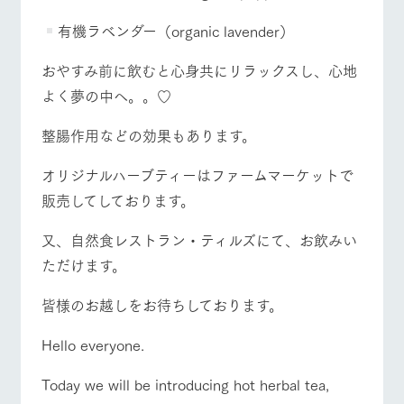
お問い合
牧場内を巡る周
牧場マップを見る
周遊バス
わせ・資
有機ラベンダー（organic lavender）
遊バスのご案内
料請求
個人情報取扱いについて
おやすみ前に飲むと心身共にリラックスし、心地
よく夢の中へ。。♡
整腸作用などの効果もあります。
営業時間・料金
交通アクセス
オリジナルハーブティーはファームマーケットで
よくあるご質問
団体のお客様へ
販売してしております。
ペットをお連れの
お問い合わせ
お客様へ
又、自然食レストラン・ティルズにて、お飲みい
ただけます。
皆様のお越しをお待ちしております。
Hello everyone.
Today we will be introducing hot herbal tea,