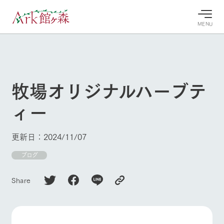
MENU
30°c
/
22°c
30°c
/
22°c
8/9
8/9
2026
2026
(日)
(日)
牧場オリジナルハーブテ
牧場へ行
よく見られている情報
ィー
く
ホーム
今日の牧
イベン
牧場の楽
場・営業
ト/フェ
しみ方
Ark館ヶ森について
更新日：2024/11/07
案内
ア
牧場スタッフが
本日の営業時間
Ark館ヶ森で開
ブログ
季節ごとの楽し
牧場に行く
や牧場の天気、
催しているイベ
み方やシーン別
ガーデンの開花
ント・フェアの
の楽しみ方をナ
Share
状況などを毎日
情報やスケジュ
ビゲート
更新
ール
私たちの取り組み
生産品を見る