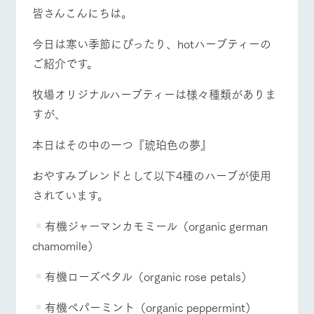
施設・体験情報
皆さんこんにちは。
ArkFarm Wedding
フラワー
動物とふ
アクティ
今日は寒い季節にぴったり、hotハーブティーの
ガーデン
れあう
ビティ／
ご紹介です。
体験
花のある美しい
触れて、感じ
ツリーハウスや
自然環境の中、
て、学ぶ。館ヶ
牧場オリジナルハーブティーは様々種類がありま
お知らせ
各種体験教室な
季節の移り変わ
森の雄大な自然
牧場トップ
今日の牧場
牧場の楽しみ方
すが、
ど、楽しみなが
りを存分に味わ
なかで動物とふ
ブログ
ら学べる様々な
う
れあう
アクティビティ
お問い合わせ・資料請求
本日はその中の一つ『琥珀色の夢』
営業時
生産品カタログ・資料DL
間・料金
レストラ
ショップ
牧場マッ
おやすみブレンドとして以下4種のハーブが使用
ン
／お買い
プ
イベント/フェア
レストラン/BBQ
フラワーガーデン
交通アク
English (Google Translate)
物
されています。
セス
牧場の生産品を
牧場マップのダ
丹精込めて育て
知り尽くした料
ウンロード
よくいた
有機ジャーマンカモミール（organic german
だく質問
た生産品をはじ
理人が腕を振
ネットショップ
め、牧場産の逸
い、ビュッフェ
chamomile）
団体のお
品を取り揃えた
スタイルで提供
動物とふれあう
アクティビティ/体験
ショップ/お買い物
客様へ
店舗
有機ローズペタル（organic rose petals）
ペットを
お連れの
周遊バス
お客様へ
有機ペパーミント（organic peppermint）