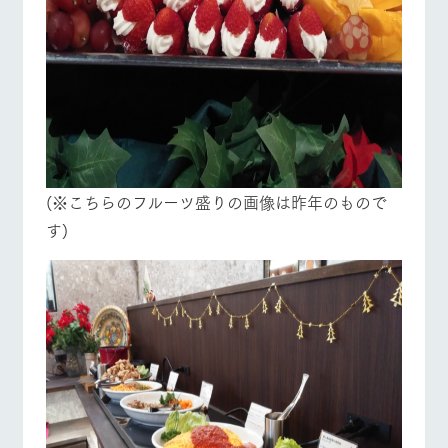
お問い合
牧場内を巡る周
わせ・資
遊バスのご案内
料請求
営業時間・料金
交通アクセス
個人情報取扱いについて
よくあるご質問
団体のお客様へ
ペットをお連れの
お問い合わせ
お客様へ
(※こちらのフルーツ盛りの画像は昨年のもので
す)