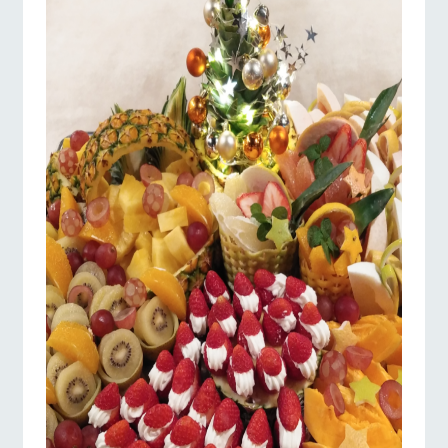
施設・体験情報
ArkFarm Wedding
フラワー
動物とふ
アクティ
ガーデン
れあう
ビティ／
牧場トップ
今日の牧場
牧場の楽しみ方
体験
花のある美しい
触れて、感じ
ツリーハウスや
自然環境の中、
て、学ぶ。館ヶ
お知らせ
各種体験教室な
季節の移り変わ
森の雄大な自然
ど、楽しみなが
りを存分に味わ
なかで動物とふ
ブログ
イベント/フェア
レストラン/BBQ
フラワーガーデン
ら学べる様々な
う
れあう
アクティビティ
お問い合わせ・資料請求
営業時
生産品カタログ・資料DL
間・料金
レストラ
ショップ
牧場マッ
ン
／お買い
プ
交通アク
English (Google Translate)
物
動物とふれあう
アクティビティ/体験
ショップ/お買い物
セス
牧場の生産品を
牧場マップのダ
丹精込めて育て
知り尽くした料
ウンロード
よくいた
だく質問
た生産品をはじ
理人が腕を振
ネットショップ
め、牧場産の逸
い、ビュッフェ
団体のお
品を取り揃えた
スタイルで提供
客様へ
店舗
牧場マップを見る
周遊バス
ペットを
お連れの
周遊バス
お客様へ