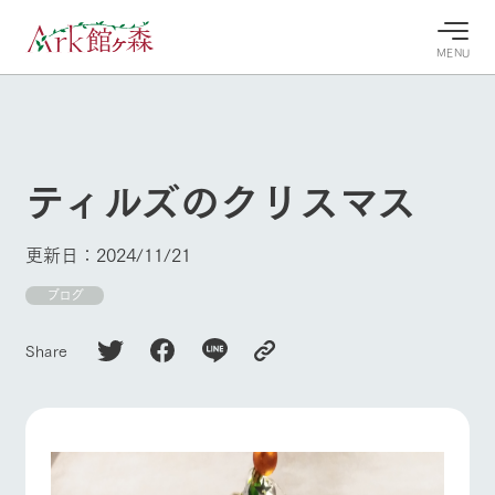
MENU
30°c
/
22°c
30°c
/
22°c
8/9
8/9
2026
2026
(日)
(日)
ティルズのクリスマス
牧場へ行
よく見られている情報
く
ホーム
更新日：2024/11/21
今日の牧
イベン
牧場の楽
場・営業
ト/フェ
しみ方
Ark館ヶ森について
ブログ
案内
ア
牧場スタッフが
本日の営業時間
Ark館ヶ森で開
季節ごとの楽し
Share
牧場に行く
や牧場の天気、
催しているイベ
み方やシーン別
ガーデンの開花
ント・フェアの
の楽しみ方をナ
状況などを毎日
情報やスケジュ
ビゲート
更新
ール
私たちの取り組み
生産品を見る