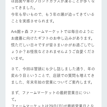
は路面や車のフロントガラスが凍ることが多くな
施設・体験情報
ってきました。
ArkFarm Wedding
フラワー
動物とふ
アクティ
今年も早いもので、もう年の瀬が迫ってきている
ガーデン
れあう
ビティ／
ことを実感させられます。
体験
花のある美しい
触れて、感じ
牧場トップ
今日の牧場
牧場の楽しみ方
ツリーハウスや
自然環境の中、
て、学ぶ。館ヶ
Ark館ヶ森 ファームマーケットでは毎日のように
お知らせ
各種体験教室な
季節の移り変わ
森の雄大な自然
お歳暮に向けたギフトのお申し込みがあります。
ど、楽しみなが
りを存分に味わ
なかで動物とふ
ブログ
ら学べる様々な
う
れあう
慌ただしい日々ですが皆さまいかがお過ごしでし
アクティビティ
お問い合わせ・資料請求
ょうか？お怪我などされませんようご自愛くださ
営業時
イベント/フェア
レストラン/BBQ
フラワーガーデン
生産品カタログ・資料DL
間・料金
いませ。
レストラ
ショップ
牧場マッ
ン
／お買い
プ
交通アク
English (Google Translate)
物
セス
さて、今回は冒頭にも少し話しました通り、年の
牧場の生産品を
牧場マップのダ
丹精込めて育て
知り尽くした料
ウンロード
よくいた
変わり目ということで、店頭での質問も増えてき
だく質問
た生産品をはじ
動物とふれあう
アクティビティ/体験
ショップ/お買い物
理人が腕を振
ました、年末年始の営業についてご案内します。
ネットショップ
め、牧場産の逸
い、ビュッフェ
団体のお
品を取り揃えた
スタイルで提供
客様へ
店舗
まず、ファームマーケットの最終営業日につい
ペットを
て。
お連れの
周遊バス
お客様へ
牧場マップを見る
周遊バス
ファームマーケットは29日(日)が最終営業日とな