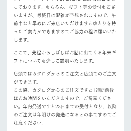
お問い合
っております。もちろん、ギフト等の受付もござ
牧場内を巡る周
わせ・資
遊バスのご案内
料請求
いますが、最終日は混雑が予想されますので、午
個人情報取扱いについて
前中など早めにご来店いただけますとゆとりを持
ったご案内ができますのでご協力の程お願いいた
営業時間・料金
交通アクセス
します。
よくあるご質問
団体のお客様へ
ここで、先程からしばしばお話に出てくる年末ギ
ペットをお連れの
フトについても少しご説明いたします。
お問い合わせ
お客様へ
店頭ではカタログからのご注文と店頭でのご注文
ができます。
この際、カタログからのご注文ですと1週間前後
ほどお時間をいただきますので、ご留意くださ
い。年内発送ですと23日までの受付となり、以降
のご注文は年明けの発送になるとの事ですのでご
注意ください。