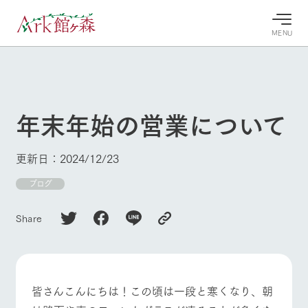
MENU
30°c
/
22°c
30°c
/
22°c
8/7
8/7
2026
2026
(金)
(金)
年末年始の営業について
牧場へ行
よく見られている情報
く
ホーム
更新日：2024/12/23
今日の牧
イベン
牧場の楽
場・営業
ト/フェ
しみ方
Ark館ヶ森について
ブログ
案内
ア
牧場スタッフが
本日の営業時間
Ark館ヶ森で開
季節ごとの楽し
Share
牧場に行く
や牧場の天気、
催しているイベ
み方やシーン別
ガーデンの開花
ント・フェアの
の楽しみ方をナ
状況などを毎日
情報やスケジュ
ビゲート
更新
ール
私たちの取り組み
皆さんこんにちは！この頃は一段と寒くなり、朝
生産品を見る