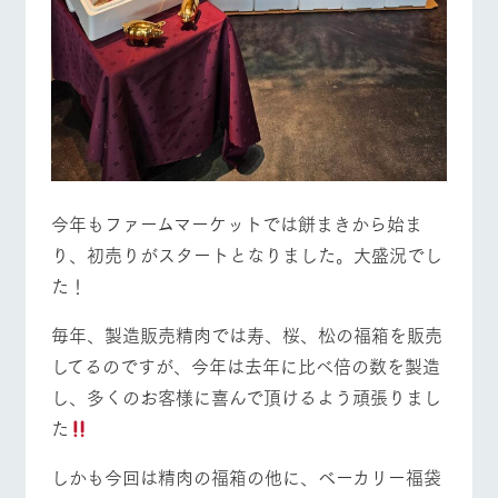
お問い合
牧場内を巡る周
わせ・資
遊バスのご案内
料請求
営業時間・料金
交通アクセス
個人情報取扱いについて
よくあるご質問
団体のお客様へ
ペットをお連れの
お問い合わせ
お客様へ
今年もファームマーケットでは餅まきから始ま
り、初売りがスタートとなりました。大盛況でし
た！
毎年、製造販売精肉では寿、桜、松の福箱を販売
してるのですが、今年は去年に比べ倍の数を製造
し、多くのお客様に喜んで頂けるよう頑張りまし
た
しかも今回は精肉の福箱の他に、ベーカリー福袋