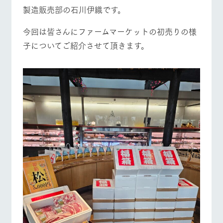
施設・体験情報
製造販売部の石川伊織です。
牧場トップ
今日の牧場
牧場の楽しみ方
ArkFarm Wedding
フラワー
動物とふ
アクティ
今回は皆さんにファームマーケットの初売りの様
ガーデン
れあう
ビティ／
体験
子についてご紹介させて頂きます。
花のある美しい
触れて、感じ
ツリーハウスや
自然環境の中、
て、学ぶ。館ヶ
お知らせ
各種体験教室な
季節の移り変わ
森の雄大な自然
イベント/フェア
レストラン/BBQ
フラワーガーデン
ど、楽しみなが
りを存分に味わ
なかで動物とふ
ブログ
ら学べる様々な
う
れあう
アクティビティ
お問い合わせ・資料請求
営業時
生産品カタログ・資料DL
間・料金
レストラ
ショップ
牧場マッ
動物とふれあう
ン
アクティビティ/体験
／お買い
ショップ/お買い物
プ
交通アク
English (Google Translate)
物
セス
牧場の生産品を
牧場マップのダ
丹精込めて育て
知り尽くした料
ウンロード
よくいた
だく質問
た生産品をはじ
理人が腕を振
ネットショップ
め、牧場産の逸
い、ビュッフェ
団体のお
牧場マップを見る
周遊バス
品を取り揃えた
スタイルで提供
客様へ
店舗
ペットを
お連れの
周遊バス
お客様へ