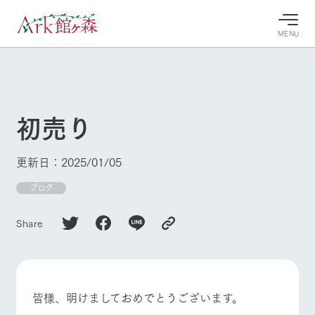
MENU
30°c
/
22°c
30°c
/
22°c
8/8
8/8
2026
2026
(土)
(土)
初売り
牧場へ行
よく見られている情報
く
ホーム
更新日：2025/01/05
今日の牧
イベン
牧場の楽
場・営業
ト/フェ
しみ方
Ark館ヶ森について
ブログ
案内
ア
牧場スタッフが
本日の営業時間
Ark館ヶ森で開
季節ごとの楽し
Share
牧場に行く
や牧場の天気、
催しているイベ
み方やシーン別
ガーデンの開花
ント・フェアの
の楽しみ方をナ
状況などを毎日
情報やスケジュ
ビゲート
更新
ール
私たちの取り組み
皆様、明けましておめでとうございます。
生産品を見る