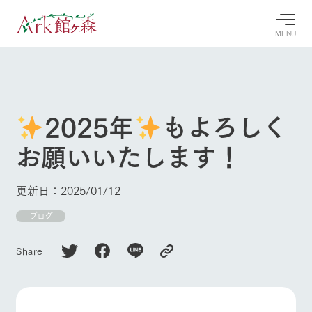
MENU
30°c
/
22°c
30°c
/
22°c
8/8
8/8
2026
2026
(土)
(土)
2025年
もよろしく
牧場へ行
よく見られている情報
お願いいたします！
く
ホーム
今日の牧
イベン
牧場の楽
場・営業
ト/フェ
しみ方
Ark館ヶ森について
更新日：2025/01/12
案内
ア
牧場スタッフが
本日の営業時間
Ark館ヶ森で開
ブログ
季節ごとの楽し
牧場に行く
や牧場の天気、
催しているイベ
み方やシーン別
ガーデンの開花
ント・フェアの
の楽しみ方をナ
Share
状況などを毎日
情報やスケジュ
ビゲート
更新
ール
私たちの取り組み
生産品を見る