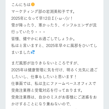
施設・体験情報
こんにちは
マーケティング部の岩渕美和子です。
ArkFarm Wedding
フラワー
動物とふ
アクティ
牧場トップ
今日の牧場
牧場の楽しみ方
2025年になって早12日Σ(･ω･ﾉ)ﾉ！
ガーデン
れあう
ビティ／
体験
雪が降ったり、寒かったり、インフルエンザが流
花のある美しい
触れて、感じ
ツリーハウスや
自然環境の中、
て、学ぶ。館ヶ
行っていたり・・・
お知らせ
各種体験教室な
季節の移り変わ
森の雄大な自然
皆様、健やかにお過ごしでしょうか。
ど、楽しみなが
りを存分に味わ
なかで動物とふ
ブログ
イベント/フェア
レストラン/BBQ
フラワーガーデン
ら学べる様々な
う
れあう
私はと言いますと、2025年早々に風邪をひいてし
アクティビティ
お問い合わせ・資料請求
まいました
営業時
生産品カタログ・資料DL
間・料金
レストラ
ショップ
牧場マッ
まだ風邪が治りきらないところですが、
ン
／お買い
プ
交通アク
English (Google Translate)
物
動物とふれあう
アクティビティ/体験
ショップ/お買い物
セス
2025年は健康管理に気を付け、明るく元気に過ご
牧場の生産品を
牧場マップのダ
丹精込めて育て
知り尽くした料
ウンロード
したいし、仕事もしたいと思います！
よくいた
だく質問
た生産品をはじ
理人が腕を振
仕事面では、私は主にファームベースオフィスで
ネットショップ
め、牧場産の逸
い、ビュッフェ
団体のお
品を取り揃えた
スタイルで提供
受発注業務と受電対応を行っております。
客様へ
店舗
牧場マップを見る
周遊バス
受発注業務は、自分のミスがお客様にご迷惑をお
ペットを
お連れの
かけすることになり兼ねないので、
周遊バス
お客様へ