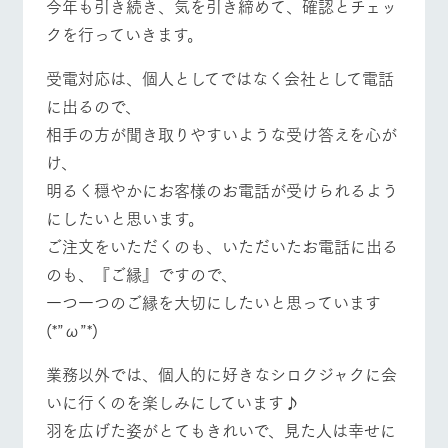
今年も引き続き、気を引き締めて、確認とチェッ
お問い合
牧場内を巡る周
わせ・資
クを行っていきます。
遊バスのご案内
料請求
営業時間・料金
交通アクセス
個人情報取扱いについて
受電対応は、個人としてではなく会社として電話
に出るので、
よくあるご質問
団体のお客様へ
相手の方が聞き取りやすいような受け答えを心が
ペットをお連れの
お問い合わせ
け、
お客様へ
明るく穏やかにお客様のお電話が受けられるよう
にしたいと思います。
ご注文をいただくのも、いただいたお電話に出る
のも、『ご縁』ですので、
一つ一つのご縁を大切にしたいと思っています
(*”ω”*)
業務以外では、個人的に好きなシロクジャクに会
いに行くのを楽しみにしています♪
羽を広げた姿がとてもきれいで、見た人は幸せに