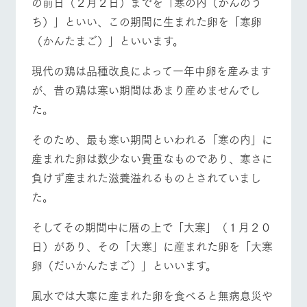
の前日（２月２日）までを「寒の内（かんのう
施設・体験情報
ち）」といい、この期間に生まれた卵を「寒卵
牧場トップ
今日の牧場
牧場の楽しみ方
ArkFarm Wedding
フラワー
動物とふ
アクティ
（かんたまご）」といいます。
ガーデン
れあう
ビティ／
体験
現代の鶏は品種改良によって一年中卵を産みます
花のある美しい
触れて、感じ
ツリーハウスや
自然環境の中、
て、学ぶ。館ヶ
が、昔の鶏は寒い期間はあまり産めませんでし
お知らせ
イベント/フェア
レストラン/BBQ
フラワーガーデン
各種体験教室な
季節の移り変わ
森の雄大な自然
た。
ど、楽しみなが
りを存分に味わ
なかで動物とふ
ブログ
ら学べる様々な
う
れあう
アクティビティ
そのため、最も寒い期間といわれる「寒の内」に
お問い合わせ・資料請求
営業時
産まれた卵は数少ない貴重なものであり、寒さに
生産品カタログ・資料DL
間・料金
レストラ
ショップ
牧場マッ
動物とふれあう
アクティビティ/体験
ショップ/お買い物
負けず産まれた滋養溢れるものとされていまし
ン
／お買い
プ
交通アク
English (Google Translate)
物
セス
た。
牧場の生産品を
牧場マップのダ
丹精込めて育て
知り尽くした料
ウンロード
よくいた
だく質問
た生産品をはじ
そしてその期間中に暦の上で「大寒」（１月２０
理人が腕を振
ネットショップ
め、牧場産の逸
牧場マップを見る
周遊バス
い、ビュッフェ
団体のお
日）があり、その「大寒」に産まれた卵を「大寒
品を取り揃えた
スタイルで提供
客様へ
店舗
卵（だいかんたまご）」といいます。
ペットを
お連れの
風水では大寒に産まれた卵を食べると無病息災や
周遊バス
お客様へ