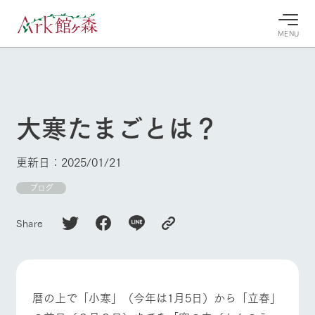
MENU
30°c
/
22°c
30°c
/
22°c
8/8
8/8
2026
2026
(土)
(土)
大寒たまごとは？
牧場へ行
よく見られている情報
く
ホーム
更新日：2025/01/21
今日の牧
イベン
牧場の楽
場・営業
ト/フェ
しみ方
Ark館ヶ森について
ブログ
案内
ア
牧場スタッフが
本日の営業時間
Ark館ヶ森で開
季節ごとの楽し
Share
牧場に行く
や牧場の天気、
催しているイベ
み方やシーン別
ガーデンの開花
ント・フェアの
の楽しみ方をナ
状況などを毎日
情報やスケジュ
ビゲート
更新
ール
私たちの取り組み
暦の上で「小寒」（今年は1月5日）から「立春」
生産品を見る