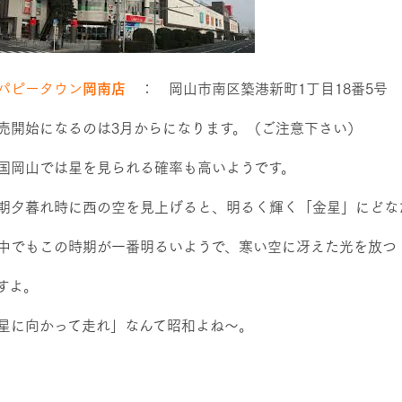
パピータウン
岡南店
： 岡山市南区築港新町1丁目18番5号
売開始になるのは3月からになります。（ご注意下さい）
国岡山では星を見られる確率も高いようです。
期夕暮れ時に西の空を見上げると、明るく輝く「金星」にどな
中でもこの時期が一番明るいようで、寒い空に冴えた光を放つ
すよ。
星に向かって走れ」なんて昭和よね～。
西日本営業