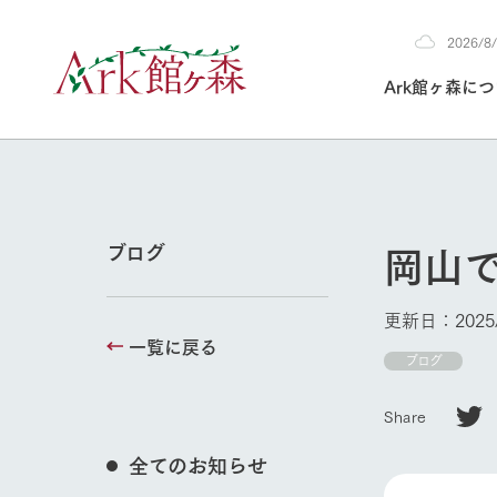
2026/
2026
Ark館ヶ森に
8/4
30°c
/
22°c
2026
(火)
Ark館ヶ森について
私たちの取り組み
生産品を見る
牧場へ行く
よく見られて
岡山
ブログ
今日の牧場
本日の営業時間や
更新日：2025/
花状況などを毎日
一覧に戻る
1Pでわかる A
育てる
館ヶ森高原豚
ブログ
私たちの創業ス
環境を整え、
岩手県館ヶ森地
牧場トップ
施設・体験情
Share
事業領域・取り
豊かな命を育む
の中、徹底した
トピックを取り上
しい衛生管理の
わかりやすくご
て育てています。
全てのお知らせ
フラワーガ