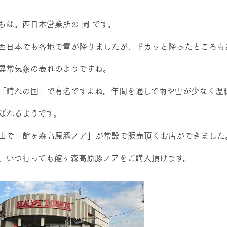
レストラン/BBQ
然環境の中、季節の移り変
触れて、感じて、学ぶ。館ヶ森の雄大な
う
なかで動物とふれあう
ちは。西日本営業所の 岡 です。
ショップ／お買い物
西日本でも各地で雪が降りましたが、ドカッと降ったところも
アクティビティ/体験
り尽くした料理人が腕を振
丹精込めて育てた生産品をはじめ、牧場
異常気象の表れのようですね。
タイルで提供
逸品を取り揃えた店舗
リー映像
「晴れの国」で有名ですよね。年間を通して雨や雪が少なく温
創業50周年を
ばれるようです。
周遊バス
でのあゆみをま
バスのご案内
作いたしまし
トが開きます）
山で「館ヶ森高原豚ノア」が常設で販売頂くお店ができました
、いつ行っても館ヶ森高原豚ノアをご購入頂けます。
よくあるご質問
団体のお客様へ
ペ