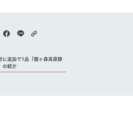
牧場に行く
私たちの取
今日の牧場
育てる
森について
館ヶ森エリアについて
つくる
イベント
つなげる
材に追加で1品「館ヶ森高原豚
の想い
牧場の楽しみ方
循環する
」の紹介
Ark館ヶ森
フラワーガーデン
に向けて
動物とふれあう
生産品を見
アクティビティ・体験
レストラン
トリー映像
生産品一覧
ショップ／お買い物
館ヶ森高原豚
牧場マップ
生産品への想
周遊バスのご案内
Arkfarm Wed
営業時間・料金
アクセス