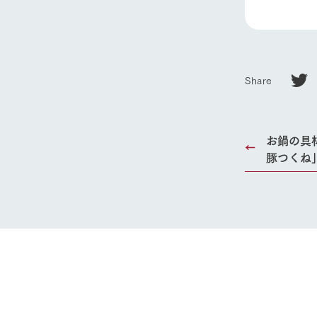
ホーム
Share
Ark館ヶ
お鍋の具
わたしたち
豚つくね
1Pでわかる
農業の未来
企業情報
事業一覧
50周年ヒス