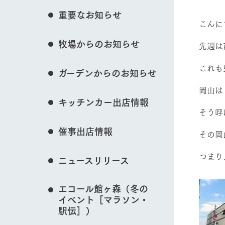
イベント/フェア
花のある美しい自
重要なお知らせ
わりを存分に味わ
こんに
営業時間・料金
牧場からのお知らせ
交通アクセス
レストラン
先週は
動物とふれあう
よくいただく質問
牧場の生産品を知
これも
ガーデンからのお知らせ
い、ビュッフェス
団体のお客様へ
50周年ヒスト
岡山は
周遊バス
ペットをお連れのお客様へ
キッチンカー出店情報
アークグループの
そう呼
牧場マップを見る
記念し、これま
お問い合わせ・資料請求
牧場内を巡る周遊
とめた映像を制
催事出店情報
た。（動画サイ
その岡
つまり
ニュースリリース
営業時間・料金
交通アクセス
エコール館ヶ森（冬の
イベント［マラソン・
駅伝］）