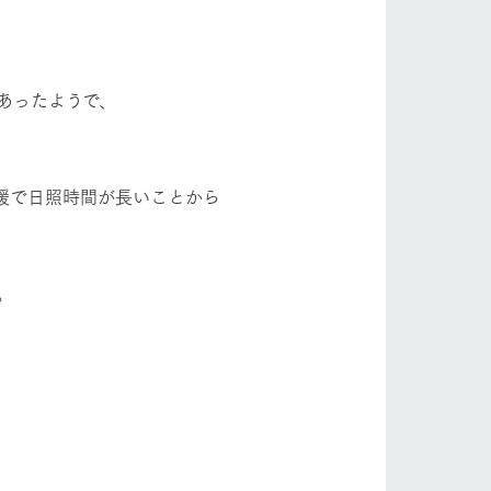
フラワーガーデン
自然
ツリーハウスや各種体験教室など、楽しみな
がら学べる様々なアクティビティ
牧場マップ
あったようで、
ショップ/お買い物
産の
牧場マップのダウンロード
暖で日照時間が長いことから
。
ットをお連れの
お客様へ
お問い合わせ