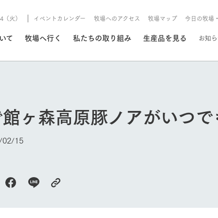
8/4（火）
イベントカレンダー
牧場へのアクセス
牧場マップ
今日の牧場
/8/4（火）
ついて
牧場へ行く
私たちの取り組み
生産品を見る
お知ら
いる情報
で館ヶ森高原豚ノアがいつで
・営業案内
イベント/フェア
牧場の天気、ガーデンの開
02/15
Ark館ヶ森で開催しているイベント・フ
更新
情報やスケジュール
rk館ヶ森
わたしたちの想い
つくる
生産品一覧
農業の未来
つなげる
生産品への
トーリーから、
域の豊かな自然
生きることは食べること。「食
おいしさと安心を、
健やかで笑顔溢れる毎日のため
循環型農業
食を人々に
Ark館ヶ森
今日の牧場
報
組みまで、関連
こだわりと、厳
はいのち」の理念に込められた
まっすぐにつくる
に、安全・安心で高品質なもの
持続可能な
未来への輪
族に安心し
げながら1Pで
元、愛情を込め
想いや、農業を未来につなぐた
だけをつくっています。
ている3つ
のだけを作
紹介します。
めの使命をお伝えします。
します。
信念のもと
ーデン
動物とふれあう