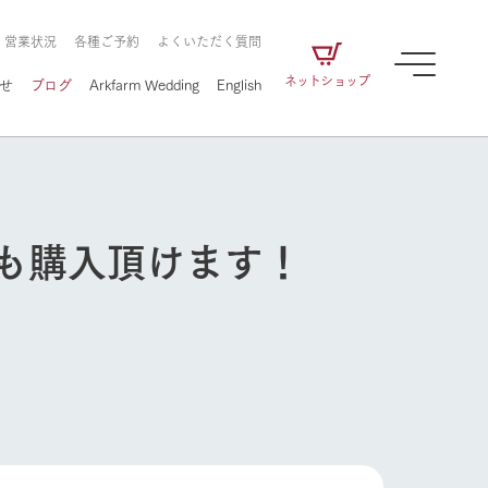
・営業状況
各種ご予約
よくいただく質問
ネットショップ
せ
ブログ
Arkfarm Wedding
English
も購入頂けます！
牧場の楽しみ方
ェアの
牧場スタッフが季節ごとの楽しみ方やシーン
別の楽しみ方をナビゲート
に向けて
想い
企業情報
循環する
をはじめ、私たちが
届け、
の食品はすべて、「家
1972年から時代の変革とともに
この地で挑んできた
牧場の楽しみ方
農業のために推進し
を描く
て食べさせられるも
歩んできたArk館ヶ森のヒストリ
循環型農業のかたち
の取り組みをご紹介
る」という一貫した
ーや会社概要など、株式会社ア
で作られています。
ークにまつわる情報をご紹介し
アクティビティ／体験
ます。