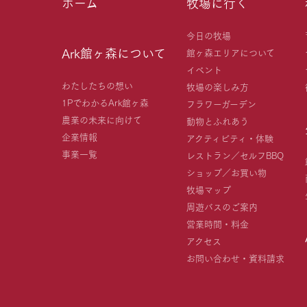
ホーム
牧場に行く
今日の牧場
Ark館ヶ森について
館ヶ森エリアについて
イベント
わたしたちの想い
牧場の楽しみ方
1PでわかるArk館ヶ森
フラワーガーデン
農業の未来に向けて
動物とふれあう
企業情報
アクティビティ・体験
事業一覧
レストラン／セルフBBQ
ショップ／お買い物
牧場マップ
周遊バスのご案内
営業時間・料金
アクセス
お問い合わせ・資料請求